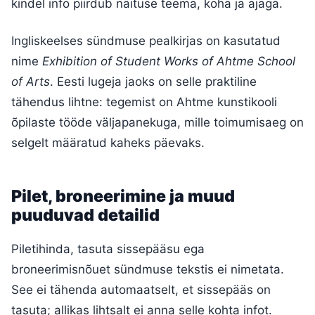
kindel info piirdub näituse teema, koha ja ajaga.
Ingliskeelses sündmuse pealkirjas on kasutatud
nime
Exhibition of Student Works of Ahtme School
of Arts
. Eesti lugeja jaoks on selle praktiline
tähendus lihtne: tegemist on Ahtme kunstikooli
õpilaste tööde väljapanekuga, mille toimumisaeg on
selgelt määratud kaheks päevaks.
Pilet, broneerimine ja muud
puuduvad detailid
Piletihinda, tasuta sissepääsu ega
broneerimisnõuet sündmuse tekstis ei nimetata.
See ei tähenda automaatselt, et sissepääs on
tasuta; allikas lihtsalt ei anna selle kohta infot.