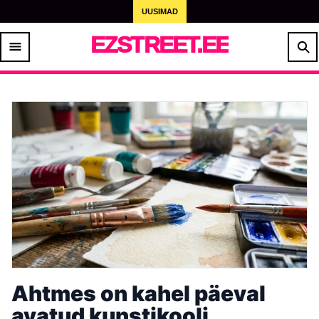
UUSIMAD
EZSTREET.EE
Ahtmes on kahel päeval
avatud kunstikooli