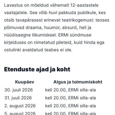
Lavastus on mõeldud vähemalt 12-aastastele
vaatajatele. See võib huvi pakkuda publikule, kes
otsib tavapärasest erinevat teatrikogemust: teoses
põimuvad draama, huumor, absurd, heli ja
nüüdisaegne liikumiskeel. ERMi sündmuse
kirjelduses on nimetatud pileteid, kuid hinda ega
ostulinki avaldatud teabes ei ole.
Etenduste ajad ja koht
Kuupäev
Algus ja toimumiskoht
30. juuli 2026
kell 20.00, ERMi silla-ala
31. juuli 2026
kell 20.00, ERMi silla-ala
2. august 2026
kell 20.00, ERMi silla-ala
5. august 2026
kell 20.00, ERMi silla-ala