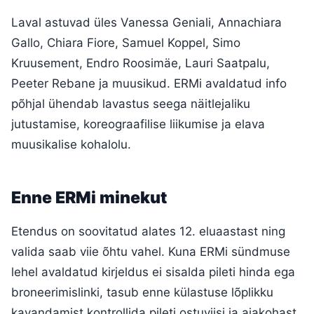
Laval astuvad üles Vanessa Geniali, Annachiara
Gallo, Chiara Fiore, Samuel Koppel, Simo
Kruusement, Endro Roosimäe, Lauri Saatpalu,
Peeter Rebane ja muusikud. ERMi avaldatud info
põhjal ühendab lavastus seega näitlejaliku
jutustamise, koreograafilise liikumise ja elava
muusikalise kohalolu.
Enne ERMi minekut
Etendus on soovitatud alates 12. eluaastast ning
valida saab viie õhtu vahel. Kuna ERMi sündmuse
lehel avaldatud kirjeldus ei sisalda pileti hinda ega
broneerimislinki, tasub enne külastuse lõplikku
kavandamist kontrollida pileti ostuviisi ja ajakohast