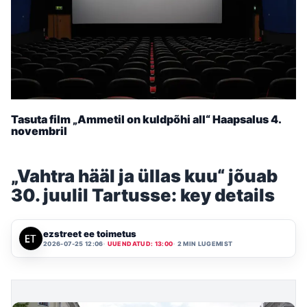
Tasuta film „Ammetil on kuldpõhi all“ Haapsalus 4.
novembril
„Vahtra hääl ja üllas kuu“ jõuab
30. juulil Tartusse: key details
ezstreet ee toimetus
2026-07-25 12:06
UUENDATUD: 13:00
2 MIN LUGEMIST