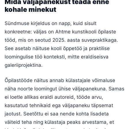
Mida väljapanekust teada enne
kohale minekut
Sündmuse kirjeldus on napp, kuid sisult
konkreetne: väljas on Ahtme kunstikooli õpilaste
tööd, mis on seotud 2025. aasta suvepraktikaga.
See asetab näituse kooli õppetöö ja praktilise
loomingulise töö konteksti, mitte eraldiseisva
galeriiprojektina.
Õpilastööde näitus annab külastajale võimaluse
näha noorte loomingut ühise väljapanekuna. Samas
ei loetle allikas eraldi autoreid, tööde arvu,
kasutatud tehnikaid ega väljapaneku täpsemat
jaotust. Seetõttu ei saa nende kohta lisadeta
väiteid teha ning külastaja peaks arvestama, et