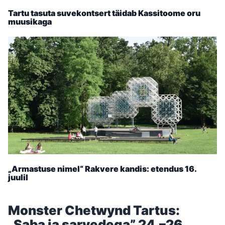
Tartu tasuta suvekontsert täidab Kassitoome oru
muusikaga
„Armastuse nimel“ Rakvere kandis: etendus 16.
juulil
Monster Chetwynd Tartus:
„Saba ja sarvedega” 24.–26.