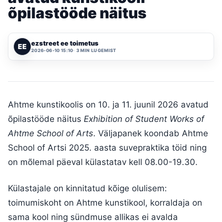
õpilastööde näitus
ezstreet ee toimetus
EE
2026-06-10 15:10
3 MIN LUGEMIST
Ahtme kunstikoolis on 10. ja 11. juunil 2026 avatud
õpilastööde näitus
Exhibition of Student Works of
Ahtme School of Arts
. Väljapanek koondab Ahtme
School of Artsi 2025. aasta suvepraktika töid ning
on mõlemal päeval külastatav kell 08.00-19.30.
Külastajale on kinnitatud kõige olulisem:
toimumiskoht on Ahtme kunstikool, korraldaja on
sama kool ning sündmuse allikas ei avalda