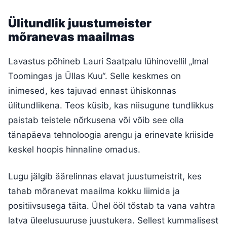
Ülitundlik juustumeister
mõranevas maailmas
Lavastus põhineb Lauri Saatpalu lühinovellil „Imal
Toomingas ja Üllas Kuu“. Selle keskmes on
inimesed, kes tajuvad ennast ühiskonnas
ülitundlikena. Teos küsib, kas niisugune tundlikkus
paistab teistele nõrkusena või võib see olla
tänapäeva tehnoloogia arengu ja erinevate kriiside
keskel hoopis hinnaline omadus.
Lugu jälgib äärelinnas elavat juustumeistrit, kes
tahab mõranevat maailma kokku liimida ja
positiivsusega täita. Ühel ööl tõstab ta vana vahtra
latva üleelusuuruse juustukera. Sellest kummalisest