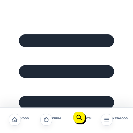
VOOG
KUUM
OTSI
KATALOOG