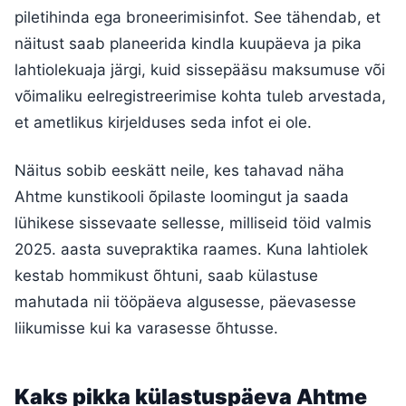
piletihinda ega broneerimisinfot. See tähendab, et
näitust saab planeerida kindla kuupäeva ja pika
lahtiolekuaja järgi, kuid sissepääsu maksumuse või
võimaliku eelregistreerimise kohta tuleb arvestada,
et ametlikus kirjelduses seda infot ei ole.
Näitus sobib eeskätt neile, kes tahavad näha
Ahtme kunstikooli õpilaste loomingut ja saada
lühikese sissevaate sellesse, milliseid töid valmis
2025. aasta suvepraktika raames. Kuna lahtiolek
kestab hommikust õhtuni, saab külastuse
mahutada nii tööpäeva algusesse, päevasesse
liikumisse kui ka varasesse õhtusse.
Kaks pikka külastuspäeva Ahtme