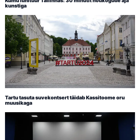
Kumu lühituur Tallinnas: 30 minutit nõukogude aja
kunstiga
Tartu tasuta suvekontsert täidab Kassitoome oru
muusikaga