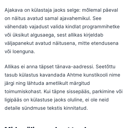
Ajakava on külastaja jaoks selge: mõlemal päeval
on näitus avatud samal ajavahemikul. See
vähendab vajadust valida kindlat programmihetke
või üksikut algusaega, sest allikas kirjeldab
väljapanekut avatud näitusena, mitte etendusena
või loenguna.
Allikas ei anna täpset tänava-aadressi. Seetõttu
tasub külastus kavandada Ahtme kunstikooli nime
järgi ning lähtuda ametlikult märgitud
toimumiskohast. Kui täpne sissepääs, parkimine või
ligipääs on külastuse jaoks oluline, ei ole neid
detaile sündmuse tekstis kinnitatud.