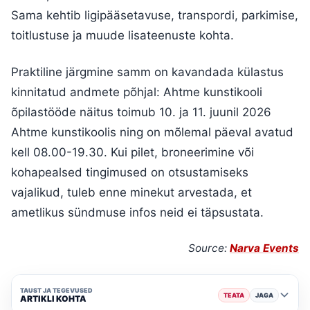
Sama kehtib ligipääsetavuse, transpordi, parkimise,
toitlustuse ja muude lisateenuste kohta.
Praktiline järgmine samm on kavandada külastus
kinnitatud andmete põhjal: Ahtme kunstikooli
õpilastööde näitus toimub 10. ja 11. juunil 2026
Ahtme kunstikoolis ning on mõlemal päeval avatud
kell 08.00-19.30. Kui pilet, broneerimine või
kohapealsed tingimused on otsustamiseks
vajalikud, tuleb enne minekut arvestada, et
ametlikus sündmuse infos neid ei täpsustata.
Source:
Narva Events
TAUST JA TEGEVUSED
TEATA
JAGA
ARTIKLI KOHTA