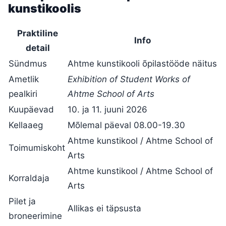
kunstikoolis
Praktiline
Info
detail
Sündmus
Ahtme kunstikooli õpilastööde näitus
Ametlik
Exhibition of Student Works of
pealkiri
Ahtme School of Arts
Kuupäevad
10. ja 11. juuni 2026
Kellaaeg
Mõlemal päeval 08.00-19.30
Ahtme kunstikool / Ahtme School of
Toimumiskoht
Arts
Ahtme kunstikool / Ahtme School of
Korraldaja
Arts
Pilet ja
Allikas ei täpsusta
broneerimine