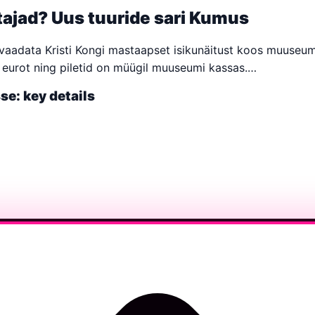
ajad? Uus tuuride sari Kumus
aadata Kristi Kongi mastaapset isikunäitust koos muuseumi
9 eurot ning piletid on müügil muuseumi kassas.…
sse: key details
24.–26. juulil