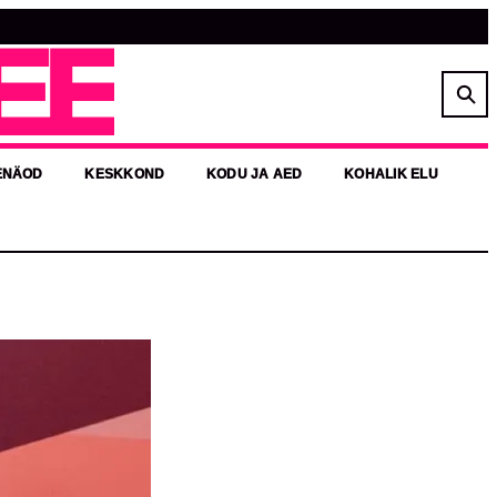
EE
ENÄOD
KESKKOND
KODU JA AED
KOHALIK ELU