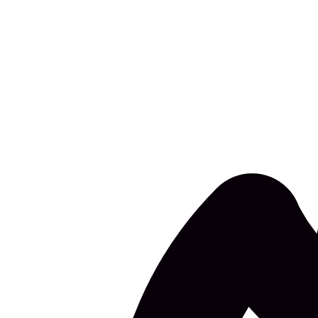
10 Jun 2026
Rakvere laste mängupäev 10. juunil: osalus 1 e
Rakvere linnapäevade programmis toimub kolmapäeval, 10.
kestab kell 12.00–15.00 ning…