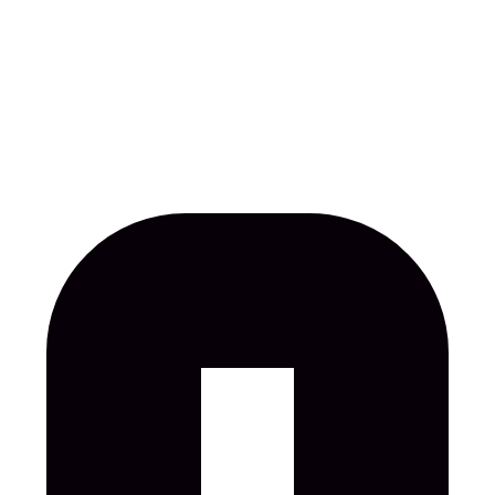
peiduloo
u ja Pärnumaa loo nelja…
idesse
lne giidituur “Kristervall: from…
äitus
 kuni 23. augustini avatud näitus…
at kitse