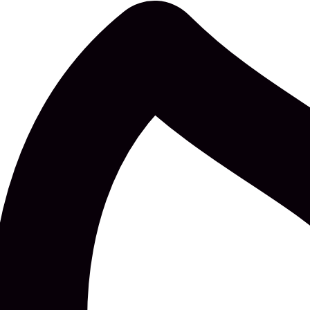
uro
 juunil 2026 laste mängupäev ja kohvik Rakvere Linnakoda