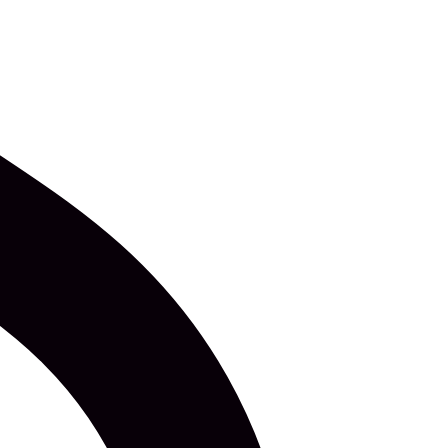
niku majamuuseumi aias aadressil Pikk tn 50. Üritus