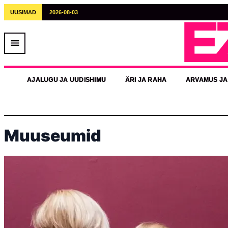
UUSIMAD
2026-08-03
E
AJALUGU JA UUDISHIMU
ÄRI JA RAHA
ARVAMUS JA
Muuseumid