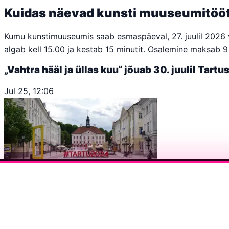
Kuidas näevad kunsti muuseumitööt
Kumu kunstimuuseumis saab esmaspäeval, 27. juulil 2026 v
algab kell 15.00 ja kestab 15 minutit. Osalemine maksab 
„Vahtra hääl ja üllas kuu“ jõuab 30. juulil Tartu
Jul 25, 12:06
Monster Chetwynd Tartus: „Saba ja sarvedega” 
Jul 23, 11:10