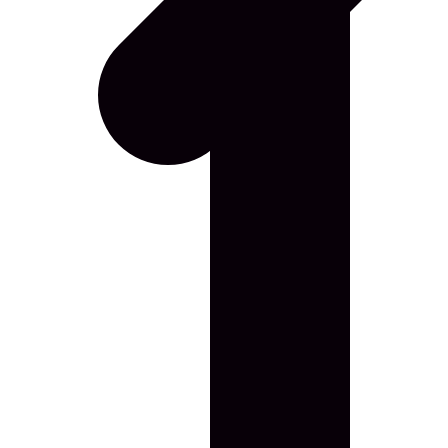
Pärnus avab „Four Stories” tuur ka muuseumi 
Pärnu Muuseumi uus püsinäitus kannab külastaja läbi Pärn
Narva Kristervalli tuur 26. juunil viib kasematt
Narva linnuses toimub reedel, 26. juunil kell 17.30 eestikee
Kuressaares avati Kaamose Saaremaa-kunsti n
Kuressaare linnuse Loodetiiva näitusesaalis on 18. juunist
Kultuur ja multimeedia
Tartu tähetorni uued valvurid on kaks elurõõms