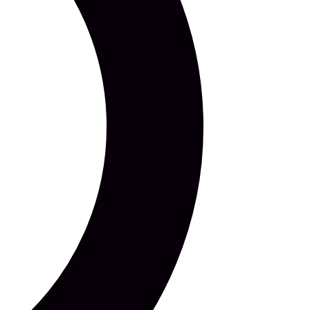
ised raudrüüd tänapäeva meistrilt”. Väljapanek on avatud
LOE KÕIKI UUDISEID