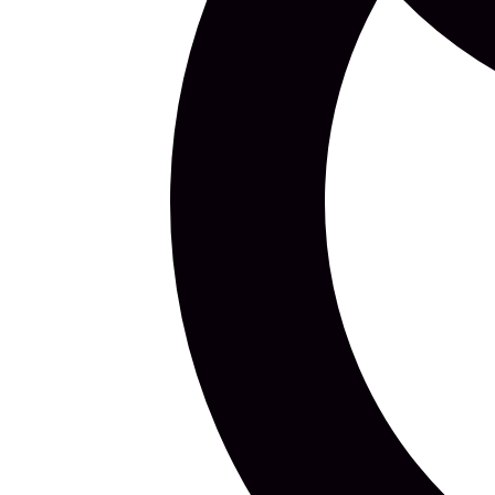
10 Jun 2026
10 Jun 2026
„Kui mehed olid rauast” Kuressaares novembri 
Kuressaare lossi kirdetiiva näitusesaalis saab alates 22. 
kuni 29. novembrini…
UUSIMAD
EZSTREET.EE