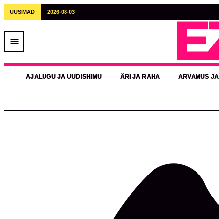
UUSIMAD
2026-08-03
E
AJALUGU JA UUDISHIMU
ÄRI JA RAHA
ARVAMUS JA
Tööturg
Haapsalu kandis avaneb sügiseks mi
Ridala Põhikool otsib alates 1. septembrist 2026 oma mees
lasteaias. Ridala Põhikooli avatud ametikohad Kool pakub