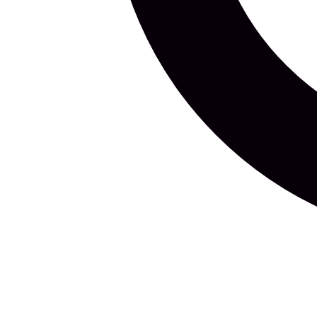
UUSIMAD
EZSTREET.EE
Ajalugu ja uudishimu
Äri ja raha
Arvamus ja selgitused
Elustiil
Haridus
Horoskoo
JAOTISED
LOE
Ajalugu ja uudishimu
Avaleht
Äri ja raha
Uusimad
Arvamus ja selgitused
Enimloetud
Elustiil
Haridus
Horoskoobid ja unenäod