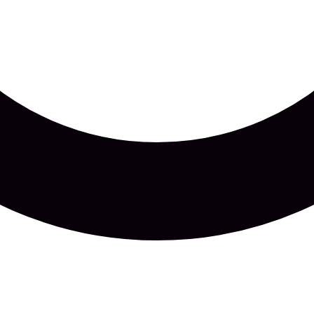
bid ja unenäod
Keskkond
Kodu ja aed
Kohalik elu
Kultuur
Reisid
Sport
TOIMETUS / USALDUS
Meist
Toimetuse põhimõtted
Väliste linkide eeskirjad
Kontakt