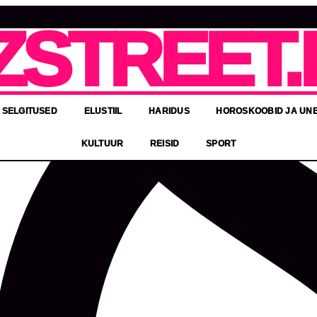
ZSTREET.
 SELGITUSED
ELUSTIIL
HARIDUS
HOROSKOOBID JA UN
KULTUUR
REISID
SPORT
tu koolitöö võimalust
konda mitme valdkonna töötajaid. Kandideerida saavad nii h
 järgmisi töövõimalusi: õppejuht –…