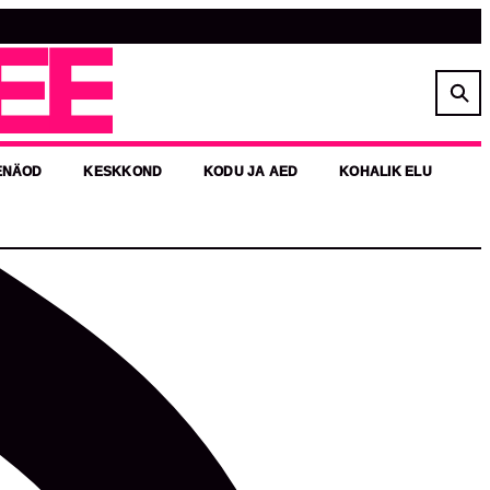
EE
ENÄOD
KESKKOND
KODU JA AED
KOHALIK ELU
aridusjuhid kui ka õpetajad, kellele sobib töö koolis või