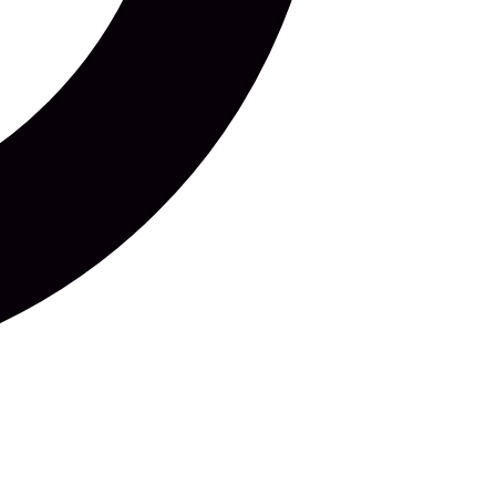
LOE KÕIKI UUDISEID
ÕIGUSINFO
Privaatsuspoliitika
Küpsiste poliitika
Kasutustingimused