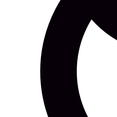
Viljandis avaneb õpetajale täiskohaga töökoht
Jul 15, 13:39
Maardu otsib juristi hangete ja lepingute tööks
Jun 07, 20:05
Veel lugusid