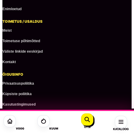
Enimloetud
TOIMETUS / USALDUS
Meist
Toimetuse põhimõtted
Väliste linkide eeskirjad
Kontakt
ÕIGUSINFO
Privaatsuspoliitika
Küpsiste poliitika
Kasutustingimused
© 2026 ezstreet.ee
OTSI
VOOG
KUUM
KATALOOG