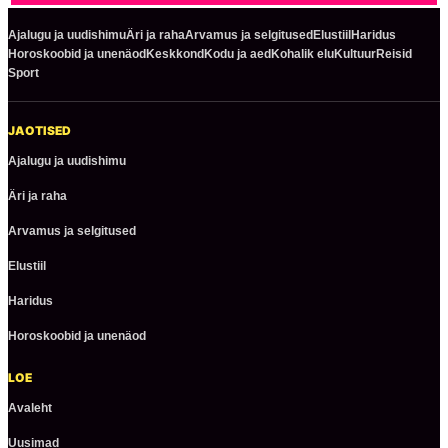
Ajalugu ja uudishimu
Äri ja raha
Arvamus ja selgitused
Elustiil
Haridus
Horoskoobid ja unenäod
Keskkond
Kodu ja aed
Kohalik elu
Kultuur
Reisid
Sport
JAOTISED
Ajalugu ja uudishimu
Äri ja raha
Arvamus ja selgitused
Elustiil
Haridus
Horoskoobid ja unenäod
LOE
Avaleht
Uusimad