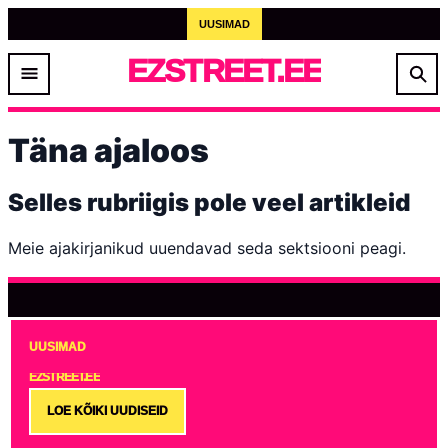
UUSIMAD
EZSTREET.EE
Täna ajaloos
Selles rubriigis pole veel artikleid
Meie ajakirjanikud uuendavad seda sektsiooni peagi.
UUSIMAD
EZSTREET.EE
LOE KÕIKI UUDISEID