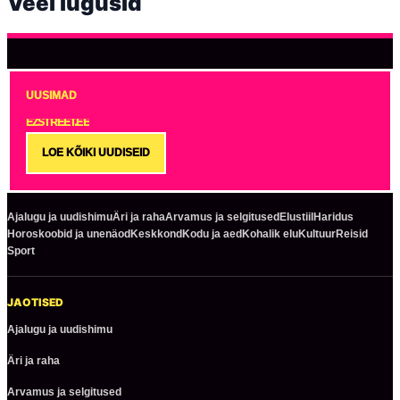
Veel lugusid
UUSIMAD
EZSTREET.EE
LOE KÕIKI UUDISEID
Ajalugu ja uudishimu
Äri ja raha
Arvamus ja selgitused
Elustiil
Haridus
Horoskoobid ja unenäod
Keskkond
Kodu ja aed
Kohalik elu
Kultuur
Reisid
Sport
JAOTISED
Ajalugu ja uudishimu
Äri ja raha
Arvamus ja selgitused