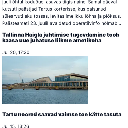
juuli õhtul koduõuel asuvas tiigis naine. Samal päeval
kutsuti päästjad Tartus korterisse, kus paisunud
sülearvuti aku tossas, levitas imelikku lõhna ja plõksus.
Päästeameti 23. juulil avaldatud operatiivinfo hõlmab…
Tallinna Haigla juhtimise tugevdamine toob
kaasa uue juhatuse liikme ametikoha
Jul 20, 17:30
Tartu noored saavad vaimse toe kätte tasuta
Jul 15, 13:26