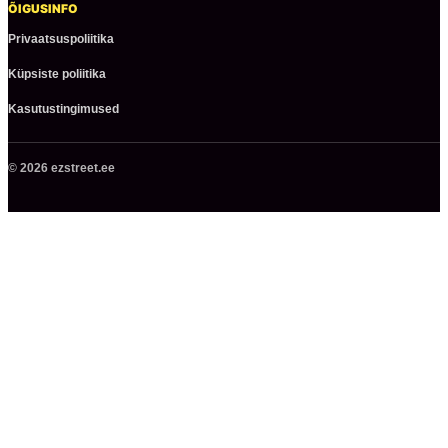
ÕIGUSINFO
Privaatsuspoliitika
Küpsiste poliitika
Kasutustingimused
© 2026 ezstreet.ee