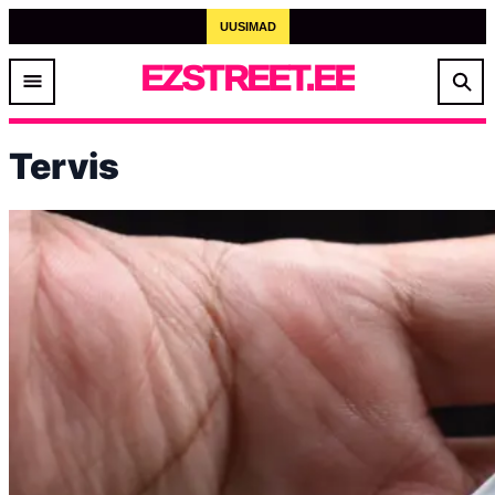
UUSIMAD
EZSTREET.EE
Tervis