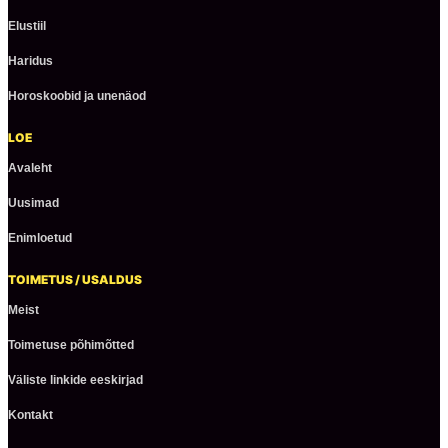
Elustiil
Haridus
Horoskoobid ja unenäod
LOE
Avaleht
Uusimad
Enimloetud
TOIMETUS / USALDUS
Meist
Toimetuse põhimõtted
Väliste linkide eeskirjad
Kontakt