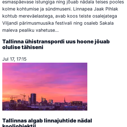
esmaspäevase istungiga ning jõuab nädala teises pooles
kolme kohtumise ja sündmuseni. Linnapea Jaak Pihlak
kohtub mereväelastega, avab koos teiste osalejatega
Viljandi pärimusmuusika festivali ning osaleb Sakala
maleva pealiku vahetuse…
Tallinna ühistranspordi uus hoone jõuab
olulise tähiseni
Jul 17, 17:15
Tallinnas algab linnajuhtide nädal
kooliobjektil