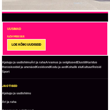
UUSIMAD
EZSTREET.EE
LOE KÕIKI UUDISEID
Ajalugu ja uudishimu
Äri ja raha
Arvamus ja selgitused
Elustiil
Haridus
Horoskoobid ja unenäod
Keskkond
Kodu ja aed
Kohalik elu
Kultuur
Reisid
Sport
JAOTISED
Ajalugu ja uudishimu
Äri ja raha