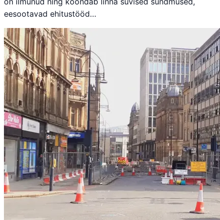
on ilmunud ning koondab linna suvised sündmused,
eesootavad ehitustööd…