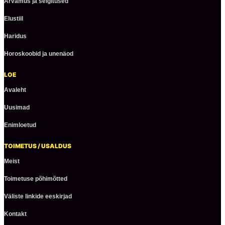
Arvamus ja selgitused
Elustiil
Haridus
Horoskoobid ja unenäod
LOE
Avaleht
Uusimad
Enimloetud
TOIMETUS / USALDUS
Meist
Toimetuse põhimõtted
Väliste linkide eeskirjad
Kontakt