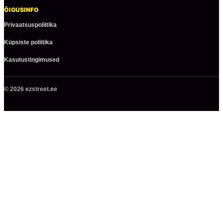
ÕIGUSINFO
Privaatsuspoliitika
Küpsiste poliitika
Kasutustingimused
© 2026 ezstreet.ee