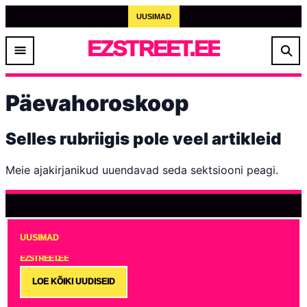
UUSIMAD
EZSTREET.EE
Päevahoroskoop
Selles rubriigis pole veel artikleid
Meie ajakirjanikud uuendavad seda sektsiooni peagi.
UUSIMAD
EZSTREET.EE
LOE KÕIKI UUDISEID