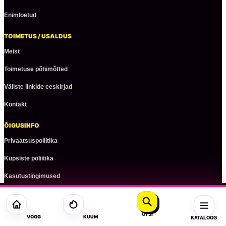
Enimloetud
TOIMETUS / USALDUS
Meist
Toimetuse põhimõtted
Väliste linkide eeskirjad
Kontakt
ÕIGUSINFO
Privaatsuspoliitika
Küpsiste poliitika
Kasutustingimused
© 2026 ezstreet.ee
OTSI
VOOG
KUUM
KATALOOG