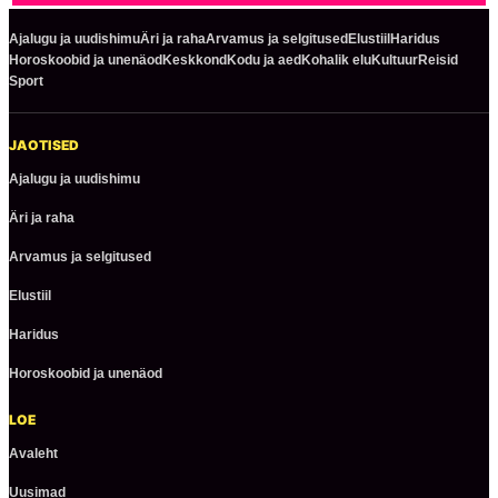
Ajalugu ja uudishimu
Äri ja raha
Arvamus ja selgitused
Elustiil
Haridus
Horoskoobid ja unenäod
Keskkond
Kodu ja aed
Kohalik elu
Kultuur
Reisid
Sport
JAOTISED
Ajalugu ja uudishimu
Äri ja raha
Arvamus ja selgitused
Elustiil
Haridus
Horoskoobid ja unenäod
LOE
Avaleht
Uusimad