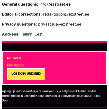
General questions:
info@ezstreet.ee
Editorial corrections:
redaktsioon@ezstreet.ee
Privacy questions:
privaatsus@ezstreet.ee
Address:
Tallinn, Eesti
UUSIMAD
EZSTREET.EE
LOE KÕIKI UUDISEID
Ajalugu ja uudishimu
Äri ja raha
Arvamus ja selgitused
Elustiil
Haridus
Horoskoobid ja unenäod
Keskkond
Kodu ja aed
Kohalik elu
Kultuur
Reisid
Sport