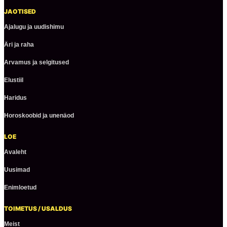
JAOTISED
Ajalugu ja uudishimu
Äri ja raha
Arvamus ja selgitused
Elustiil
Haridus
Horoskoobid ja unenäod
LOE
Avaleht
Uusimad
Enimloetud
TOIMETUS / USALDUS
Meist