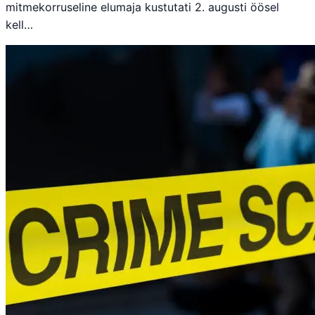
mitmekorruseline elumaja kustutati 2. augusti öösel
kell…