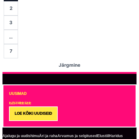
2
3
…
7
Järgmine
UUSIMAD
EZSTREET.EE
LOE KÕIKI UUDISEID
Ajalugu ja uudishimu
Äri ja raha
Arvamus ja selgitused
Elustiil
Haridus