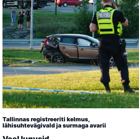
Tallinnas registreeriti kelmus,
lähisuhtevägivald ja surmaga avarii
Veel lugusid