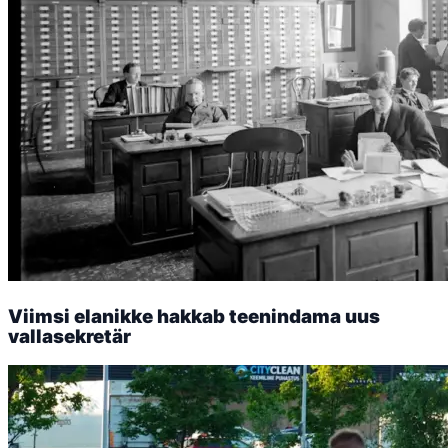
Viimsi elanikke hakkab teenindama uus
vallasekretär