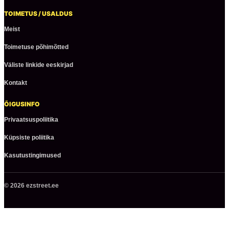
TOIMETUS / USALDUS
Meist
Toimetuse põhimõtted
Väliste linkide eeskirjad
Kontakt
ÕIGUSINFO
Privaatsuspoliitika
Küpsiste poliitika
Kasutustingimused
© 2026 ezstreet.ee