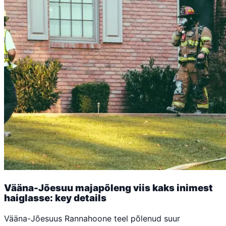
Vääna-Jõesuu majapõleng viis kaks inimest
haiglasse: key details
Vääna-Jõesuus Rannahoone teel põlenud suur