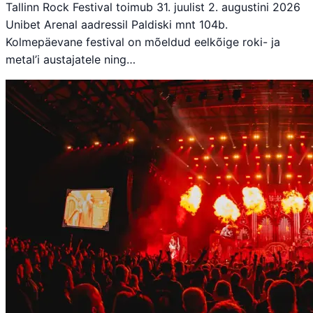
Tallinn Rock Festival toimub 31. juulist 2. augustini 2026
Unibet Arenal aadressil Paldiski mnt 104b.
Kolmepäevane festival on mõeldud eelkõige roki- ja
metal’i austajatele ning…