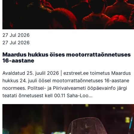
27 Jul 2026
27 Jul 2026
Maardus hukkus öises mootorrattaõnnetuses
16-aastane
Avaldatud 25. juulil 2026 | ezstreet.ee toimetus Maardus
hukkus 24. juuli öösel mootorrattaõnnetuses 16-aastane
noormees. Politsei- ja Piirivalveameti ööpäevainfo järgi
teatati õnnetusest kell 00.11 Saha-Loo…