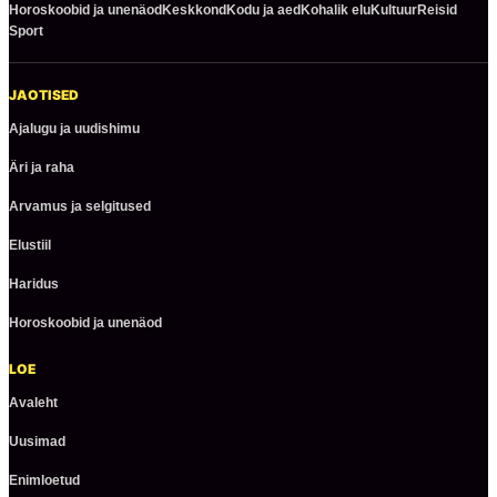
Horoskoobid ja unenäod
Keskkond
Kodu ja aed
Kohalik elu
Kultuur
Reisid
Sport
JAOTISED
Ajalugu ja uudishimu
Äri ja raha
Arvamus ja selgitused
Elustiil
Haridus
Horoskoobid ja unenäod
LOE
Avaleht
Uusimad
Enimloetud