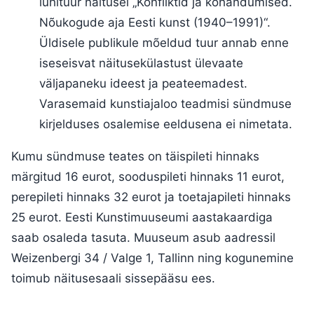
lühituur näitusel „Konfliktid ja kohandumised.
Nõukogude aja Eesti kunst (1940–1991)“.
Üldisele publikule mõeldud tuur annab enne
iseseisvat näitusekülastust ülevaate
väljapaneku ideest ja peateemadest.
Varasemaid kunstiajaloo teadmisi sündmuse
kirjelduses osalemise eeldusena ei nimetata.
Kumu sündmuse teates on täispileti hinnaks
märgitud 16 eurot, sooduspileti hinnaks 11 eurot,
perepileti hinnaks 32 eurot ja toetajapileti hinnaks
25 eurot. Eesti Kunstimuuseumi aastakaardiga
saab osaleda tasuta. Muuseum asub aadressil
Weizenbergi 34 / Valge 1, Tallinn ning kogunemine
toimub näitusesaali sissepääsu ees.