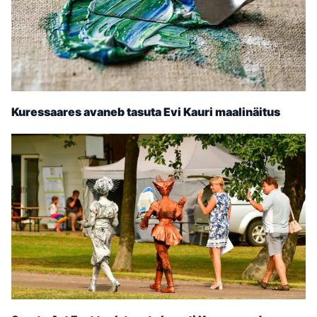
Kuressaares avaneb tasuta Evi Kauri maalinäitus