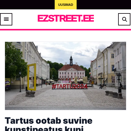
UUSIMAD
EZSTREET.EE
Tartus ootab suvine
kunstipeatus kuni