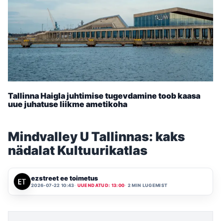
Tallinna Haigla juhtimise tugevdamine toob kaasa
uue juhatuse liikme ametikoha
Mindvalley U Tallinnas: kaks
nädalat Kultuurikatlas
ezstreet ee toimetus
2026-07-22 10:43
UUENDATUD: 13:00
2 MIN LUGEMIST