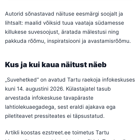
Autorid sõnastavad näituse eesmärgi soojalt ja
lihtsalt: maalid võiksid tuua vaataja südamesse
killukese suvesoojust, äratada mälestusi ning
pakkuda rõõmu, inspiratsiooni ja avastamisrõõmu.
Kus ja kui kaua näitust näeb
„Suvehetked“ on avatud Tartu raekoja infokeskuses
kuni 14. augustini 2026. Külastajatel tasub
arvestada infokeskuse tavapäraste
lahtiolekuaegadega, sest eraldi ajakava ega
piletiteavet pressiteates ei täpsustatud.
Artikli koostas ezstreet.ee toimetus Tartu