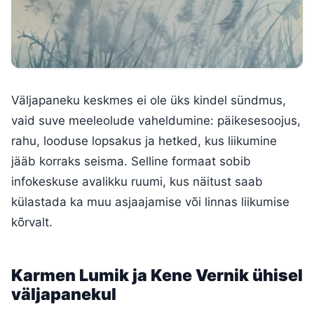
Väljapaneku keskmes ei ole üks kindel sündmus,
vaid suve meeleolude vaheldumine: päikesesoojus,
rahu, looduse lopsakus ja hetked, kus liikumine
jääb korraks seisma. Selline formaat sobib
infokeskuse avalikku ruumi, kus näitust saab
külastada ka muu asjaajamise või linnas liikumise
kõrvalt.
Karmen Lumik ja Kene Vernik ühisel
väljapanekul