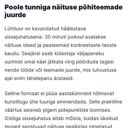
Poole tunniga näituse põhiteemade
juurde
Lühituur on kavandatud häälestava
sissejuhatusena: 30 minuti jooksul avatakse
näituse ideed ja peateemad konkreetsete teoste
kaudu. Seejärel saab külastaja väljapaneku
uurimist omal käel jätkata ning pöörduda tagasi
nende tööde või teemade juurde, mis tutvustuse
ajal enim tähelepanu äratasid.
Selline formaat ei püüa aastakümneid hõlmavat
kunstilugu ühe tuuriga ammendada. Selle praktiline
väärtus seisneb pigem pidepunktide loomises.
Giidiga sissejuhatus aitab mõista, kuidas üksikud
teosed seostuvad näituse pealkirjas nimetatud