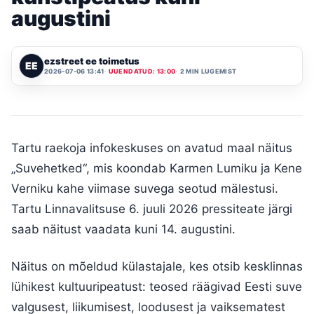
augustini
ezstreet ee toimetus
EE
2026-07-06 13:41
UUENDATUD: 13:00
2 MIN LUGEMIST
Tartu raekoja infokeskuses on avatud maal näitus
„Suvehetked“, mis koondab Karmen Lumiku ja Kene
Verniku kahe viimase suvega seotud mälestusi.
Tartu Linnavalitsuse 6. juuli 2026 pressiteate järgi
saab näitust vaadata kuni 14. augustini.
Näitus on mõeldud külastajale, kes otsib kesklinnas
lühikest kultuuripeatust: teosed räägivad Eesti suve
valgusest, liikumisest, loodusest ja vaiksematest