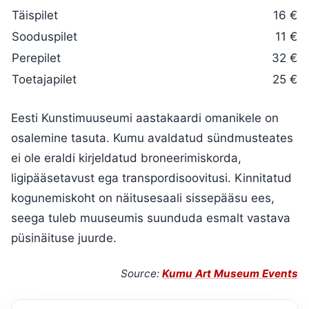
Täispilet
16 €
Sooduspilet
11 €
Perepilet
32 €
Toetajapilet
25 €
Eesti Kunstimuuseumi aastakaardi omanikele on
osalemine tasuta. Kumu avaldatud sündmusteates
ei ole eraldi kirjeldatud broneerimiskorda,
ligipääsetavust ega transpordisoovitusi. Kinnitatud
kogunemiskoht on näitusesaali sissepääsu ees,
seega tuleb muuseumis suunduda esmalt vastava
püsinäituse juurde.
Source:
Kumu Art Museum Events