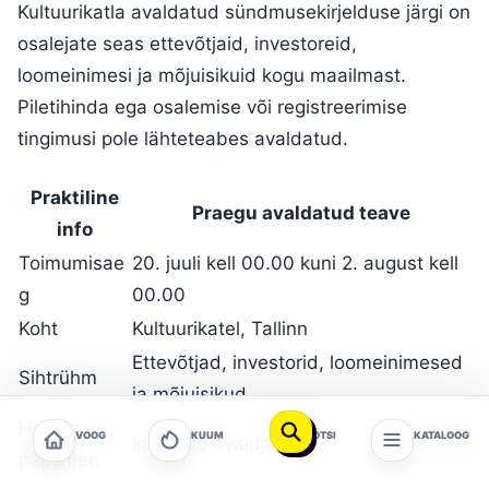
Kultuurikatla avaldatud sündmusekirjelduse järgi on
osalejate seas ettevõtjaid, investoreid,
loomeinimesi ja mõjuisikuid kogu maailmast.
Piletihinda ega osalemise või registreerimise
tingimusi pole lähteteabes avaldatud.
Praktiline
Praegu avaldatud teave
info
Toimumisae
20. juuli kell 00.00 kuni 2. august kell
g
00.00
Koht
Kultuurikatel, Tallinn
Ettevõtjad, investorid, loomeinimesed
Sihtrühm
ja mõjuisikud
Hind ja
VOOG
KUUM
OTSI
KATALOOG
Info pole avaldatud
pääsmed