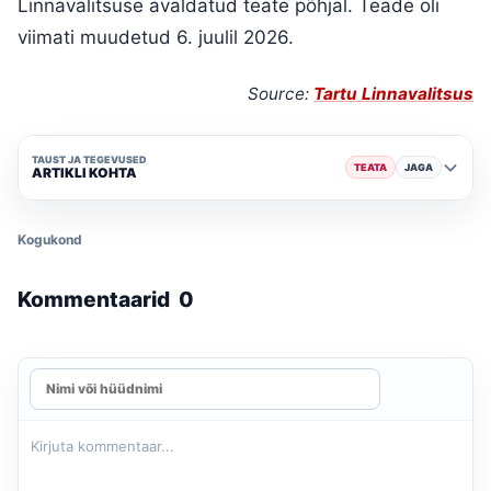
Linnavalitsuse avaldatud teate põhjal. Teade oli
viimati muudetud 6. juulil 2026.
Source:
Tartu Linnavalitsus
TAUST JA TEGEVUSED
TEATA
JAGA
ARTIKLI KOHTA
Kogukond
Kommentaarid
0