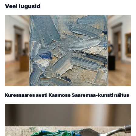
Veel lugusid
Kuressaares avati Kaamose Saaremaa-kunsti näitus