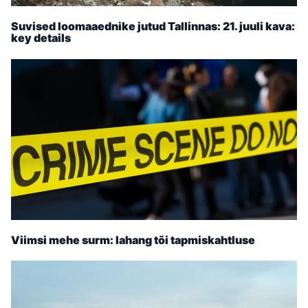
Suvised loomaaednike jutud Tallinnas: 21. juuli kava:
key details
Viimsi mehe surm: lahang tõi tapmiskahtluse