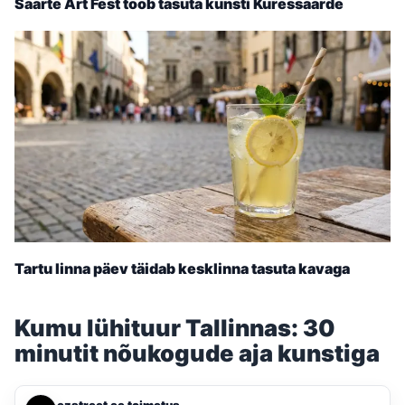
Saarte Art Fest toob tasuta kunsti Kuressaarde
Tartu linna päev täidab kesklinna tasuta kavaga
Kumu lühituur Tallinnas: 30
minutit nõukogude aja kunstiga
ezstreet ee toimetus