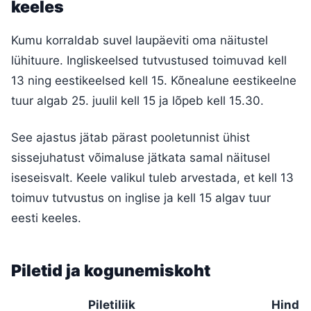
keeles
Kumu korraldab suvel laupäeviti oma näitustel
lühituure. Ingliskeelsed tutvustused toimuvad kell
13 ning eestikeelsed kell 15. Kõnealune eestikeelne
tuur algab 25. juulil kell 15 ja lõpeb kell 15.30.
See ajastus jätab pärast pooletunnist ühist
sissejuhatust võimaluse jätkata samal näitusel
iseseisvalt. Keele valikul tuleb arvestada, et kell 13
toimuv tutvustus on inglise ja kell 15 algav tuur
eesti keeles.
Piletid ja kogunemiskoht
Piletiliik
Hind