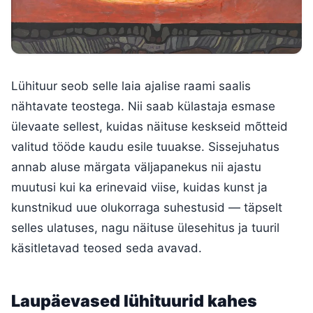
Lühituur seob selle laia ajalise raami saalis
nähtavate teostega. Nii saab külastaja esmase
ülevaate sellest, kuidas näituse keskseid mõtteid
valitud tööde kaudu esile tuuakse. Sissejuhatus
annab aluse märgata väljapanekus nii ajastu
muutusi kui ka erinevaid viise, kuidas kunst ja
kunstnikud uue olukorraga suhestusid — täpselt
selles ulatuses, nagu näituse ülesehitus ja tuuril
käsitletavad teosed seda avavad.
Laupäevased lühituurid kahes