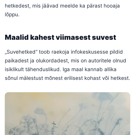
hetkedest, mis jäävad meelde ka pärast hooaja
lõppu.
Maalid kahest viimasest suvest
„Suvehetked“ toob raekoja infokeskusesse pildid
paikadest ja olukordadest, mis on autoritele olnud
isiklikult tähenduslikud. Iga maal kannab allika
sõnul mälestust mõnest erilisest kohast või hetkest.