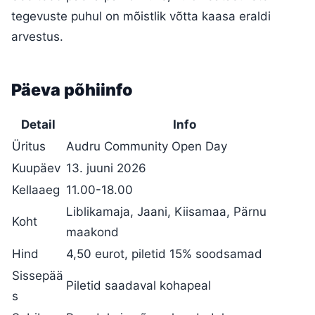
tegevuste puhul on mõistlik võtta kaasa eraldi
arvestus.
Päeva põhiinfo
Detail
Info
Üritus
Audru Community Open Day
Kuupäev
13. juuni 2026
Kellaaeg
11.00-18.00
Liblikamaja, Jaani, Kiisamaa, Pärnu
Koht
maakond
Hind
4,50 eurot, piletid 15% soodsamad
Sissepää
Piletid saadaval kohapeal
s