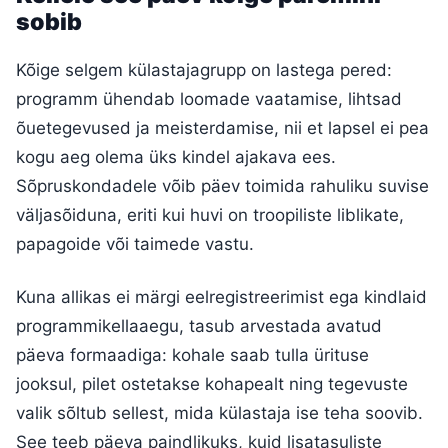
sobib
Kõige selgem külastajagrupp on lastega pered:
programm ühendab loomade vaatamise, lihtsad
õuetegevused ja meisterdamise, nii et lapsel ei pea
kogu aeg olema üks kindel ajakava ees.
Sõpruskondadele võib päev toimida rahuliku suvise
väljasõiduna, eriti kui huvi on troopiliste liblikate,
papagoide või taimede vastu.
Kuna allikas ei märgi eelregistreerimist ega kindlaid
programmikellaaegu, tasub arvestada avatud
päeva formaadiga: kohale saab tulla ürituse
jooksul, pilet ostetakse kohapealt ning tegevuste
valik sõltub sellest, mida külastaja ise teha soovib.
See teeb päeva paindlikuks, kuid lisatasuliste