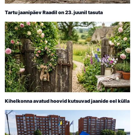
Tartu jaanipäev Raadil on 23. juunil tasuta
Kihelkonna avatud hoovid kutsuvad jaanide eel külla