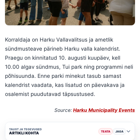
Korraldaja on Harku Vallavalitsus ja ametlik
sündmusteave pärineb Harku valla kalendrist.
Praegu on kinnitatud 10. augusti kuupäev, kell
10.00 algav sündmus, Tui park ning programmi neli
põhisuunda. Enne parki minekut tasub samast
kalendrist vaadata, kas lisatud on päevakava ja
osalemist puudutavad täpsustused.
Source:
Harku Municipality Events
TAUST JA TEGEVUSED
TEATA
JAGA
ARTIKLI KOHTA