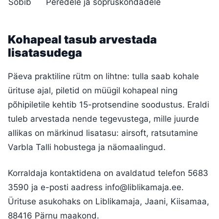
Sobib
Peredele ja sõpruskondadele
Kohapeal tasub arvestada
lisatasudega
Päeva praktiline rütm on lihtne: tulla saab kohale
ürituse ajal, piletid on müügil kohapeal ning
põhipiletile kehtib 15-protsendine soodustus. Eraldi
tuleb arvestada nende tegevustega, mille juurde
allikas on märkinud lisatasu: airsoft, ratsutamine
Varbla Talli hobustega ja näomaalingud.
Korraldaja kontaktidena on avaldatud telefon 5683
3590 ja e-posti aadress
info@liblikamaja.ee
.
Ürituse asukohaks on Liblikamaja, Jaani, Kiisamaa,
88416 Pärnu maakond.