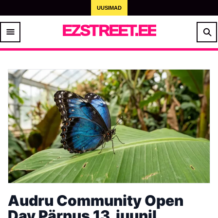
UUSIMAD
EZSTREET.EE
Audru Community Open
Day Pärnus 13. juunil