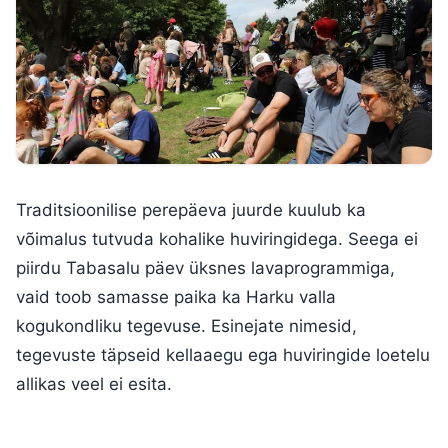
Traditsioonilise perepäeva juurde kuulub ka
võimalus tutvuda kohalike huviringidega. Seega ei
piirdu Tabasalu päev üksnes lavaprogrammiga,
vaid toob samasse paika ka Harku valla
kogukondliku tegevuse. Esinejate nimesid,
tegevuste täpseid kellaaegu ega huviringide loetelu
allikas veel ei esita.