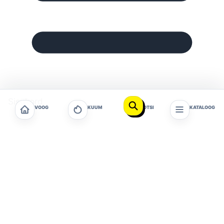
Sisukord
VOOG
KUUM
OTSI
KATALOOG