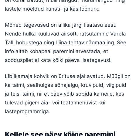
lastele mõeldud kunsti- ja käsitöönurk.
Mõned tegevused on allika järgi lisatasu eest.
Nende hulka kuuluvad airsoft, ratsutamine Varbla
Talli hobustega ning Liina tehtav näomaaling. See
info aitab kohapeal paremini arvestada, et
sooduspilet ei kata kõiki päeva lisategevusi.
Liblikamaja kohvik on ürituse ajal avatud. Müügil on
ka taimi, sealhulgas sõnajalgu, kruvipuid, viigipuid
ja teisi taimi, nii et päev võib sobida ka neile, kes
tulevad pigem aia- või toataimehuvist kui
lasteprogrammiga.
Kellele see päev kõige paremini