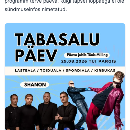
programm terve päeva, kuigi täpset lõppaega ei ole
sündmuseinfos nimetatud.