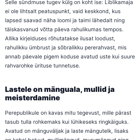
Selle sündmuse tugev külg on koht ise: Liblikamaja
ei ole lihtsalt peatuspunkt, vaid keskkond, kus
lapsed saavad näha loomi ja taimi lähedalt ning
täiskasvanud võtta päeva rahulikumas tempos.
Allika kirjelduses rõhutatakse ilusat loodust,
rahulikku ümbrust ja sõbralikku pererahvast, mis
annab päevale pigem koduse avatud uste kui suure
rahvarohke ürituse tunnetuse.
Lastele on mänguala, mullid ja
meisterdamine
Perepublikule on kavas mitu tegevust, mille pärast
tasub tulla rohkemaks kui lühikeseks ringkäiguks.
Avatud on mänguväljak ja laste mängutelk, lisaks
on kohal batuut, mullimängud, murumängud ning