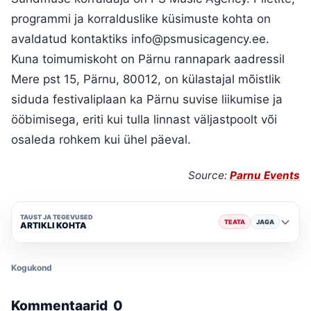
programmi ja korralduslike küsimuste kohta on
avaldatud kontaktiks info@psmusicagency.ee.
Kuna toimumiskoht on Pärnu rannapark aadressil
Mere pst 15, Pärnu, 80012, on külastajal mõistlik
siduda festivaliplaan ka Pärnu suvise liikumise ja
ööbimisega, eriti kui tulla linnast väljastpoolt või
osaleda rohkem kui ühel päeval.
Source:
Parnu Events
TAUST JA TEGEVUSED
TEATA
JAGA
ARTIKLI KOHTA
Kogukond
Kommentaarid
0