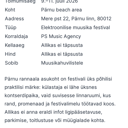
Toimumisaeg
9.–11. juuli 2026
Koht
Pärnu beach area
Aadress
Mere pst 22, Pärnu linn, 80012
Tüüp
Elektroonilise muusika festival
Korraldaja
PS Music Agency
Kellaaeg
Allikas ei täpsusta
Hind
Allikas ei täpsusta
Sobib
Muusikahuvilistele
Pärnu rannaala asukoht on festivali üks põhilisi
praktilisi märke: külastaja ei lähe üksnes
kontserdipaika, vaid suvisesse linnaruumi, kus
rand, promenaad ja festivalimelu töötavad koos.
Allikas ei anna eraldi infot ligipääsetavuse,
parkimise, toitlustuse või müügialade kohta.