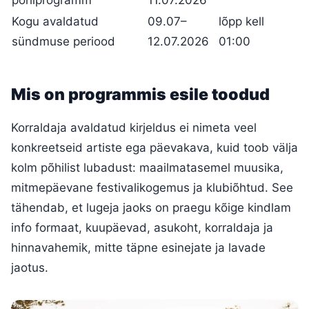
põhiprogramm
11.07.2026
Kogu avaldatud
09.07–
lõpp kell
sündmuse periood
12.07.2026
01:00
Mis on programmis esile toodud
Korraldaja avaldatud kirjeldus ei nimeta veel
konkreetseid artiste ega päevakava, kuid toob välja
kolm põhilist lubadust: maailmatasemel muusika,
mitmepäevane festivalikogemus ja klubiõhtud. See
tähendab, et lugeja jaoks on praegu kõige kindlam
info formaat, kuupäevad, asukoht, korraldaja ja
hinnavahemik, mitte täpne esinejate ja lavade
jaotus.