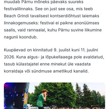
muudab Pärnu mõneks päevaks suureks
festivalilinnaks. See on just see osa, mis teeb
Beach Grindi tavalisest kontserdiõhtust laiemaks
linnakogemuseks: festival ei paikne anonüümses
saalis, vaid rannaalal, kuhu Pärnu suvine liikumine
nagunii koondub.
Kuupäevad on kinnitatud 9. juulist kuni 11. juulini
2026. Kuna algus- ja lõpukellaaega pole avaldatud,
tasub külastajatel enne minekut üle vaadata
korraldaja või sündmuse ametlikud kanalid.