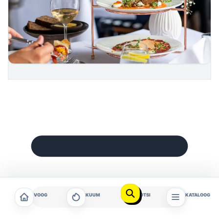
VOOG
KUUM
OTSI
KATALOOG