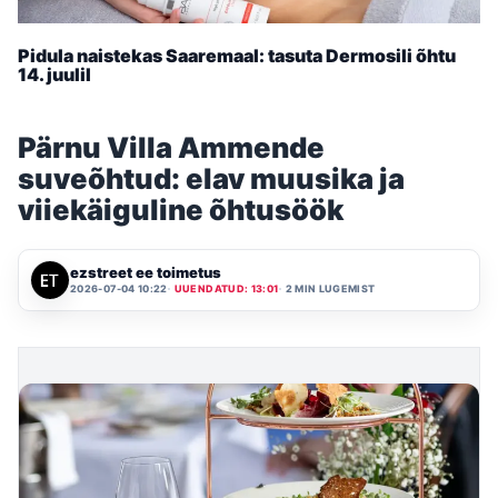
Pidula naistekas Saaremaal: tasuta Dermosili õhtu
14. juulil
Pärnu Villa Ammende
suveõhtud: elav muusika ja
viiekäiguline õhtusöök
ezstreet ee toimetus
2026-07-04 10:22
UUENDATUD: 13:01
2 MIN LUGEMIST