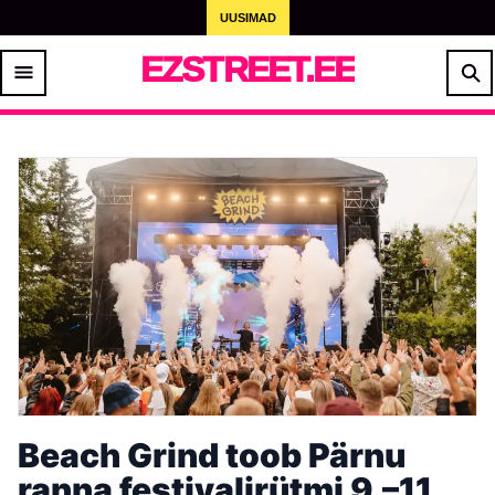
UUSIMAD
EZSTREET.EE
Beach Grind toob Pärnu
ranna festivalirütmi 9.–11.