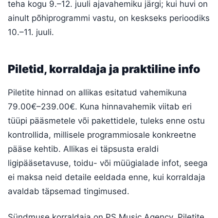
teha kogu 9.–12. juuli ajavahemiku järgi; kui huvi on
ainult põhiprogrammi vastu, on keskseks perioodiks
10.–11. juuli.
Piletid, korraldaja ja praktiline info
Piletite hinnad on allikas esitatud vahemikuna
79.00€–239.00€. Kuna hinnavahemik viitab eri
tüüpi pääsmetele või pakettidele, tuleks enne ostu
kontrollida, millisele programmiosale konkreetne
pääse kehtib. Allikas ei täpsusta eraldi
ligipääsetavuse, toidu- või müügialade infot, seega
ei maksa neid detaile eeldada enne, kui korraldaja
avaldab täpsemad tingimused.
Sündmuse korraldaja on PS Music Agency. Piletite,