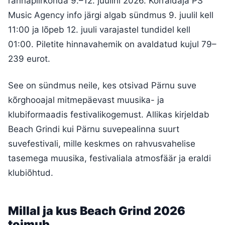
rannapiirkonda 9.–12. juulini 2026. Korraldaja PS
Music Agency info järgi algab sündmus 9. juulil kell
11:00 ja lõpeb 12. juuli varajastel tundidel kell
01:00. Piletite hinnavahemik on avaldatud kujul 79–
239 eurot.
See on sündmus neile, kes otsivad Pärnu suve
kõrghooajal mitmepäevast muusika- ja
klubiformaadis festivalikogemust. Allikas kirjeldab
Beach Grindi kui Pärnu suvepealinna suurt
suvefestivali, mille keskmes on rahvusvahelise
tasemega muusika, festivaliala atmosfäär ja eraldi
klubiõhtud.
Millal ja kus Beach Grind 2026
toimub