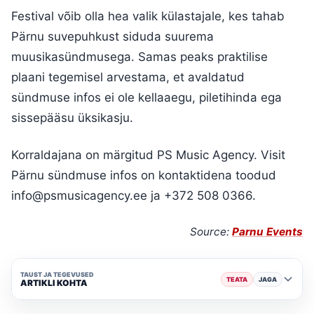
Festival võib olla hea valik külastajale, kes tahab
Pärnu suvepuhkust siduda suurema
muusikasündmusega. Samas peaks praktilise
plaani tegemisel arvestama, et avaldatud
sündmuse infos ei ole kellaaegu, piletihinda ega
sissepääsu üksikasju.
Korraldajana on märgitud PS Music Agency. Visit
Pärnu sündmuse infos on kontaktidena toodud
info@psmusicagency.ee
ja +372 508 0366.
Source:
Parnu Events
TAUST JA TEGEVUSED
TEATA
JAGA
ARTIKLI KOHTA