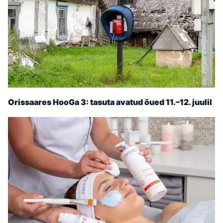
Orissaares HooGa 3: tasuta avatud õued 11.–12. juulil