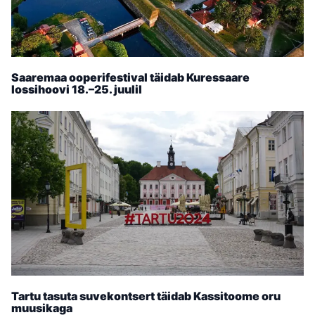
Saaremaa ooperifestival täidab Kuressaare
lossihoovi 18.–25. juulil
Tartu tasuta suvekontsert täidab Kassitoome oru
muusikaga