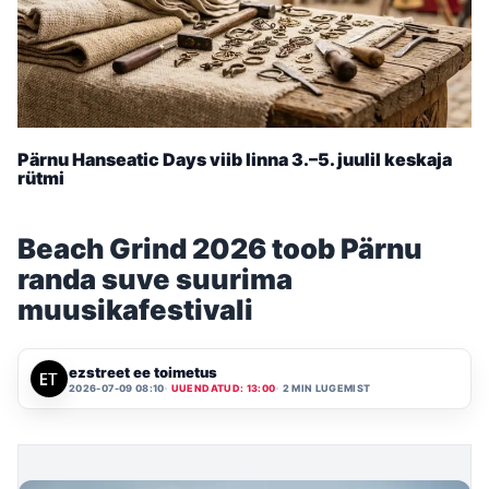
Pärnu Hanseatic Days viib linna 3.–5. juulil keskaja
rütmi
Beach Grind 2026 toob Pärnu
randa suve suurima
muusikafestivali
ezstreet ee toimetus
2026-07-09 08:10
UUENDATUD: 13:00
2 MIN LUGEMIST