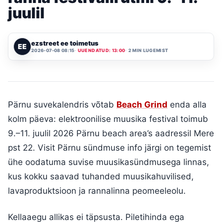
juulil
ezstreet ee toimetus
EE
2026-07-08 08:15
UUENDATUD: 13:00
2 MIN LUGEMIST
Pärnu suvekalendris võtab
Beach Grind
enda alla
kolm päeva: elektroonilise muusika festival toimub
9.–11. juulil 2026 Pärnu beach area’s aadressil Mere
pst 22. Visit Pärnu sündmuse info järgi on tegemist
ühe oodatuma suvise muusikasündmusega linnas,
kus kokku saavad tuhanded muusikahuvilised,
lavaproduktsioon ja rannalinna peomeeleolu.
Kellaaegu allikas ei täpsusta. Piletihinda ega