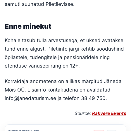
samuti suunatud Piletilevisse.
Enne minekut
Kohale tasub tulla arvestusega, et uksed avatakse
tund enne algust. Piletiinfo järgi kehtib soodushind
õpilastele, tudengitele ja pensionäridele ning
etenduse vanusepiirang on 12+.
Korraldaja andmetena on allikas märgitud Jäneda
Mõis OÜ. Lisainfo kontaktidena on avaldatud
info@janedaturism.ee ja telefon 38 49 750.
Source:
Rakvere Events