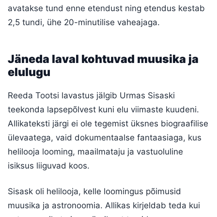
avatakse tund enne etendust ning etendus kestab
2,5 tundi, ühe 20-minutilise vaheajaga.
Jäneda laval kohtuvad muusika ja
elulugu
Reeda Tootsi lavastus jälgib Urmas Sisaski
teekonda lapsepõlvest kuni elu viimaste kuudeni.
Allikateksti järgi ei ole tegemist üksnes biograafilise
ülevaatega, vaid dokumentaalse fantaasiaga, kus
helilooja looming, maailmataju ja vastuoluline
isiksus liiguvad koos.
Sisask oli helilooja, kelle loomingus põimusid
muusika ja astronoomia. Allikas kirjeldab teda kui