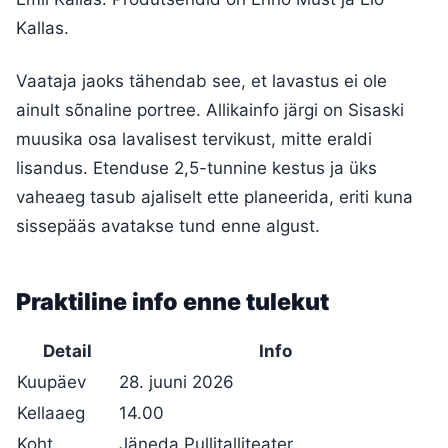
Kallas.
Vaataja jaoks tähendab see, et lavastus ei ole
ainult sõnaline portree. Allikainfo järgi on Sisaski
muusika osa lavalisest tervikust, mitte eraldi
lisandus. Etenduse 2,5-tunnine kestus ja üks
vaheaeg tasub ajaliselt ette planeerida, eriti kuna
sissepääs avatakse tund enne algust.
Praktiline info enne tulekut
Detail
Info
Kuupäev
28. juuni 2026
Kellaaeg
14.00
Koht
Jäneda Pullitalliteater