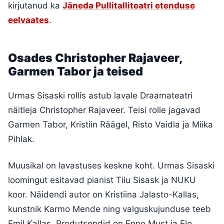
kirjutanud ka
Jäneda Pullitalliteatri etenduse
eelvaates
.
Osades Christopher Rajaveer,
Garmen Tabor ja teised
Urmas Sisaski rollis astub lavale Draamateatri
näitleja Christopher Rajaveer. Teisi rolle jagavad
Garmen Tabor, Kristiin Räägel, Risto Vaidla ja Miika
Pihlak.
Muusikal on lavastuses keskne koht. Urmas Sisaski
loomingut esitavad pianist Tiiu Sisask ja NUKU
koor. Näidendi autor on Kristiina Jalasto-Kallas,
kunstnik Karmo Mende ning valguskujunduse teeb
Emil Kallas. Produtsendid on Enno Must ja Elo