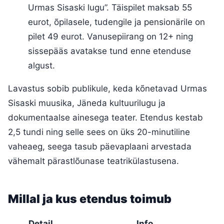
Urmas Sisaski lugu”. Täispilet maksab 55
eurot, õpilasele, tudengile ja pensionärile on
pilet 49 eurot. Vanusepiirang on 12+ ning
sissepääs avatakse tund enne etenduse
algust.
Lavastus sobib publikule, keda kõnetavad Urmas
Sisaski muusika, Jäneda kultuurilugu ja
dokumentaalse ainesega teater. Etendus kestab
2,5 tundi ning selle sees on üks 20-minutiline
vaheaeg, seega tasub päevaplaani arvestada
vähemalt pärastlõunase teatrikülastusena.
Millal ja kus etendus toimub
Detail
Info