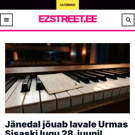
UUSIMAD
EZSTREET.EE
Jänedal jõuab lavale Urmas
Sisaski lugu 28. juunil