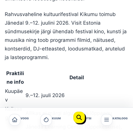
Rahvusvaheline kultuurifestival Kikumu toimub
Jänedal 9.–12. juulini 2026. Visit Estonia
sündmusekirje järgi ühendab festival kino, kunsti ja
muusika ning toob programmi filmid, näitused,
kontserdid, DJ-etteasted, loodusmatkad, arutelud
ja lasteprogrammi.
Praktili
Detail
ne info
Kuupäe
9.–12. juuli 2026
v
Kellaae
Allikas ei märgi algus- ega lõppaegu
g
VOOG
KUUM
OTSI
KATALOOG
Jäneda Learning Center (Õppekeskuse),