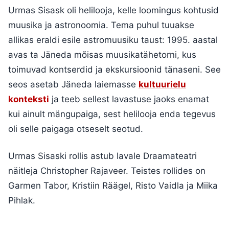
Urmas Sisask oli helilooja, kelle loomingus kohtusid
muusika ja astronoomia. Tema puhul tuuakse
allikas eraldi esile astromuusiku taust: 1995. aastal
avas ta Jäneda mõisas muusikatähetorni, kus
toimuvad kontserdid ja ekskursioonid tänaseni. See
seos asetab Jäneda laiemasse
kultuurielu
konteksti
ja teeb sellest lavastuse jaoks enamat
kui ainult mängupaiga, sest helilooja enda tegevus
oli selle paigaga otseselt seotud.
Urmas Sisaski rollis astub lavale Draamateatri
näitleja Christopher Rajaveer. Teistes rollides on
Garmen Tabor, Kristiin Räägel, Risto Vaidla ja Miika
Pihlak.