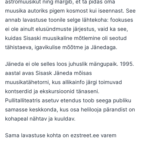
astromuusikut ning märgib, et ta pidas oma
muusika autoriks pigem kosmost kui iseennast. See
annab lavastuse toonile selge lähtekoha: fookuses
ei ole ainult elusündmuste järjestus, vaid ka see,
kuidas Sisaski muusikaline mõtlemine oli seotud
tähistaeva, igavikulise mõõtme ja Jänedaga.
Jäneda ei ole selles loos juhuslik mängupaik. 1995.
aastal avas Sisask Jäneda mõisas
muusikatähetorni, kus allikainfo järgi toimuvad
kontserdid ja ekskursioonid tänaseni.
Pullitalliteatris asetuv etendus toob seega publiku
samasse keskkonda, kus osa helilooja pärandist on
kohapeal nähtav ja kuuldav.
Sama lavastuse kohta on ezstreet.ee varem