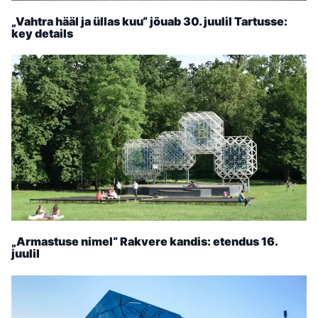
„Vahtra hääl ja üllas kuu“ jõuab 30. juulil Tartusse:
key details
„Armastuse nimel“ Rakvere kandis: etendus 16.
juulil