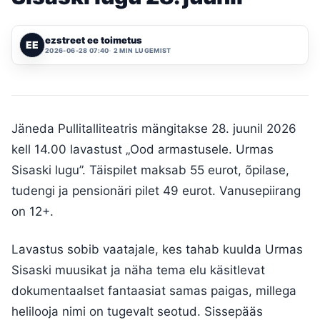
ezstreet ee toimetus
EE
2026-06-28 07:40
2 MIN LUGEMIST
Jäneda Pullitalliteatris mängitakse 28. juunil 2026
kell 14.00 lavastust „Ood armastusele. Urmas
Sisaski lugu”. Täispilet maksab 55 eurot, õpilase,
tudengi ja pensionäri pilet 49 eurot. Vanusepiirang
on 12+.
Lavastus sobib vaatajale, kes tahab kuulda Urmas
Sisaski muusikat ja näha tema elu käsitlevat
dokumentaalset fantaasiat samas paigas, millega
helilooja nimi on tugevalt seotud. Sissepääs