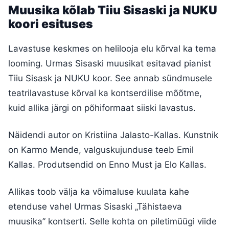
Muusika kõlab Tiiu Sisaski ja NUKU
koori esituses
Lavastuse keskmes on helilooja elu kõrval ka tema
looming. Urmas Sisaski muusikat esitavad pianist
Tiiu Sisask ja NUKU koor. See annab sündmusele
teatrilavastuse kõrval ka kontserdilise mõõtme,
kuid allika järgi on põhiformaat siiski lavastus.
Näidendi autor on Kristiina Jalasto-Kallas. Kunstnik
on Karmo Mende, valguskujunduse teeb Emil
Kallas. Produtsendid on Enno Must ja Elo Kallas.
Allikas toob välja ka võimaluse kuulata kahe
etenduse vahel Urmas Sisaski „Tähistaeva
muusika” kontserti. Selle kohta on piletimüügi viide