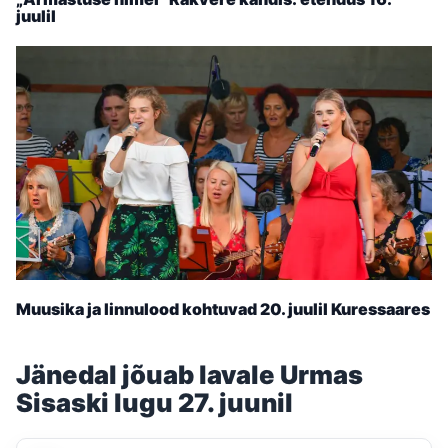
juulil
Muusika ja linnulood kohtuvad 20. juulil Kuressaares
Jänedal jõuab lavale Urmas
Sisaski lugu 27. juunil