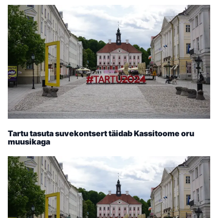
Tartu tasuta suvekontsert täidab Kassitoome oru
muusikaga