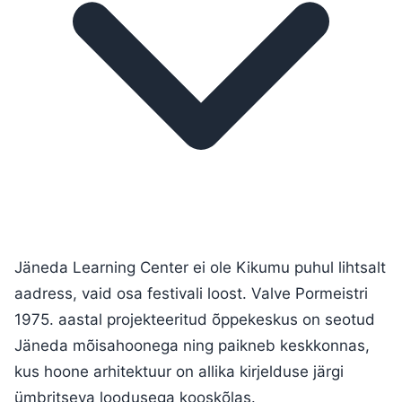
Jäneda Learning Center ei ole Kikumu puhul lihtsalt
aadress, vaid osa festivali loost. Valve Pormeistri
1975. aastal projekteeritud õppekeskus on seotud
Jäneda mõisahoonega ning paikneb keskkonnas,
kus hoone arhitektuur on allika kirjelduse järgi
ümbritseva loodusega kooskõlas.