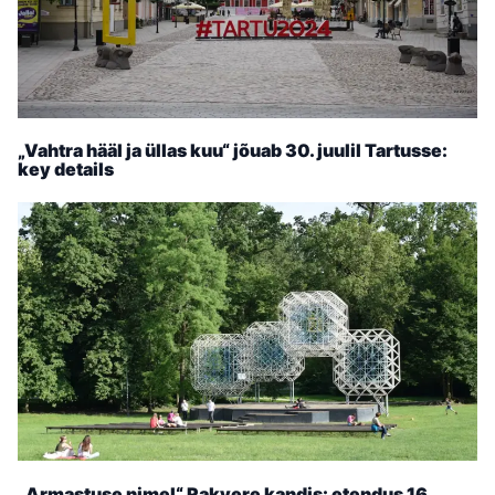
„Vahtra hääl ja üllas kuu“ jõuab 30. juulil Tartusse:
key details
„Armastuse nimel“ Rakvere kandis: etendus 16.