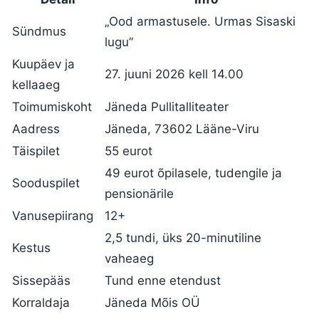
„Ood armastusele. Urmas Sisaski
Sündmus
lugu”
Kuupäev ja
27. juuni 2026 kell 14.00
kellaaeg
Toimumiskoht
Jäneda Pullitalliteater
Aadress
Jäneda, 73602 Lääne-Viru
Täispilet
55 eurot
49 eurot õpilasele, tudengile ja
Sooduspilet
pensionärile
Vanusepiirang
12+
2,5 tundi, üks 20-minutiline
Kestus
vaheaeg
Sissepääs
Tund enne etendust
Korraldaja
Jäneda Mõis OÜ