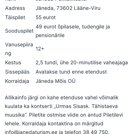
Aadress
Jäneda, 73602 Lääne-Viru
Täispilet
55 eurot
49 eurot õpilasele, tudengile ja
Sooduspilet
pensionärile
Vanusepiira
12+
ng
Kestus
2,5 tundi, ühe 20-minutilise vaheajaga
Sissepääs
Avatakse tund enne etendust
Korraldaja
Jäneda Mõis OÜ
Allikainfo järgi on kahe etenduse vahel võimalik
kuulata ka kontserti „Urmas Sisask. Tähistaeva
muusika”. Piletite ostmise viide on antud Piletilevi
lehele. Korraldaja kontaktina on märgitud
info@janedaturism.ee
ja telefon 38 49 750.