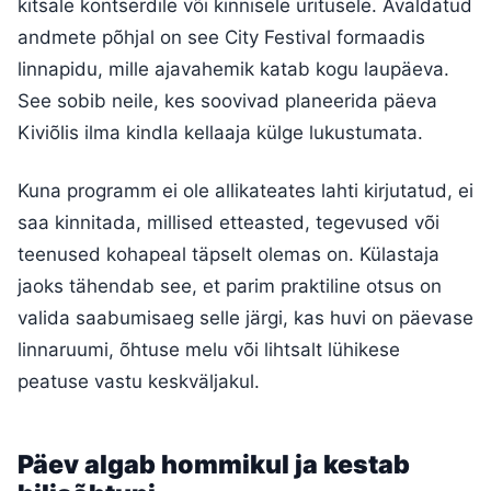
kitsale kontserdile või kinnisele üritusele. Avaldatud
andmete põhjal on see City Festival formaadis
linnapidu, mille ajavahemik katab kogu laupäeva.
See sobib neile, kes soovivad planeerida päeva
Kiviõlis ilma kindla kellaaja külge lukustumata.
Kuna programm ei ole allikateates lahti kirjutatud, ei
saa kinnitada, millised etteasted, tegevused või
teenused kohapeal täpselt olemas on. Külastaja
jaoks tähendab see, et parim praktiline otsus on
valida saabumisaeg selle järgi, kas huvi on päevase
linnaruumi, õhtuse melu või lihtsalt lühikese
peatuse vastu keskväljakul.
Päev algab hommikul ja kestab