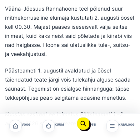
Vääna-Jõesuus Rannahoone teel põlenud suur
mitmekorruseline elumaja kustutati 2. augusti öösel
kell 00.30. Majast pääses iseseisvalt välja seitse
inimest, kuid kaks neist said põletada ja kiirabi viis
nad haiglasse. Hoone sai ulatuslikke tule-, suitsu-
ja veekahjustusi.
Päästeameti 1. augustil avaldatud ja öösel
täiendatud teate järgi võis tulekahju alguse saada
saunast. Tegemist on esialgse hinnanguga: täpse
tekkepõhjuse peab selgitama edasine menetlus.
Koostas ezstreet.ee toimetus Päästeameti 1.–2.
augusti 2026 sündmusteate põhjal.
VOOG
KUUM
OTSI
KATALOOG