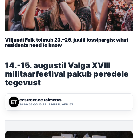
Viljandi Folk toimub 23.–26. juulil lossipargis: what
residents need to know
14.-15. augustil Valga XVIII
militaarfestival pakub peredele
tegevust
ezstreet.ee toimetus
2026-08-05 13:22
2 MIN LUGEMIST