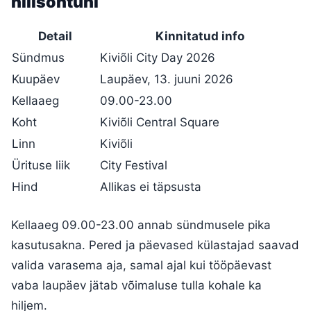
hilisõhtuni
Detail
Kinnitatud info
Sündmus
Kiviõli City Day 2026
Kuupäev
Laupäev, 13. juuni 2026
Kellaaeg
09.00-23.00
Koht
Kiviõli Central Square
Linn
Kiviõli
Ürituse liik
City Festival
Hind
Allikas ei täpsusta
Kellaaeg 09.00-23.00 annab sündmusele pika
kasutusakna. Pered ja päevased külastajad saavad
valida varasema aja, samal ajal kui tööpäevast
vaba laupäev jätab võimaluse tulla kohale ka
hiljem.