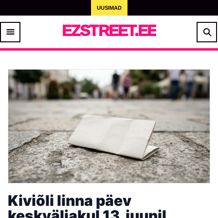
UUSIMAD
EZSTREET.EE
Kiviõli linna päev
keskväljakul 13. juunil