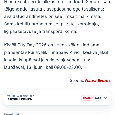
Hinna kohta ei ole allikas infot andnud. Seda ei saa
tõlgendada tasuta sissepääsuna ega tasulisena;
avaldatud andmetes on see lihtsalt märkimata.
Sama kehtib broneerimise, piletite, korraldaja,
ligipääsetavuse ja transpordi kohta.
Kiviõli City Day 2026 on seega kõige kindlamalt
planeeritav kui avalik linnapäev Kiviõli keskväljakul
kindlal kuupäeval ja selges ajavahemikus:
laupäeval, 13. juunil kell 09.00-23.00.
Source:
Narva Events
TAUST JA TEGEVUSED
TEATA
JAGA
ARTIKLI KOHTA
Kogukond