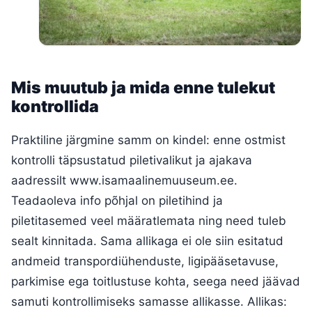
Mis muutub ja mida enne tulekut
kontrollida
Praktiline järgmine samm on kindel: enne ostmist
kontrolli täpsustatud piletivalikut ja ajakava
aadressilt www.isamaalinemuuseum.ee.
Teadaoleva info põhjal on piletihind ja
piletitasemed veel määratlemata ning need tuleb
sealt kinnitada. Sama allikaga ei ole siin esitatud
andmeid transpordiühenduste, ligipääsetavuse,
parkimise ega toitlustuse kohta, seega need jäävad
samuti kontrollimiseks samasse allikasse. Allikas: