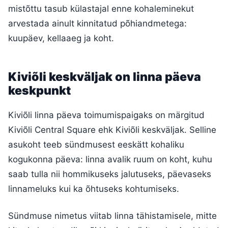
mistõttu tasub külastajal enne kohaleminekut
arvestada ainult kinnitatud põhiandmetega:
kuupäev, kellaaeg ja koht.
Kiviõli keskväljak on linna päeva
keskpunkt
Kiviõli linna päeva toimumispaigaks on märgitud
Kiviõli Central Square ehk Kiviõli keskväljak. Selline
asukoht teeb sündmusest eeskätt kohaliku
kogukonna päeva: linna avalik ruum on koht, kuhu
saab tulla nii hommikuseks jalutuseks, päevaseks
linnameluks kui ka õhtuseks kohtumiseks.
Sündmuse nimetus viitab linna tähistamisele, mitte