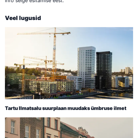
info selge esitamise eest.
Veel lugusid
Tartu Ilmatsalu suurplaan muudaks ümbruse ilmet