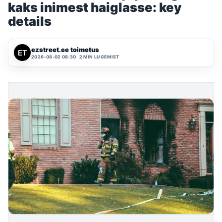
kaks inimest haiglasse: key
details
ezstreet.ee toimetus
2026-08-02 08:30
2 MIN LUGEMIST