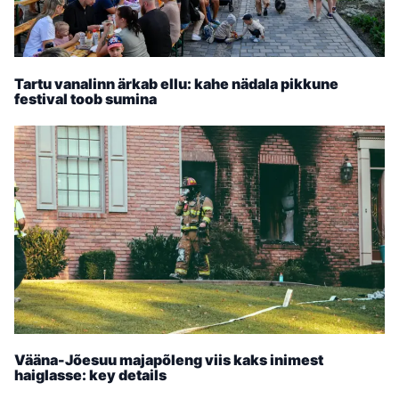
Tartu vanalinn ärkab ellu: kahe nädala pikkune
festival toob sumina
Vääna-Jõesuu majapõleng viis kaks inimest
haiglasse: key details