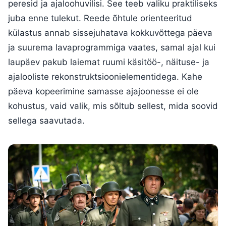
peresid ja ajaloohuvilisi. See teeb valiku praktiliseks
juba enne tulekut. Reede õhtule orienteeritud
külastus annab sissejuhatava kokkuvõttega päeva
ja suurema lavaprogrammiga vaates, samal ajal kui
laupäev pakub laiemat ruumi käsitöö-, näituse- ja
ajalooliste rekonstruktsioonielementidega. Kahe
päeva kopeerimine samasse ajajoonesse ei ole
kohustus, vaid valik, mis sõltub sellest, mida soovid
sellega saavutada.