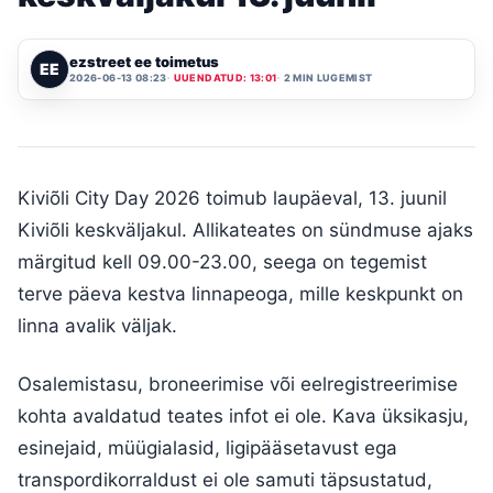
ezstreet ee toimetus
EE
2026-06-13 08:23
UUENDATUD: 13:01
2 MIN LUGEMIST
Kiviõli City Day 2026 toimub laupäeval, 13. juunil
Kiviõli keskväljakul. Allikateates on sündmuse ajaks
märgitud kell 09.00-23.00, seega on tegemist
terve päeva kestva linnapeoga, mille keskpunkt on
linna avalik väljak.
Osalemistasu, broneerimise või eelregistreerimise
kohta avaldatud teates infot ei ole. Kava üksikasju,
esinejaid, müügialasid, ligipääsetavust ega
transpordikorraldust ei ole samuti täpsustatud,