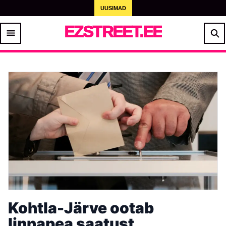
UUSIMAD
EZSTREET.EE
Kohtla-Järve ootab
linnapea saatust