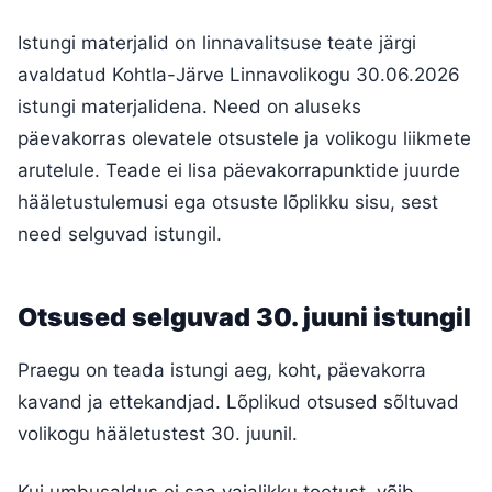
Istungi materjalid on linnavalitsuse teate järgi
avaldatud Kohtla-Järve Linnavolikogu 30.06.2026
istungi materjalidena. Need on aluseks
päevakorras olevatele otsustele ja volikogu liikmete
arutelule. Teade ei lisa päevakorrapunktide juurde
hääletustulemusi ega otsuste lõplikku sisu, sest
need selguvad istungil.
Otsused selguvad 30. juuni istungil
Praegu on teada istungi aeg, koht, päevakorra
kavand ja ettekandjad. Lõplikud otsused sõltuvad
volikogu hääletustest 30. juunil.
Kui umbusaldus ei saa vajalikku toetust, võib