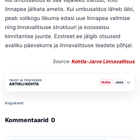
linnapea jätkata ametis. Kui umbusaldus läheb läbi,
peab volikogu liikuma edasi uue linnapea valimise
ning linnavalitsuse struktuuri ja koosseisu
kinnitamise juurde. Ezstreet.ee jälgib otsuseid
avaliku päevakorra ja linnavalitsuse teadete põhjal.
Source:
Kohtla-Jarve Linnavalitsus
TAUST JA TEGEVUSED
TEATA
JAGA
ARTIKLI KOHTA
Kogukond
Kommentaarid
0