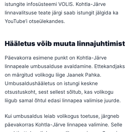
istungite infosüsteemi VOLIS. Kohtla-Järve
linnavalitsuse teate järgi saab istungit jälgida ka
YouTube’i otseülekandes.
Hääletus võib muuta linnajuhtimist
Päevakorra esimene punkt on Kohtla-Järve
linnapeale umbusalduse avaldamine. Ettekandjaks
on märgitud volikogu liige Jaanek Pahka.
Umbusaldushääletus on istungi keskne
otsustuskoht, sest sellest sõltub, kas volikogu
liigub samal õhtul edasi linnapea valimise juurde.
Kui umbusaldus leiab volikogus toetuse, järgneb
päevakorras Kohtla-Järve linnapea valimine. Selle