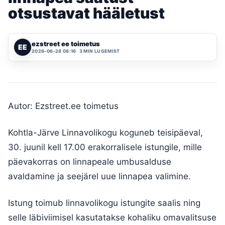
otsustavat hääletust
ezstreet ee toimetus
EE
2026-06-28 08:16
3 MIN LUGEMIST
Autor: Ezstreet.ee toimetus
Kohtla-Järve Linnavolikogu koguneb teisipäeval,
30. juunil kell 17.00 erakorralisele istungile, mille
päevakorras on linnapeale umbusalduse
avaldamine ja seejärel uue linnapea valimine.
Istung toimub linnavolikogu istungite saalis ning
selle läbiviimisel kasutatakse kohaliku omavalitsuse