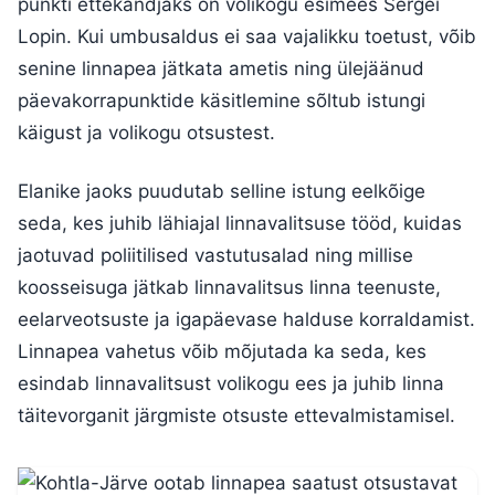
punkti ettekandjaks on volikogu esimees Sergei
Lopin. Kui umbusaldus ei saa vajalikku toetust, võib
senine linnapea jätkata ametis ning ülejäänud
päevakorrapunktide käsitlemine sõltub istungi
käigust ja volikogu otsustest.
Elanike jaoks puudutab selline istung eelkõige
seda, kes juhib lähiajal linnavalitsuse tööd, kuidas
jaotuvad poliitilised vastutusalad ning millise
koosseisuga jätkab linnavalitsus linna teenuste,
eelarveotsuste ja igapäevase halduse korraldamist.
Linnapea vahetus võib mõjutada ka seda, kes
esindab linnavalitsust volikogu ees ja juhib linna
täitevorganit järgmiste otsuste ettevalmistamisel.