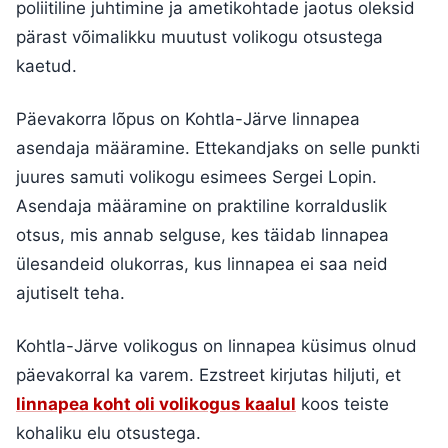
poliitiline juhtimine ja ametikohtade jaotus oleksid
pärast võimalikku muutust volikogu otsustega
kaetud.
Päevakorra lõpus on Kohtla-Järve linnapea
asendaja määramine. Ettekandjaks on selle punkti
juures samuti volikogu esimees Sergei Lopin.
Asendaja määramine on praktiline korralduslik
otsus, mis annab selguse, kes täidab linnapea
ülesandeid olukorras, kus linnapea ei saa neid
ajutiselt teha.
Kohtla-Järve volikogus on linnapea küsimus olnud
päevakorral ka varem. Ezstreet kirjutas hiljuti, et
linnapea koht oli volikogus kaalul
koos teiste
kohaliku elu otsustega.