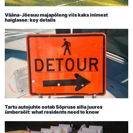
Vääna-Jõesuu majapõleng viis kaks inimest
haiglasse: key details
Tartu autojuhte ootab Sõpruse silla juures
ümbersõit: what residents need to know