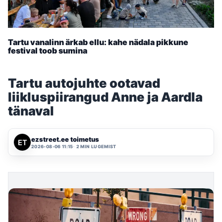
Tartu vanalinn ärkab ellu: kahe nädala pikkune
festival toob sumina
Tartu autojuhte ootavad
liikluspiirangud Anne ja Aardla
tänaval
ezstreet.ee toimetus
2026-08-06 11:15
2 MIN LUGEMIST