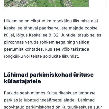
Liiklemine on piiratud ka rongkäigu liikumise ajal
Keskallee tänaval paarisarvuliste majade poolsel
küljel, lõigus Keskallee 8–32. Juhtidel tasub selles
piirkonnas varuda rohkem aega ning vältida
peatumist kohtades, kus see võib takistada
rongkäiku või teiste sõidukite liikumist.
Lähimad parkimiskohad ürituse
külastajatele
Parkida saab mitmes Kultuurikeskuse ümbruse
parklas ja lubatud teeäärsetel aladel. Lähimad
soovitatud parkimiskohad on Kultuurikeskuse suur