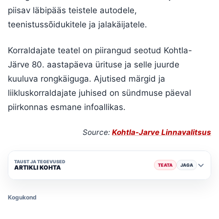
piisav läbipääs teistele autodele,
teenistussõidukitele ja jalakäijatele.
Korraldajate teatel on piirangud seotud Kohtla-
Järve 80. aastapäeva ürituse ja selle juurde
kuuluva rongkäiguga. Ajutised märgid ja
liikluskorraldajate juhised on sündmuse päeval
piirkonnas esmane infoallikas.
Source:
Kohtla-Jarve Linnavalitsus
TAUST JA TEGEVUSED
TEATA
JAGA
ARTIKLI KOHTA
Kogukond