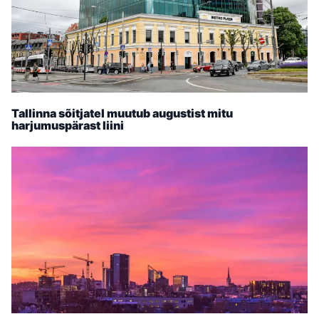
Tallinna sõitjatel muutub augustist mitu
harjumuspärast liini