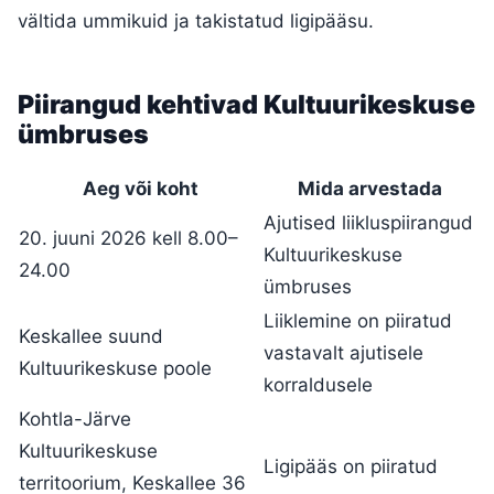
vältida ummikuid ja takistatud ligipääsu.
Piirangud kehtivad Kultuurikeskuse
ümbruses
Aeg või koht
Mida arvestada
Ajutised liikluspiirangud
20. juuni 2026 kell 8.00–
Kultuurikeskuse
24.00
ümbruses
Liiklemine on piiratud
Keskallee suund
vastavalt ajutisele
Kultuurikeskuse poole
korraldusele
Kohtla-Järve
Kultuurikeskuse
Ligipääs on piiratud
territoorium, Keskallee 36