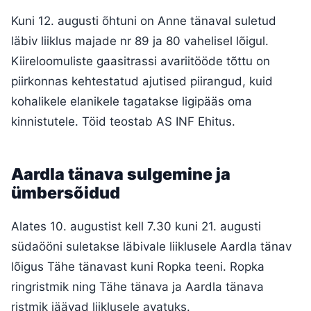
Kuni 12. augusti õhtuni on Anne tänaval suletud
läbiv liiklus majade nr 89 ja 80 vahelisel lõigul.
Kiireloomuliste gaasitrassi avariitööde tõttu on
piirkonnas kehtestatud ajutised piirangud, kuid
kohalikele elanikele tagatakse ligipääs oma
kinnistutele. Töid teostab AS INF Ehitus.
Aardla tänava sulgemine ja
ümbersõidud
Alates 10. augustist kell 7.30 kuni 21. augusti
südaööni suletakse läbivale liiklusele Aardla tänav
lõigus Tähe tänavast kuni Ropka teeni. Ropka
ringristmik ning Tähe tänava ja Aardla tänava
ristmik jäävad liiklusele avatuks.