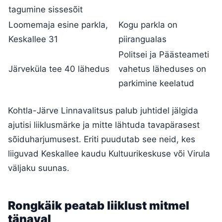
tagumine sissesõit
Loomemaja esine parkla,
Kogu parkla on
Keskallee 31
piirangualas
Politsei ja Päästeameti
Järveküla tee 40 lähedus
vahetus läheduses on
parkimine keelatud
Kohtla-Järve Linnavalitsus palub juhtidel jälgida
ajutisi liiklusmärke ja mitte lähtuda tavapärasest
sõiduharjumusest. Eriti puudutab see neid, kes
liiguvad Keskallee kaudu Kultuurikeskuse või Virula
väljaku suunas.
Rongkäik peatab liiklust mitmel
tänaval