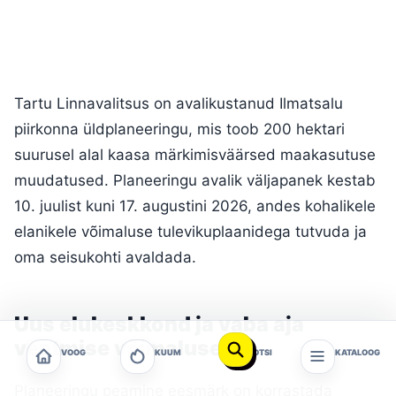
Tartu Linnavalitsus on avalikustanud Ilmatsalu
piirkonna üldplaneeringu, mis toob 200 hektari
suurusel alal kaasa märkimisväärsed maakasutuse
muudatused. Planeeringu avalik väljapanek kestab
10. juulist kuni 17. augustini 2026, andes kohalikele
elanikele võimaluse tulevikuplaanidega tutvuda ja
oma seisukohti avaldada.
Uus elukeskkond ja vaba aja
veetmise võimalused
VOOG
KUUM
OTSI
KATALOOG
Planeeringu peamine eesmärk on korrastada