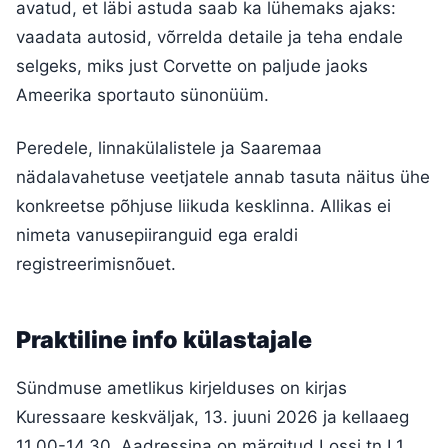
avatud, et läbi astuda saab ka lühemaks ajaks:
vaadata autosid, võrrelda detaile ja teha endale
selgeks, miks just Corvette on paljude jaoks
Ameerika sportauto sünonüüm.
Peredele, linnakülalistele ja Saaremaa
nädalavahetuse veetjatele annab tasuta näitus ühe
konkreetse põhjuse liikuda kesklinna. Allikas ei
nimeta vanusepiiranguid ega eraldi
registreerimisnõuet.
Praktiline info külastajale
Sündmuse ametlikus kirjelduses on kirjas
Kuressaare keskväljak, 13. juuni 2026 ja kellaaeg
11.00-14.30. Aadressina on märgitud Lossi tn L1,