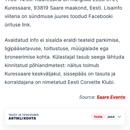
Kuressaare, 93819 Saare maakond, Eesti. Lisainfo
viitena on sündmuse juures toodud Facebooki
ürituse link.
Avaldatud info ei sisalda eraldi teateid parkimise,
ligipääsetavuse, toitlustuse, müügialade ega
broneerimise kohta. Külastajal tasub seega lähtuda
kinnitatud põhiandmetest: näitus toimub
Kuressaare keskväljakul, sissepääs on tasuta ja
korraldajana on nimetatud Eesti Corvette Klubi.
Source:
Saare Events
TAUST JA TEGEVUSED
TEATA
JAGA
ARTIKLI KOHTA