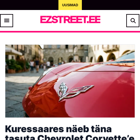
UUSIMAD
EZSTREET.EE
Kuressaares näeb täna
tasuta Chevrolet Corvette’e