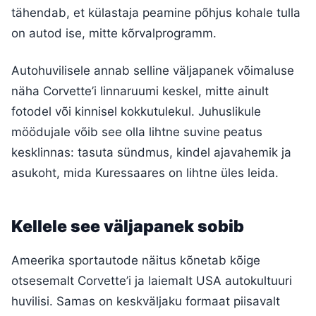
tähendab, et külastaja peamine põhjus kohale tulla
on autod ise, mitte kõrvalprogramm.
Autohuvilisele annab selline väljapanek võimaluse
näha Corvette’i linnaruumi keskel, mitte ainult
fotodel või kinnisel kokkutulekul. Juhuslikule
möödujale võib see olla lihtne suvine peatus
kesklinnas: tasuta sündmus, kindel ajavahemik ja
asukoht, mida Kuressaares on lihtne üles leida.
Kellele see väljapanek sobib
Ameerika sportautode näitus kõnetab kõige
otsesemalt Corvette’i ja laiemalt USA autokultuuri
huvilisi. Samas on keskväljaku formaat piisavalt