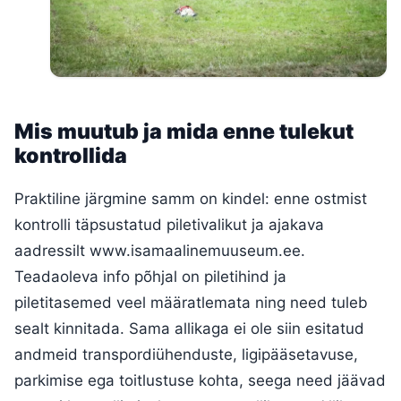
Mis muutub ja mida enne tulekut
kontrollida
Praktiline järgmine samm on kindel: enne ostmist
kontrolli täpsustatud piletivalikut ja ajakava
aadressilt www.isamaalinemuuseum.ee.
Teadaoleva info põhjal on piletihind ja
piletitasemed veel määratlemata ning need tuleb
sealt kinnitada. Sama allikaga ei ole siin esitatud
andmeid transpordiühenduste, ligipääsetavuse,
parkimise ega toitlustuse kohta, seega need jäävad