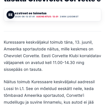
ezstreet ee toimetus
EE
2026-06-13 07:41
UUENDATUD: 13:01
3 MIN LUGEMIST
Kuressaare keskväljakul toimub täna, 13. juunil,
Ameerika sportautode näitus, mille keskmes on
Chevrolet Corvette. Eesti Corvette Klubi korraldatav
väljapanek on avatud kell 11.00-14.30 ning
sissepääs on tasuta.
Näitus toimub Kuressaare keskväljakul aadressil
Lossi tn L1. See on mõeldud eeskätt neile, keda
tõmbavad Ameerika sportautod, Corvette’i
mudelilugu ja suvine linnamelu, kus autod ei jää