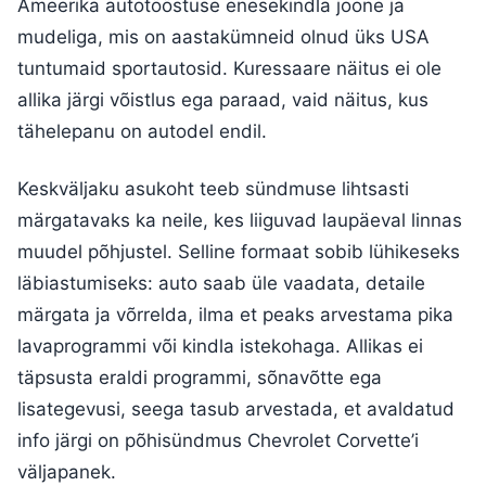
Ameerika autotööstuse enesekindla joone ja
mudeliga, mis on aastakümneid olnud üks USA
tuntumaid sportautosid. Kuressaare näitus ei ole
allika järgi võistlus ega paraad, vaid näitus, kus
tähelepanu on autodel endil.
Keskväljaku asukoht teeb sündmuse lihtsasti
märgatavaks ka neile, kes liiguvad laupäeval linnas
muudel põhjustel. Selline formaat sobib lühikeseks
läbiastumiseks: auto saab üle vaadata, detaile
märgata ja võrrelda, ilma et peaks arvestama pika
lavaprogrammi või kindla istekohaga. Allikas ei
täpsusta eraldi programmi, sõnavõtte ega
lisategevusi, seega tasub arvestada, et avaldatud
info järgi on põhisündmus Chevrolet Corvette’i
väljapanek.