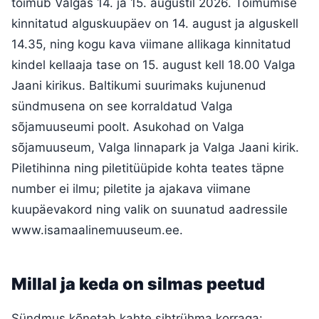
toimub Valgas 14. ja 15. augustil 2026. Toimumise
kinnitatud alguskuupäev on 14. august ja alguskell
14.35, ning kogu kava viimane allikaga kinnitatud
kindel kellaaja tase on 15. august kell 18.00 Valga
Jaani kirikus. Baltikumi suurimaks kujunenud
sündmusena on see korraldatud Valga
sõjamuuseumi poolt. Asukohad on Valga
sõjamuuseum, Valga linnapark ja Valga Jaani kirik.
Piletihinna ning piletitüüpide kohta teates täpne
number ei ilmu; piletite ja ajakava viimane
kuupäevakord ning valik on suunatud aadressile
www.isamaalinemuuseum.ee.
Millal ja keda on silmas peetud
Sündmus kõnetab kahte sihtrühma korraga: