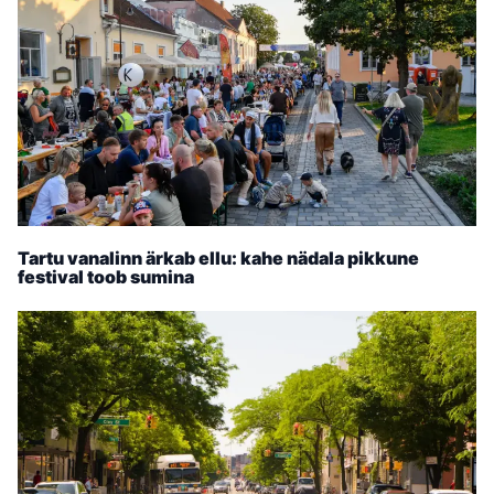
Tartu vanalinn ärkab ellu: kahe nädala pikkune
festival toob sumina