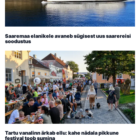
Saaremaa elanikele avaneb sügisest uus saarereisi
soodustus
Tartu vanalinn ärkab ellu: kahe nädala pikkune
festival toob sumina