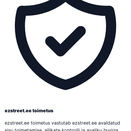
ezstreet.ee toimetus
ezstreet.ee toimetus vastutab ezstreet.ee avaldatud
sisu toimetamise, allikate kontrolli ja avaliku huviga