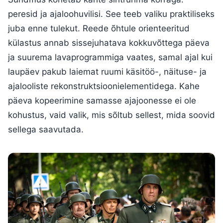
peresid ja ajaloohuvilisi. See teeb valiku praktiliseks
juba enne tulekut. Reede õhtule orienteeritud
külastus annab sissejuhatava kokkuvõttega päeva
ja suurema lavaprogrammiga vaates, samal ajal kui
laupäev pakub laiemat ruumi käsitöö-, näituse- ja
ajalooliste rekonstruktsioonielementidega. Kahe
päeva kopeerimine samasse ajajoonesse ei ole
kohustus, vaid valik, mis sõltub sellest, mida soovid
sellega saavutada.