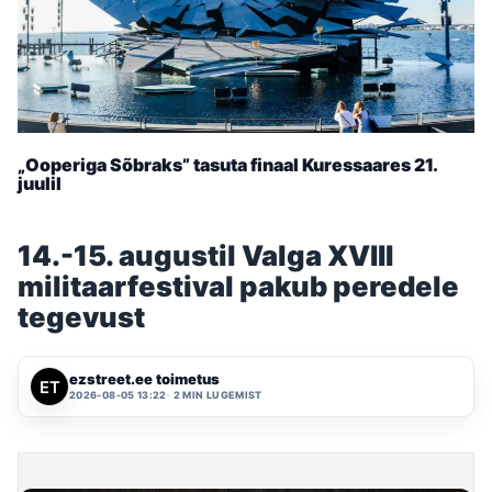
„Ooperiga Sõbraks” tasuta finaal Kuressaares 21.
juulil
14.-15. augustil Valga XVIII
militaarfestival pakub peredele
tegevust
ezstreet.ee toimetus
2026-08-05 13:22
2 MIN LUGEMIST