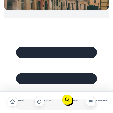
VOOG
KUUM
OTSI
KATALOOG