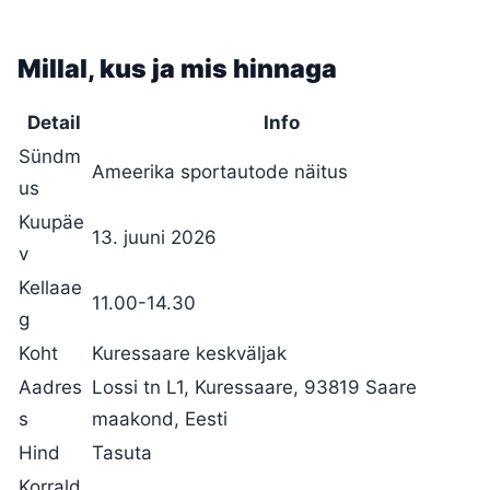
Millal, kus ja mis hinnaga
Detail
Info
Sündm
Ameerika sportautode näitus
us
Kuupäe
13. juuni 2026
v
Kellaae
11.00-14.30
g
Koht
Kuressaare keskväljak
Aadres
Lossi tn L1, Kuressaare, 93819 Saare
s
maakond, Eesti
Hind
Tasuta
Korrald