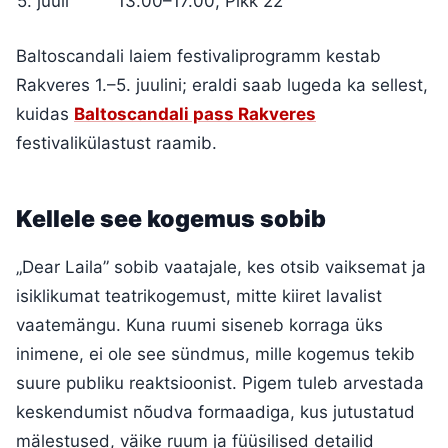
5. juuli
13.00–17.00, Pikk 22
Baltoscandali laiem festivaliprogramm kestab
Rakveres 1.–5. juulini; eraldi saab lugeda ka sellest,
kuidas
Baltoscandali pass Rakveres
festivalikülastust raamib.
Kellele see kogemus sobib
„Dear Laila” sobib vaatajale, kes otsib vaiksemat ja
isiklikumat teatrikogemust, mitte kiiret lavalist
vaatemängu. Kuna ruumi siseneb korraga üks
inimene, ei ole see sündmus, mille kogemus tekib
suure publiku reaktsioonist. Pigem tuleb arvestada
keskendumist nõudva formaadiga, kus jutustatud
mälestused, väike ruum ja füüsilised detailid