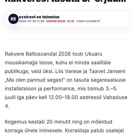
ezstreet ee toimetus
EE
2026-07-03 11:06
UUENDATUD: 13:01
3 MIN LUGEMIST
Rakvere Baltoscandal 2026 toob Ukuaru
muusikamajja teose, kuhu ei minda saalitäie
publikuga, vaid üksi. Liis Varese ja Taavet Janseni
„Ma olen pannud segast” on tasuta segareaalsuse
installatsioon ja performance, mis toimub 3.–5.
juulil iga päev kell 12.00–18.00 aadressil Vabaduse
4.
Kogemus kestab 20 minutit ning on mõeldud
korraga ühele inimesele. Korraldaja palub osalejal