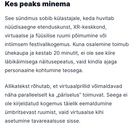
Kes peaks minema
See sündmus sobib külastajale, keda huvitab
nüüdisaegne etenduskunst, XR-keskkond,
virtuaalse ja füüsilise ruumi põimumine või
intiimsem festivalikogemus. Kuna osalemine toimub
ühekaupa ja kestab 20 minutit, ei ole see kiire
läbikäimisega näitusepeatus, vaid kindla ajaga
personaalne kohtumine teosega.
Allikatekst rõhutab, et virtuaalprillid võimaldavad
näha paralleelselt ka „päriselus” toimuvat. Seega ei
ole kirjeldatud kogemus täielik eemaldumine
ümbritsevast ruumist, vaid virtuaalse kihi
asetumine tavareaalsuse sisse.