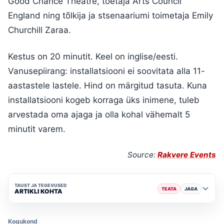
Good Chance Theatre, toetaja Arts Council
England ning tõlkija ja stsenaariumi toimetaja Emily
Churchill Zaraa.
Kestus on 20 minutit. Keel on inglise/eesti.
Vanusepiirang: installatsiooni ei soovitata alla 11-
aastastele lastele. Hind on märgitud tasuta. Kuna
installatsiooni kogeb korraga üks inimene, tuleb
arvestada oma ajaga ja olla kohal vähemalt 5
minutit varem.
Source:
Rakvere Events
TAUST JA TEGEVUSED
TEATA
JAGA
ARTIKLI KOHTA
Kogukond