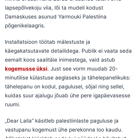
lapsepõlvekoju viia, lõi ta mudeli kodust
Damaskuses asunud Yarmouki Palestiina
põgenikelaagris.
Installatsioon töötab mälestuste ja
käegakatsutavate detailidega. Publik ei vaata seda
eemalt koos saalitäie inimestega, vaid astub
kogemusse üksi
. Just see vorm muudab 20-
minutilise külastuse aeglaseks ja tähelepanelikuks:
tähelepanu on kodul, pagulusel, sõjal ning sellel,
kuidas suur ajalugu jõuab ühe pere igapäevasesse
ruumi.
„Dear Laila” käsitleb palestiinlaste paguluse ja
vastupanu kogemust ühe perekonna loo kaudu.