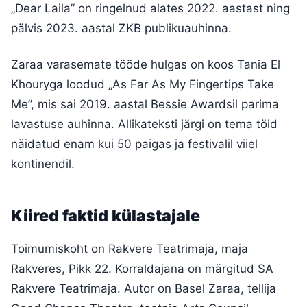
„Dear Laila” on ringelnud alates 2022. aastast ning
pälvis 2023. aastal ZKB publikuauhinna.
Zaraa varasemate tööde hulgas on koos Tania El
Khouryga loodud „As Far As My Fingertips Take
Me”, mis sai 2019. aastal Bessie Awardsil parima
lavastuse auhinna. Allikateksti järgi on tema töid
näidatud enam kui 50 paigas ja festivalil viiel
kontinendil.
Kiired faktid külastajale
Toimumiskoht on Rakvere Teatrimaja, maja
Rakveres, Pikk 22. Korraldajana on märgitud SA
Rakvere Teatrimaja. Autor on Basel Zaraa, tellija