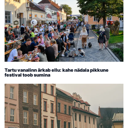
Tartu vanalinn ärkab ellu: kahe nädala pikkune
festival toob sumina