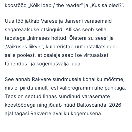
koostööd „Kõik loeb / the reader” ja „Kus sa oled?”.
Uus töö jätkab Varese ja Janseni varasemaid
segareaalsuse otsinguid. Allikas seob selle
teostega „Inimeses hoitud: Õietera su sees” ja
„Vaikuses liikvel”, kuid eristab uut installatsiooni
selle poolest, et osaleja saab ise virtuaalset
tähendus- ja kogemusvälja luua.
See annab Rakvere sündmusele kohaliku mõõtme,
mis ei piirdu ainult festivaliprogrammi ühe punktiga.
Teos on seotud linnas sündinud varasemate
koostöödega ning jõuab nüüd Baltoscandal 2026
ajal tagasi Rakverre avaliku kogemusena.