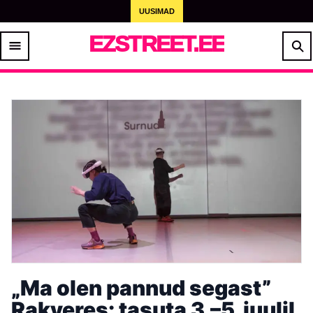
UUSIMAD
EZSTREET.EE
„Ma olen pannud segast”
Rakveres: tasuta 3.–5. juulil