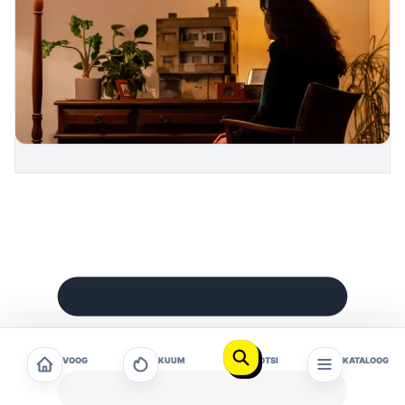
VOOG
KUUM
OTSI
KATALOOG