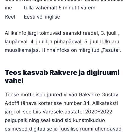
ine
tulla vähemalt 5 minutit varem
Keel
Eesti või inglise
Allikainfo järgi toimuvad seansid reedel, 3. juulil,
laupäeval, 4. juulil ja pühapäeval, 5. juulil Ukuaru
muusikamajas. Hinnainfoks on märgitud „Tasuta”.
Teos kasvab Rakvere ja digiruumi
vahel
Teose mõttelised juured viivad Rakverre Gustav
Adoffi tänava korterisse number 34. Allikateksti
järgi oli see Liis Varesele aastatel 2020–2022
pelgupaik ning seal sündisid kunstnikuduo
esimesed digitaalse ja füüsilise ruumi ühendavad