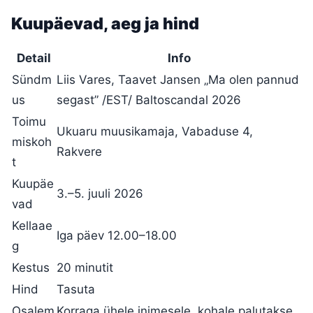
Kuupäevad, aeg ja hind
Detail
Info
Sündm
Liis Vares, Taavet Jansen „Ma olen pannud
us
segast” /EST/ Baltoscandal 2026
Toimu
Ukuaru muusikamaja, Vabaduse 4,
miskoh
Rakvere
t
Kuupäe
3.–5. juuli 2026
vad
Kellaae
Iga päev 12.00–18.00
g
Kestus
20 minutit
Hind
Tasuta
Osalem
Korraga ühele inimesele, kohale palutakse