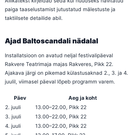
Allikatekst kirjeldab seda kui nüüdseks hävitatud
paiga taaselustamist jutustatud mälestuste ja
taktiilsete detailide abil.
Ajad Baltoscandali nädalal
Installatsioon on avatud neljal festivalipäeval
Rakvere Teatrimaja majas Rakveres, Pikk 22.
Ajakava järgi on pikemad külastusaknad 2., 3. ja 4.
juulil, viimasel päeval lõpeb programm varem.
Päev
Aeg ja koht
2. juuli
13.00–22.00, Pikk 22
3. juuli
13.00–22.00, Pikk 22
4. juuli
13.00–22.00, Pikk 22