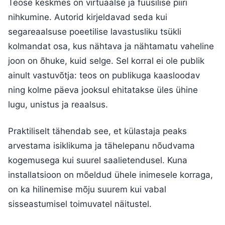
Teose keskmes on virtuaalse ja füüsilise piiri
nihkumine. Autorid kirjeldavad seda kui
segareaalsuse poeetilise lavastusliku tsükli
kolmandat osa, kus nähtava ja nähtamatu vaheline
joon on õhuke, kuid selge. Sel korral ei ole publik
ainult vastuvõtja: teos on publikuga kaasloodav
ning kolme päeva jooksul ehitatakse üles ühine
lugu, unistus ja reaalsus.
Praktiliselt tähendab see, et külastaja peaks
arvestama isiklikuma ja tähelepanu nõudvama
kogemusega kui suurel saalietendusel. Kuna
installatsioon on mõeldud ühele inimesele korraga,
on ka hilinemise mõju suurem kui vabal
sisseastumisel toimuvatel näitustel.