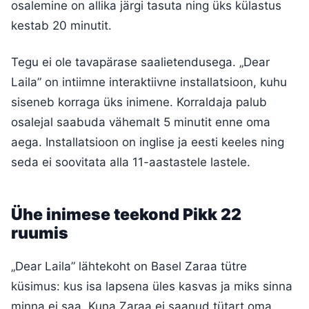
osalemine on allika järgi tasuta ning üks külastus
kestab 20 minutit.
Tegu ei ole tavapärase saalietendusega. „Dear
Laila” on intiimne interaktiivne installatsioon, kuhu
siseneb korraga üks inimene. Korraldaja palub
osalejal saabuda vähemalt 5 minutit enne oma
aega. Installatsioon on inglise ja eesti keeles ning
seda ei soovitata alla 11-aastastele lastele.
Ühe inimese teekond Pikk 22
ruumis
„Dear Laila” lähtekoht on Basel Zaraa tütre
küsimus: kus isa lapsena üles kasvas ja miks sinna
minna ei saa. Kuna Zaraa ei saanud tütart oma