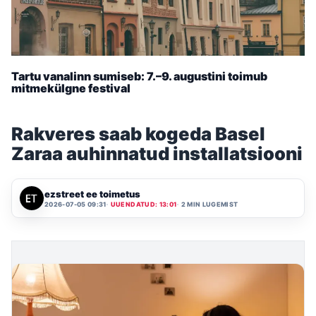
Tartu vanalinn sumiseb: 7.–9. augustini toimub
mitmekülgne festival
Rakveres saab kogeda Basel
Zaraa auhinnatud installatsiooni
ezstreet ee toimetus
2026-07-05 09:31
UUENDATUD: 13:01
2 MIN LUGEMIST