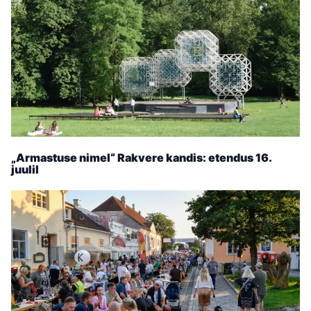
„Armastuse nimel“ Rakvere kandis: etendus 16.
juulil