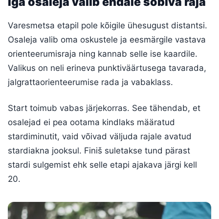
Iga osaleja valib endale sobiva raja
Varesmetsa etapil pole kõigile ühesugust distantsi.
Osaleja valib oma oskustele ja eesmärgile vastava
orienteerumisraja ning kannab selle ise kaardile.
Valikus on neli erineva punktiväärtusega tavarada,
jalgrattaorienteerumise rada ja vabaklass.
Start toimub vabas järjekorras. See tähendab, et
osalejad ei pea ootama kindlaks määratud
stardiminutit, vaid võivad väljuda rajale avatud
stardiakna jooksul. Finiš suletakse tund pärast
stardi sulgemist ehk selle etapi ajakava järgi kell
20.