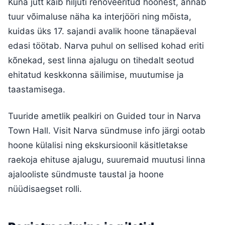
Kuna jutt käib hiljuti renoveeritud hoonest, annab
tuur võimaluse näha ka interjööri ning mõista,
kuidas üks 17. sajandi avalik hoone tänapäeval
edasi töötab. Narva puhul on sellised kohad eriti
kõnekad, sest linna ajalugu on tihedalt seotud
ehitatud keskkonna säilimise, muutumise ja
taastamisega.
Tuuride ametlik pealkiri on Guided tour in Narva
Town Hall. Visit Narva sündmuse info järgi ootab
hoone külalisi ning ekskursioonil käsitletakse
raekoja ehituse ajalugu, suuremaid muutusi linna
ajalooliste sündmuste taustal ja hoone
nüüdisaegset rolli.