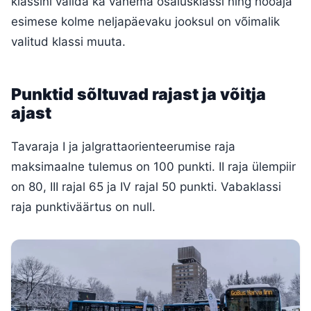
klassini valida ka vanema osalusklassi ning hooaja
esimese kolme neljapäevaku jooksul on võimalik
valitud klassi muuta.
Punktid sõltuvad rajast ja võitja
ajast
Tavaraja I ja jalgrattaorienteerumise raja
maksimaalne tulemus on 100 punkti. II raja ülempiir
on 80, III rajal 65 ja IV rajal 50 punkti. Vabaklassi
raja punktiväärtus on null.