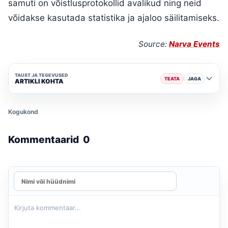
samuti on võistlusprotokollid avalikud ning neid
võidakse kasutada statistika ja ajaloo säilitamiseks.
Source:
Narva Events
TAUST JA TEGEVUSED
TEATA
JAGA
ARTIKLI KOHTA
Kogukond
Kommentaarid
0