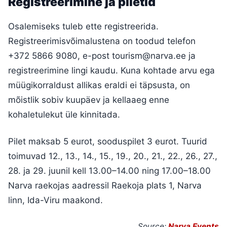
Registreerimine ja piletid
Osalemiseks tuleb ette registreerida.
Registreerimisvõimalustena on toodud telefon
+372 5866 9080, e-post
tourism@narva.ee
ja
registreerimine lingi kaudu. Kuna kohtade arvu ega
müügikorraldust allikas eraldi ei täpsusta, on
mõistlik sobiv kuupäev ja kellaaeg enne
kohaletulekut üle kinnitada.
Pilet maksab 5 eurot, sooduspilet 3 eurot. Tuurid
toimuvad 12., 13., 14., 15., 19., 20., 21., 22., 26., 27.,
28. ja 29. juunil kell 13.00–14.00 ning 17.00–18.00
Narva raekojas aadressil Raekoja plats 1, Narva
linn, Ida-Viru maakond.
Source:
Narva Events