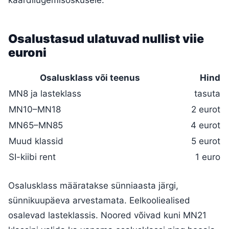
kaardilugemisoskusele.
Osalustasud ulatuvad nullist viie
euroni
Osalusklass või teenus
Hind
MN8 ja lasteklass
tasuta
MN10–MN18
2 eurot
MN65–MN85
4 eurot
Muud klassid
5 eurot
SI-kiibi rent
1 euro
Osalusklass määratakse sünniaasta järgi,
sünnikuupäeva arvestamata. Eelkooliealised
osalevad lasteklassis. Noored võivad kuni MN21