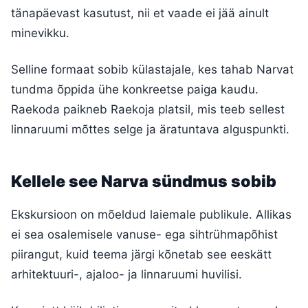
tänapäevast kasutust, nii et vaade ei jää ainult
minevikku.
Selline formaat sobib külastajale, kes tahab Narvat
tundma õppida ühe konkreetse paiga kaudu.
Raekoda paikneb Raekoja platsil, mis teeb sellest
linnaruumi mõttes selge ja äratuntava alguspunkti.
Kellele see Narva sündmus sobib
Ekskursioon on mõeldud laiemale publikule. Allikas
ei sea osalemisele vanuse- ega sihtrühmapõhist
piirangut, kuid teema järgi kõnetab see eeskätt
arhitektuuri-, ajaloo- ja linnaruumi huvilisi.