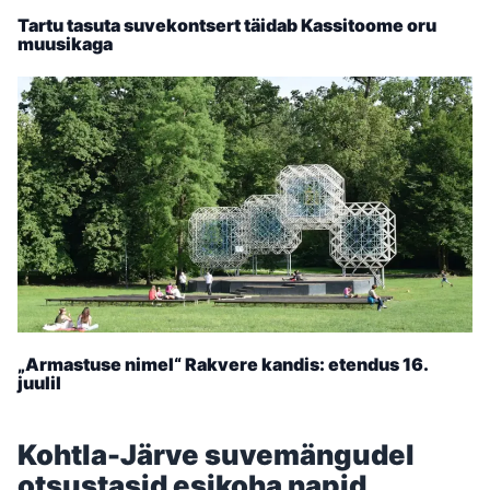
Tartu tasuta suvekontsert täidab Kassitoome oru
muusikaga
„Armastuse nimel“ Rakvere kandis: etendus 16.
juulil
Kohtla-Järve suvemängudel
otsustasid esikoha napid