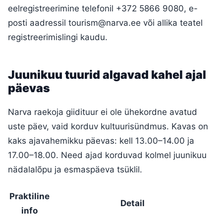
eelregistreerimine telefonil +372 5866 9080, e-
posti aadressil
tourism@narva.ee
või allika teatel
registreerimislingi kaudu.
Juunikuu tuurid algavad kahel ajal
päevas
Narva raekoja giidituur ei ole ühekordne avatud
uste päev, vaid korduv kultuurisündmus. Kavas on
kaks ajavahemikku päevas: kell 13.00–14.00 ja
17.00–18.00. Need ajad korduvad kolmel juunikuu
nädalalõpu ja esmaspäeva tsüklil.
Praktiline
Detail
info