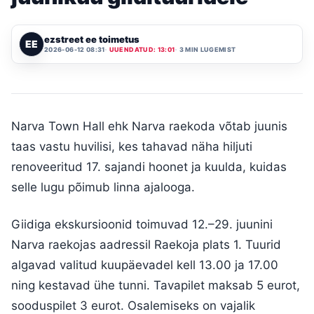
ezstreet ee toimetus
EE
2026-06-12 08:31
UUENDATUD: 13:01
3 MIN LUGEMIST
Narva Town Hall ehk Narva raekoda võtab juunis
taas vastu huvilisi, kes tahavad näha hiljuti
renoveeritud 17. sajandi hoonet ja kuulda, kuidas
selle lugu põimub linna ajalooga.
Giidiga ekskursioonid toimuvad 12.–29. juunini
Narva raekojas aadressil Raekoja plats 1. Tuurid
algavad valitud kuupäevadel kell 13.00 ja 17.00
ning kestavad ühe tunni. Tavapilet maksab 5 eurot,
sooduspilet 3 eurot. Osalemiseks on vajalik