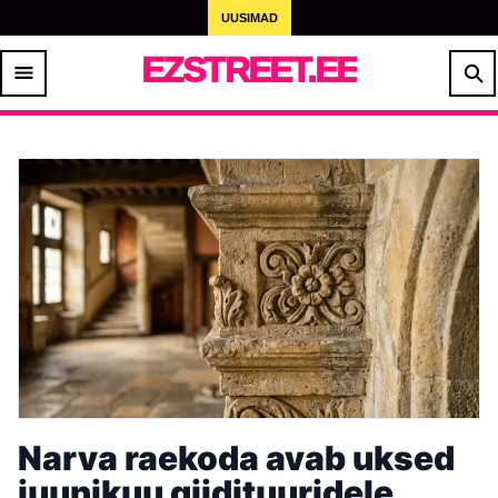
UUSIMAD
EZSTREET.EE
Narva raekoda avab uksed
juunikuu giidituuridele