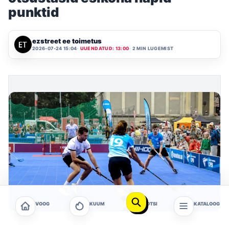
punktid
ezstreet ee toimetus
2026-07-24 15:04
UUENDATUD: 13:00
2 MIN LUGEMIST
VOOG
KUUM
OTSI
KATALOOG