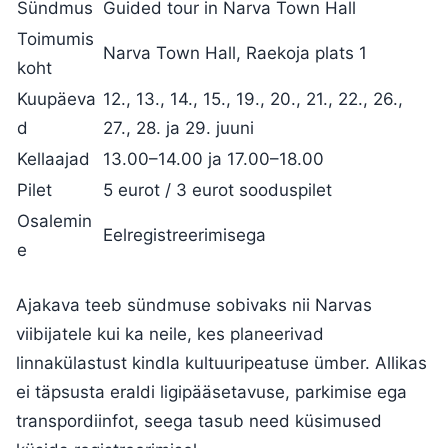
Sündmus
Guided tour in Narva Town Hall
Toimumis
Narva Town Hall, Raekoja plats 1
koht
Kuupäeva
12., 13., 14., 15., 19., 20., 21., 22., 26.,
d
27., 28. ja 29. juuni
Kellaajad
13.00–14.00 ja 17.00–18.00
Pilet
5 eurot / 3 eurot sooduspilet
Osalemin
Eelregistreerimisega
e
Ajakava teeb sündmuse sobivaks nii Narvas
viibijatele kui ka neile, kes planeerivad
linnakülastust kindla kultuuripeatuse ümber. Allikas
ei täpsusta eraldi ligipääsetavuse, parkimise ega
transpordiinfot, seega tasub need küsimused