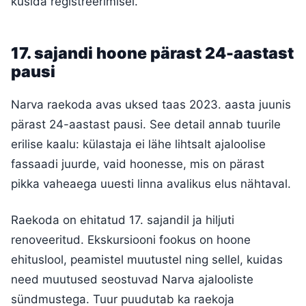
küsida registreerimisel.
17. sajandi hoone pärast 24-aastast
pausi
Narva raekoda avas uksed taas 2023. aasta juunis
pärast 24-aastast pausi. See detail annab tuurile
erilise kaalu: külastaja ei lähe lihtsalt ajaloolise
fassaadi juurde, vaid hoonesse, mis on pärast
pikka vaheaega uuesti linna avalikus elus nähtaval.
Raekoda on ehitatud 17. sajandil ja hiljuti
renoveeritud. Ekskursiooni fookus on hoone
ehituslool, peamistel muutustel ning sellel, kuidas
need muutused seostuvad Narva ajalooliste
sündmustega. Tuur puudutab ka raekoja