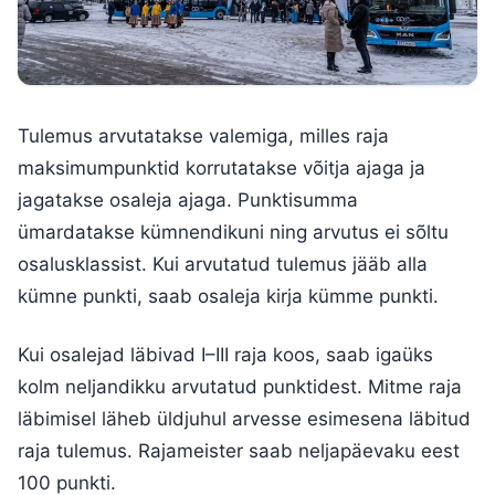
Tulemus arvutatakse valemiga, milles raja
maksimumpunktid korrutatakse võitja ajaga ja
jagatakse osaleja ajaga. Punktisumma
ümardatakse kümnendikuni ning arvutus ei sõltu
osalusklassist. Kui arvutatud tulemus jääb alla
kümne punkti, saab osaleja kirja kümme punkti.
Kui osalejad läbivad I–III raja koos, saab igaüks
kolm neljandikku arvutatud punktidest. Mitme raja
läbimisel läheb üldjuhul arvesse esimesena läbitud
raja tulemus. Rajameister saab neljapäevaku eest
100 punkti.