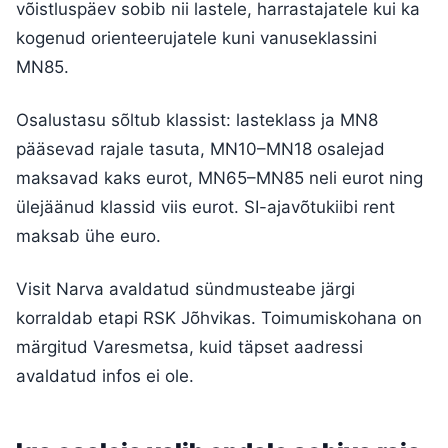
võistluspäev sobib nii lastele, harrastajatele kui ka
kogenud orienteerujatele kuni vanuseklassini
MN85.
Osalustasu sõltub klassist: lasteklass ja MN8
pääsevad rajale tasuta, MN10–MN18 osalejad
maksavad kaks eurot, MN65–MN85 neli eurot ning
ülejäänud klassid viis eurot. SI-ajavõtukiibi rent
maksab ühe euro.
Visit Narva avaldatud sündmusteabe järgi
korraldab etapi RSK Jõhvikas. Toimumiskohana on
märgitud Varesmetsa, kuid täpset aadressi
avaldatud infos ei ole.