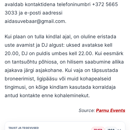
avaldab kontaktidena telefoninumbri +372 5665
3033 ja e-posti aadressi
aidasuvebaar@gmail.com.
Kui plaan on tulla kindlal ajal, on oluline eristada
uste avamist ja DJ algust: uksed avatakse kell
20.00, DJ on puldis umbes kell 22.00. Kui eesmärk
on tantsuõhtu põhiosa, on hilisem saabumine allika
ajakava järgi asjakohane. Kui vaja on täpsustada
broneerimist, ligipääsu või muid kohapealseid
tingimusi, on kõige kindlam kasutada korraldaja
antud kontakte enne kohaleminekut.
Source:
Parnu Events
TAUST JA TEGEVUSED
TEATA
JAGA