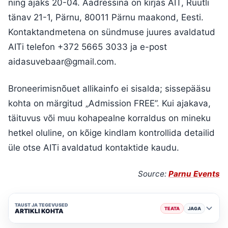
ning ajaks 20-04. Aadressina on kirjas AIT, Rüütli
tänav 21-1, Pärnu, 80011 Pärnu maakond, Eesti.
Kontaktandmetena on sündmuse juures avaldatud
AITi telefon +372 5665 3033 ja e-post
aidasuvebaar@gmail.com
.
Broneerimisnõuet allikainfo ei sisalda; sissepääsu
kohta on märgitud „Admission FREE”. Kui ajakava,
täituvus või muu kohapealne korraldus on mineku
hetkel oluline, on kõige kindlam kontrollida detailid
üle otse AITi avaldatud kontaktide kaudu.
Source:
Parnu Events
TAUST JA TEGEVUSED
TEATA
JAGA
ARTIKLI KOHTA