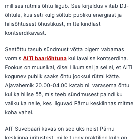
millises rütmis õhtu liigub. See kirjeldus viitab DJ-
õhtule, kus seti kulg sõltub publiku energiast ja
hilisõhtusest õhustikust, mitte kindlast
kontserdikavast.
Seetõttu tasub sündmust võtta pigem vabamas
vormis
AITi baariõhtuna
kui lavalise kontserdina.
Fookus on muusikal, öisel liikumisel ja sellel, et AITi
kogunev publik saaks õhtu jooksul rütmi kätte.
Ajavahemik 20.00-04.00 katab nii varasema õhtu
kui ka hilise öö, mis teeb sündmusest paindliku
valiku ka neile, kes liiguvad Pärnu kesklinnas mitme
koha vahel.
AIT Suvebaari kavas on see üks neist Pärnu
kesklinna üritustest, mille tugev praktiline külg on