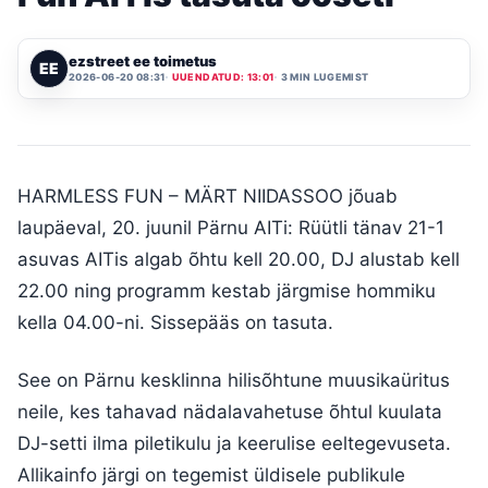
ezstreet ee toimetus
EE
2026-06-20 08:31
UUENDATUD: 13:01
3 MIN LUGEMIST
HARMLESS FUN – MÄRT NIIDASSOO jõuab
laupäeval, 20. juunil Pärnu AITi: Rüütli tänav 21-1
asuvas AITis algab õhtu kell 20.00, DJ alustab kell
22.00 ning programm kestab järgmise hommiku
kella 04.00-ni. Sissepääs on tasuta.
See on Pärnu kesklinna hilisõhtune muusikaüritus
neile, kes tahavad nädalavahetuse õhtul kuulata
DJ-setti ilma piletikulu ja keerulise eeltegevuseta.
Allikainfo järgi on tegemist üldisele publikule