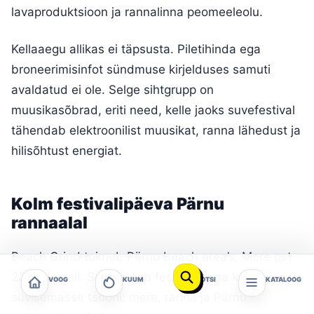
lavaproduktsioon ja rannalinna peomeeleolu.
Kellaaegu allikas ei täpsusta. Piletihinda ega
broneerimisinfot sündmuse kirjelduses samuti
avaldatud ei ole. Selge sihtgrupp on
muusikasõbrad, eriti need, kelle jaoks suvefestival
tähendab elektroonilist muusikat, ranna lähedust ja
hilisõhtust energiat.
Kolm festivalipäeva Pärnu
rannaalal
Beach Grind toimub Pärnu beach area’s, Mere pst
22 aadressil. See asetab festivali linna kõige
VOOG
KUUM
OTSI
KATALOOG
suvisemasse tsooni: mere, ranna ja Pärnu