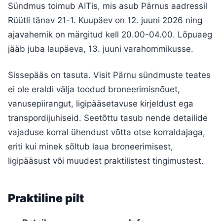
Sündmus toimub AITis, mis asub Pärnus aadressil
Rüütli tänav 21-1. Kuupäev on 12. juuni 2026 ning
ajavahemik on märgitud kell 20.00-04.00. Lõpuaeg
jääb juba laupäeva, 13. juuni varahommikusse.
Sissepääs on tasuta. Visit Pärnu sündmuste teates
ei ole eraldi välja toodud broneerimisnõuet,
vanusepiirangut, ligipääsetavuse kirjeldust ega
transpordijuhiseid. Seetõttu tasub nende detailide
vajaduse korral ühendust võtta otse korraldajaga,
eriti kui minek sõltub laua broneerimisest,
ligipääsust või muudest praktilistest tingimustest.
Praktiline pilt