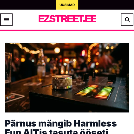
UUSIMAD
EZSTREET.EE
Pärnus mängib Harmless
Fun AITis tasuta ööseti