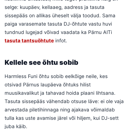
selge: kuupäev, kellaaeg, aadress ja tasuta
sissepääs on allikas üheselt välja toodud. Sama
paiga varasemate tasuta DJ-õhtute vastu huvi
tundnud lugejad võivad vaadata ka Pärnu AITi
tasuta tantsuõhtute
infot.
Kellele see õhtu sobib
Harmless Funi õhtu sobib eelkõige neile, kes
otsivad Pärnus laupäeva õhtuks hilist
muusikavalikut ja tahavad hoida plaani lihtsana.
Tasuta sissepääs vähendab otsuse läve: ei ole vaja
arvestada piletihinnaga ning ajakava võimaldab
tulla kas uste avamise järel või hiljem, kui DJ-sett
juba käib.