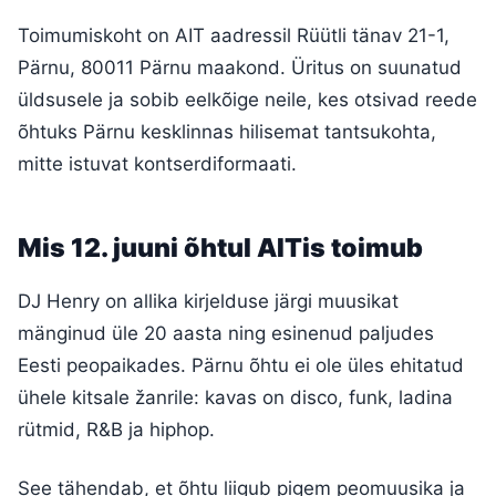
Toimumiskoht on AIT aadressil Rüütli tänav 21-1,
Pärnu, 80011 Pärnu maakond. Üritus on suunatud
üldsusele ja sobib eelkõige neile, kes otsivad reede
õhtuks Pärnu kesklinnas hilisemat tantsukohta,
mitte istuvat kontserdiformaati.
Mis 12. juuni õhtul AITis toimub
DJ Henry on allika kirjelduse järgi muusikat
mänginud üle 20 aasta ning esinenud paljudes
Eesti peopaikades. Pärnu õhtu ei ole üles ehitatud
ühele kitsale žanrile: kavas on disco, funk, ladina
rütmid, R&B ja hiphop.
See tähendab, et õhtu liigub pigem peomuusika ja