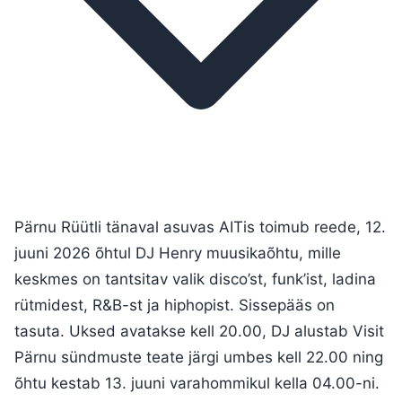
Pärnu Rüütli tänaval asuvas AITis toimub reede, 12.
juuni 2026 õhtul DJ Henry muusikaõhtu, mille
keskmes on tantsitav valik disco’st, funk’ist, ladina
rütmidest, R&B-st ja hiphopist. Sissepääs on
tasuta. Uksed avatakse kell 20.00, DJ alustab Visit
Pärnu sündmuste teate järgi umbes kell 22.00 ning
õhtu kestab 13. juuni varahommikul kella 04.00-ni.