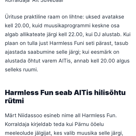
Ürituse praktiline raam on lihtne: uksed avatakse
kell 20.00, kuid muusikaprogrammi keskne osa
algab allikateate järgi kell 22.00, kui DJ alustab. Kui
plaan on tulla just Harmless Funi seti pärast, tasub
ajastada saabumine selle järgi; kui eesmärk on
alustada õhtut varem AITis, annab kell 20.00 algus
selleks ruumi.
Harmless Fun seab AITis hilisõhtu
rütmi
Märt Niidassoo esineb nime all Harmless Fun.
Korraldaja kirjeldab teda kui Pärnu ööelu
meeleolude jälgijat, kes valib muusika selle järgi,