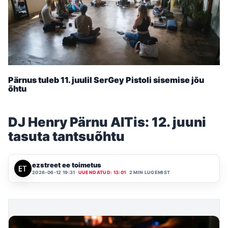
Pärnus tuleb 11. juulil SerGey Pistoli sisemise jõu
õhtu
DJ Henry Pärnu AITis: 12. juuni
tasuta tantsuõhtu
ezstreet ee toimetus
2026-06-12 19:31
UUENDATUD: 13:01
2 MIN LUGEMIST