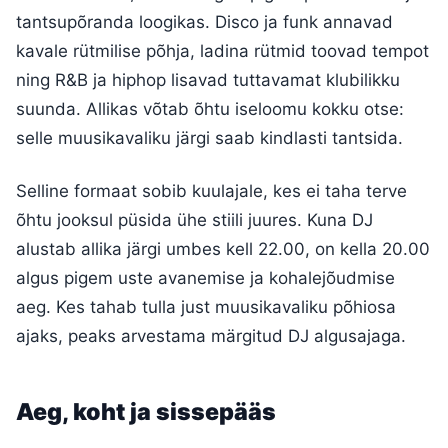
tantsupõranda loogikas. Disco ja funk annavad
kavale rütmilise põhja, ladina rütmid toovad tempot
ning R&B ja hiphop lisavad tuttavamat klubilikku
suunda. Allikas võtab õhtu iseloomu kokku otse:
selle muusikavaliku järgi saab kindlasti tantsida.
Selline formaat sobib kuulajale, kes ei taha terve
õhtu jooksul püsida ühe stiili juures. Kuna DJ
alustab allika järgi umbes kell 22.00, on kella 20.00
algus pigem uste avanemise ja kohalejõudmise
aeg. Kes tahab tulla just muusikavaliku põhiosa
ajaks, peaks arvestama märgitud DJ algusajaga.
Aeg, koht ja sissepääs