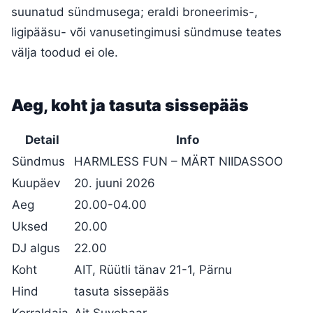
suunatud sündmusega; eraldi broneerimis-,
ligipääsu- või vanusetingimusi sündmuse teates
välja toodud ei ole.
Aeg, koht ja tasuta sissepääs
Detail
Info
Sündmus
HARMLESS FUN – MÄRT NIIDASSOO
Kuupäev
20. juuni 2026
Aeg
20.00-04.00
Uksed
20.00
DJ algus
22.00
Koht
AIT, Rüütli tänav 21-1, Pärnu
Hind
tasuta sissepääs
Korraldaja
Ait Suvebaar