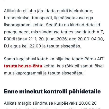
Allikainfo ei luba järeldada eraldi istekohtade,
broneerimise, transpordi, ligipääsetavuse ega
lisaprogrammi kohta. Seetõttu on kindlad detailid
praegu need, mis sündmuse teates avaldatud: AIT,
Rüütli tänav 21-1, 20. juuni 2026, aeg 20.00-04.00,
DJ algus kell 22.00 ja tasuta sissepääs.
Sama lugejahuvi katab ka hiljutine teade Pärnu AITi
tasuta house-õhtu
kohta, kus rõhk oli samuti öisel
muusikaprogrammil ja tasuta sissepääsul.
Enne minekut kontrolli põhidetaile
Allikas märgib sündmuse kuupäevaks 20.06.26