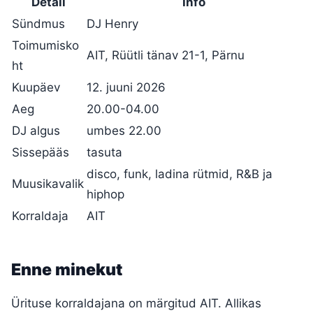
Detail
Info
Sündmus
DJ Henry
Toimumisko
AIT, Rüütli tänav 21-1, Pärnu
ht
Kuupäev
12. juuni 2026
Aeg
20.00-04.00
DJ algus
umbes 22.00
Sissepääs
tasuta
disco, funk, ladina rütmid, R&B ja
Muusikavalik
hiphop
Korraldaja
AIT
Enne minekut
Ürituse korraldajana on märgitud AIT. Allikas