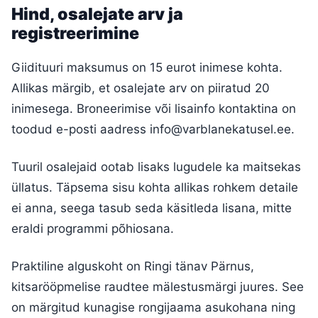
Hind, osalejate arv ja
registreerimine
Giidituuri maksumus on 15 eurot inimese kohta.
Allikas märgib, et osalejate arv on piiratud 20
inimesega. Broneerimise või lisainfo kontaktina on
toodud e-posti aadress
info@varblanekatusel.ee
.
Tuuril osalejaid ootab lisaks lugudele ka maitsekas
üllatus. Täpsema sisu kohta allikas rohkem detaile
ei anna, seega tasub seda käsitleda lisana, mitte
eraldi programmi põhiosana.
Praktiline alguskoht on Ringi tänav Pärnus,
kitsarööpmelise raudtee mälestusmärgi juures. See
on märgitud kunagise rongijaama asukohana ning