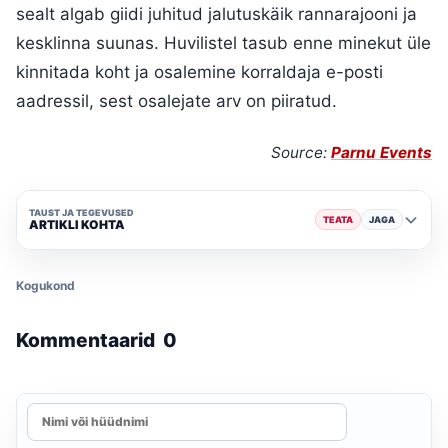
sealt algab giidi juhitud jalutuskäik rannarajooni ja
kesklinna suunas. Huvilistel tasub enne minekut üle
kinnitada koht ja osalemine korraldaja e-posti
aadressil, sest osalejate arv on piiratud.
Source:
Parnu Events
TAUST JA TEGEVUSED
TEATA
JAGA
ARTIKLI KOHTA
Kogukond
Kommentaarid
0