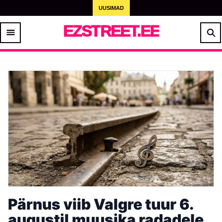
UUSIMAD
EZSTREET.EE
Pärnus viib Valgre tuur 6.
augustil muusika radadele