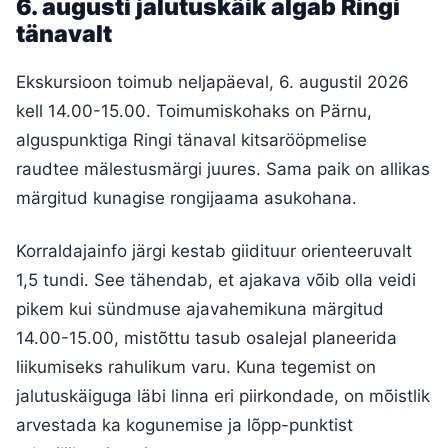
6. augusti jalutuskäik algab Ringi
tänavalt
Ekskursioon toimub neljapäeval, 6. augustil 2026
kell 14.00-15.00. Toimumiskohaks on Pärnu,
alguspunktiga Ringi tänaval kitsarööpmelise
raudtee mälestusmärgi juures. Sama paik on allikas
märgitud kunagise rongijaama asukohana.
Korraldajainfo järgi kestab giidituur orienteeruvalt
1,5 tundi. See tähendab, et ajakava võib olla veidi
pikem kui sündmuse ajavahemikuna märgitud
14.00-15.00, mistõttu tasub osalejal planeerida
liikumiseks rahulikum varu. Kuna tegemist on
jalutuskäiguga läbi linna eri piirkondade, on mõistlik
arvestada ka kogunemise ja lõpp-punktist