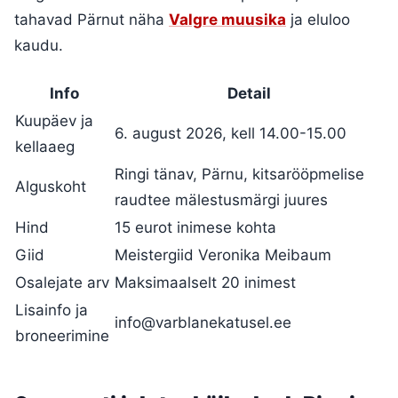
tahavad Pärnut näha
Valgre muusika
ja eluloo
kaudu.
Info
Detail
Kuupäev ja
6. august 2026, kell 14.00-15.00
kellaaeg
Ringi tänav, Pärnu, kitsarööpmelise
Alguskoht
raudtee mälestusmärgi juures
Hind
15 eurot inimese kohta
Giid
Meistergiid Veronika Meibaum
Osalejate arv
Maksimaalselt 20 inimest
Lisainfo ja
info@varblanekatusel.ee
broneerimine