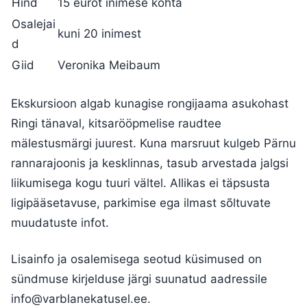
Hind
15 eurot inimese kohta
Osalejai
kuni 20 inimest
d
Giid
Veronika Meibaum
Ekskursioon algab kunagise rongijaama asukohast
Ringi tänaval, kitsarööpmelise raudtee
mälestusmärgi juurest. Kuna marsruut kulgeb Pärnu
rannarajoonis ja kesklinnas, tasub arvestada jalgsi
liikumisega kogu tuuri vältel. Allikas ei täpsusta
ligipääsetavuse, parkimise ega ilmast sõltuvate
muudatuste infot.
Lisainfo ja osalemisega seotud küsimused on
sündmuse kirjelduse järgi suunatud aadressile
info@varblanekatusel.ee.