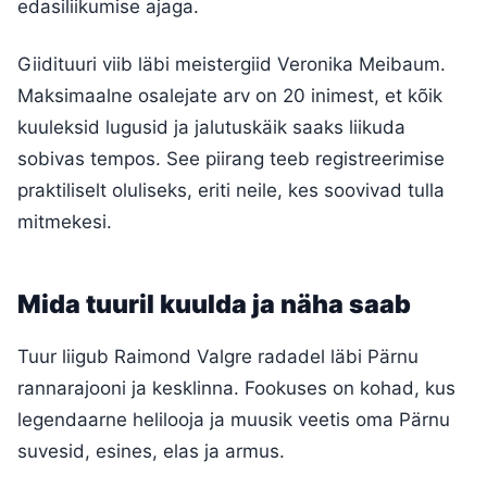
edasiliikumise ajaga.
Giidituuri viib läbi meistergiid Veronika Meibaum.
Maksimaalne osalejate arv on 20 inimest, et kõik
kuuleksid lugusid ja jalutuskäik saaks liikuda
sobivas tempos. See piirang teeb registreerimise
praktiliselt oluliseks, eriti neile, kes soovivad tulla
mitmekesi.
Mida tuuril kuulda ja näha saab
Tuur liigub Raimond Valgre radadel läbi Pärnu
rannarajooni ja kesklinna. Fookuses on kohad, kus
legendaarne helilooja ja muusik veetis oma Pärnu
suvesid, esines, elas ja armus.