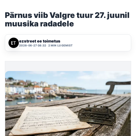
Pärnus viib Valgre tuur 27. juunil
muusika radadele
ezstreet ee toimetus
2026-06-27 08:32
2 MIN LUGEMIST