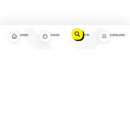
VOOG
KUUM
OTSI
KATALOOG
Vanemuise sümfooniaorkester annab pühapäeval,
26. juulil Tartu Kassitoome orus oma traditsioonilise