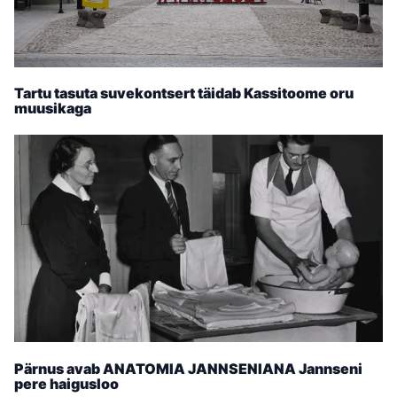
Tartu tasuta suvekontsert täidab Kassitoome oru
muusikaga
Pärnus avab ANATOMIA JANNSENIANA Jannseni
pere haigusloo