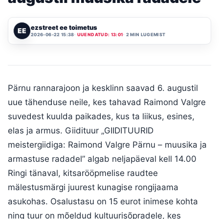
ezstreet ee toimetus
EE
2026-06-22 15:38
UUENDATUD: 13:01
2 MIN LUGEMIST
Pärnu rannarajoon ja kesklinn saavad 6. augustil
uue tähenduse neile, kes tahavad Raimond Valgre
suvedest kuulda paikades, kus ta liikus, esines,
elas ja armus. Giidituur „GIIDITUURID
meistergiidiga: Raimond Valgre Pärnu – muusika ja
armastuse radadel” algab neljapäeval kell 14.00
Ringi tänaval, kitsarööpmelise raudtee
mälestusmärgi juurest kunagise rongijaama
asukohas. Osalustasu on 15 eurot inimese kohta
ning tuur on mõeldud kultuurisõpradele, kes