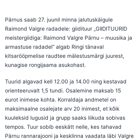
Pärnus saab 27. juunil minna jalutuskäigule
Raimond Valgre radadele: giidituur „GIIDITUURID
meistergiidiga: Raimond Valgre Pärnu – muusika ja
armastuse radadel” algab Ringi tänaval
kitsarööpmelise raudtee mälestusmärgi juurest,
kunagise rongijaama asukohast.
Tuurid algavad kell 12.00 ja 14.00 ning kestavad
orienteeruvalt 1,5 tundi. Osalemine maksab 15
eurot inimese kohta. Korraldaja andmetel on
maksimaalne osalejate arv 20 inimest, et kõik
kuuleksid lugusid ja grupp saaks liikuda sobivas
tempos. Tuur sobib eeskätt neile, kes tahavad
Pärnu rannarajooni ja kesklinna vaadata läbi Valgre