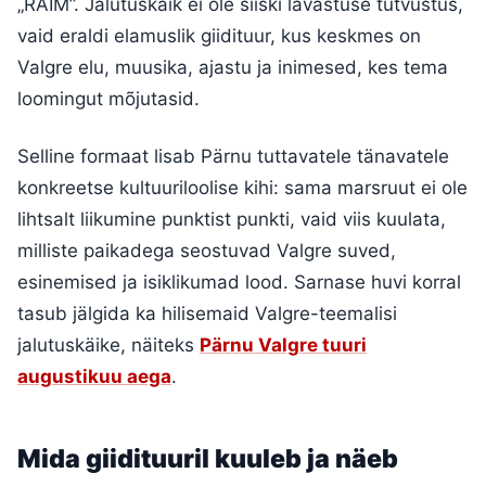
„RAIM”. Jalutuskäik ei ole siiski lavastuse tutvustus,
vaid eraldi elamuslik giidituur, kus keskmes on
Valgre elu, muusika, ajastu ja inimesed, kes tema
loomingut mõjutasid.
Selline formaat lisab Pärnu tuttavatele tänavatele
konkreetse kultuuriloolise kihi: sama marsruut ei ole
lihtsalt liikumine punktist punkti, vaid viis kuulata,
milliste paikadega seostuvad Valgre suved,
esinemised ja isiklikumad lood. Sarnase huvi korral
tasub jälgida ka hilisemaid Valgre-teemalisi
jalutuskäike, näiteks
Pärnu Valgre tuuri
augustikuu aega
.
Mida giidituuril kuuleb ja näeb