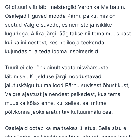
Giidituuri viib läbi meistergiid Veronika Meibaum.
Osalejad liiguvad mööda Pärnu paiku, mis on
seotud Valgre suvede, esinemiste ja isiklike
lugudega. Allika järgi räägitakse nii tema muusikast
kui ka inimestest, kes helilooja teekonda
kujundasid ja teda looma inspireerisid.
Tuuril ei ole rõhk ainult vaatamisväärsuste
läbimisel. Kirjelduse järgi moodustavad
jalutuskäigu tuuma lood Pärnu suvisest õhustikust,
Valgre ajastust ja nendest paikadest, kus tema
muusika kõlas enne, kui sellest sai mitme
põlvkonna jaoks äratuntav kultuurimälu osa.
Osalejaid ootab ka maitsekas üllatus. Selle sisu ei