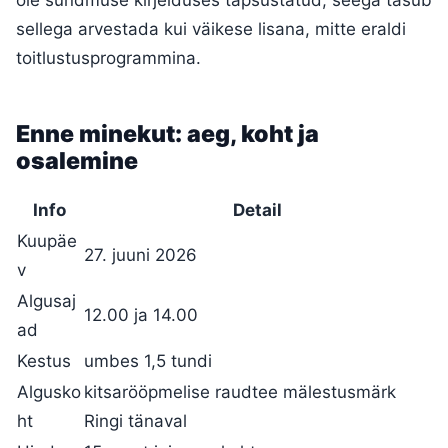
ole sündmuse kirjelduses täpsustatud, seega tasub
sellega arvestada kui väikese lisana, mitte eraldi
toitlustusprogrammina.
Enne minekut: aeg, koht ja
osalemine
Info
Detail
Kuupäe
27. juuni 2026
v
Algusaj
12.00 ja 14.00
ad
Kestus
umbes 1,5 tundi
Algusko
kitsarööpmelise raudtee mälestusmärk
ht
Ringi tänaval