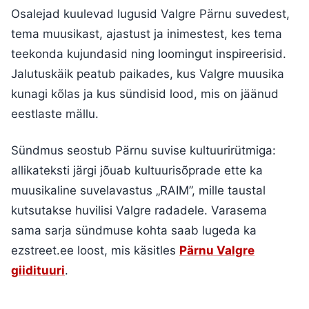
Osalejad kuulevad lugusid Valgre Pärnu suvedest,
tema muusikast, ajastust ja inimestest, kes tema
teekonda kujundasid ning loomingut inspireerisid.
Jalutuskäik peatub paikades, kus Valgre muusika
kunagi kõlas ja kus sündisid lood, mis on jäänud
eestlaste mällu.
Sündmus seostub Pärnu suvise kultuurirütmiga:
allikateksti järgi jõuab kultuurisõprade ette ka
muusikaline suvelavastus „RAIM”, mille taustal
kutsutakse huvilisi Valgre radadele. Varasema
sama sarja sündmuse kohta saab lugeda ka
ezstreet.ee loost, mis käsitles
Pärnu Valgre
giidituuri
.