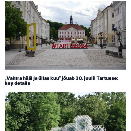
„Vahtra hääl ja üllas kuu“ jõuab 30. juulil Tartusse:
key details