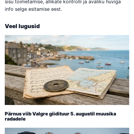
sisu toimetamise, allikate kontrolli ja avaliku huviga
info selge esitamise eest.
Veel lugusid
Pärnus viib Valgre giidituur 5. augustil muusika
radadele