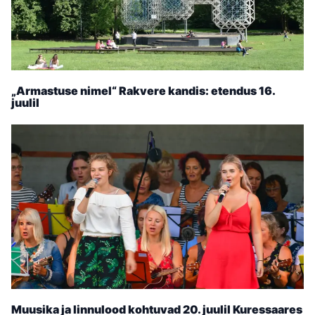
„Armastuse nimel“ Rakvere kandis: etendus 16.
juulil
Muusika ja linnulood kohtuvad 20. juulil Kuressaares