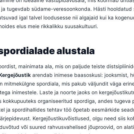
ine on ideaalne vastupidavusala, mis koormab ühtlas
 ja tugevdab südame-veresoonkonda. Hästi hooldatud 
utsuvad igal talvel loodusesse nii algajaid kui ka kogenu
oides elus meie rikkalikku suusakultuuri.
spordialade alustala
ordist, mainimata ala, mis on paljude teiste distsipliini
Kergejõustik
arendab inimese baasoskusi: jooksmist, h
n mitmekülgne spordiala, mis pakub väljundit väga erin
stega inimestele. Laste ja noorte jaoks on kergejõustiku
s kokkupuuteks organiseeritud spordiga, andes tugeva 
tel ja spordihallides tehtav töö õpetab eesmärkide sead
järjepidevust. Kergejõustikuvõistlused, olgu need siis ko
duvõtud või suured rahvusvahelised jõuproovid, on alati