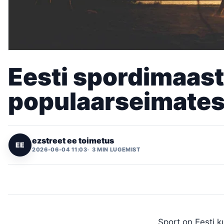
Eesti spordimaasti
populaarseimates
ezstreet ee toimetus
EE
2026-06-04 11:03
3 MIN LUGEMIST
Sport on Eesti k