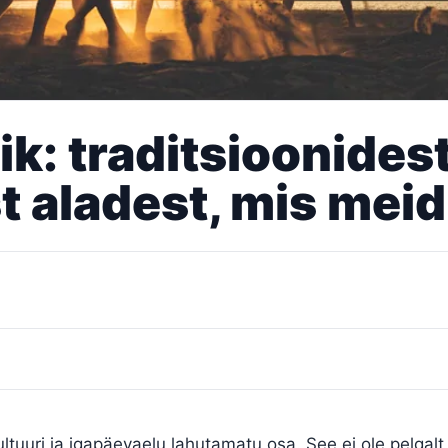
k: traditsioonidest
t aladest, mis mei
ultuuri ja igapäevaelu lahutamatu osa. See ei ole pelgalt 