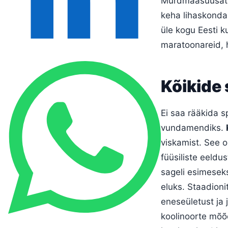
Murdmaasuusatam
keha lihaskonda
üle kogu Eesti k
maratoonareid, h
Kõikide 
Ei saa rääkida sp
vundamendiks.
viskamist. See o
füüsiliste eeldu
sageli esimesek
eluks. Staadioni
eneseületust ja 
koolinoorte mõõ