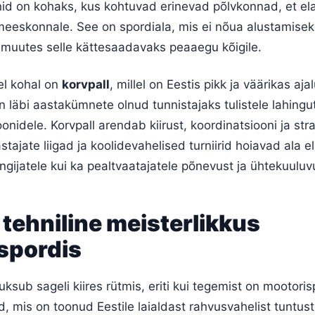
onid on kohaks, kus kohtuvad erinevad põlvkonnad, et e
eskonnale. See on spordiala, mis ei nõua alustamisek
, muutes selle kättesaadavaks peaaegu kõigile.
el kohal on
korvpall
, millel on Eestis pikk ja väärikas aja
on läbi aastakümnete olnud tunnistajaks tulistele lahingut
nidele. Korvpall arendab kiirust, koordinatsiooni ja stra
tajate liigad ja koolidevahelised turniirid hoiavad ala el
gijatele kui ka pealtvaatajatele põnevust ja ühtekuuluv
a tehniline meisterlikkus
spordis
uksub sageli kiires rütmis, eriti kui tegemist on mootoris
, mis on toonud Eestile laialdast rahvusvahelist tuntust