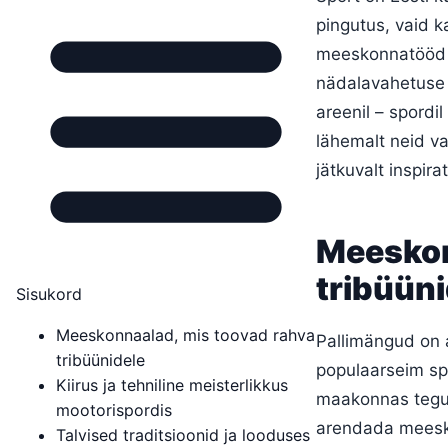
pingutus, vaid 
meeskonnatööd ja
nädalavahetuse l
areenil – spordil
lähemalt neid v
jätkuvalt inspir
Meeskon
tribüüni
Sisukord
Meeskonnaalad, mis toovad rahva
Pallimängud on 
tribüünidele
populaarseim spo
Kiirus ja tehniline meisterlikkus
maakonnas tegut
mootorispordis
arendada meeskon
Talvised traditsioonid ja looduses