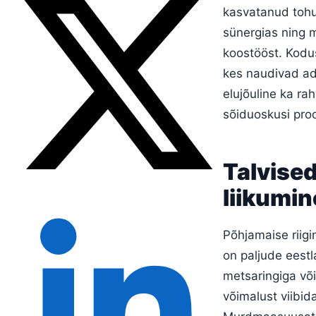
kasvatanud tohut
sünergias ning m
koostööst. Kodus
kes naudivad adre
elujõuline ka ra
sõiduoskusi pro
Talvised
liikumin
Põhjamaise riigi
on paljude eestl
metsaringiga võ
võimalust viibid