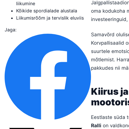
Jalgpallistaadi
liikumine
Kõikide spordialade alustala
oma kodukoha me
Liikumisrõõm ja tervislik eluviis
investeeringuid
Jaga:
Samavõrd olulis
Korvpallisaalid 
suurtele emotsioo
mõtlemist. Harras
pakkudes nii män
Kiirus j
mootori
Eestlaste süda t
Ralli
on valdkond