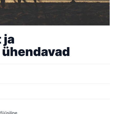
 ja
d ühendavad
füüsiline