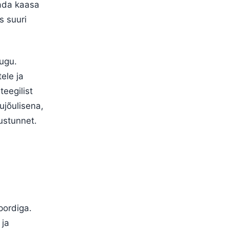
lada kaasa
s suuri
lugu.
ele ja
teegilist
ujõulisena,
ustunnet.
pordiga.
 ja