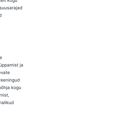
elt kogu
suusarajad
d
de
üppamist ja
evate
treeningud
põhja kogu
mist,
halikud