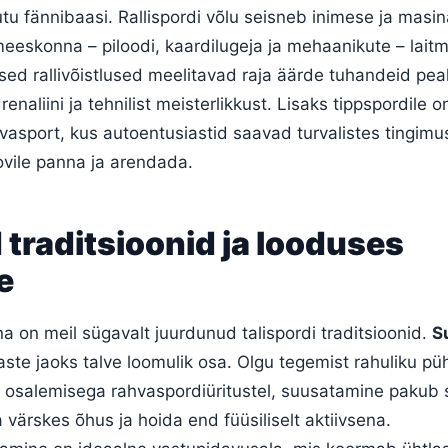
u fännibaasi. Rallispordi võlu seisneb inimese ja masina
eeskonna – piloodi, kaardilugeja ja mehaanikute – lait
ed rallivõistlused meelitavad raja äärde tuhandeid peal
naliini ja tehnilist meisterlikkust. Lisaks tippspordile o
hvasport, kus autoentusiastid saavad turvalistes tingim
ovile panna ja arendada.
 traditsioonid ja looduses
e
na on meil sügavalt juurdunud talispordi traditsioonid.
S
aste jaoks talve loomulik osa. Olgu tegemist rahuliku 
i osalemisega rahvaspordiüritustel, suusatamine pakub 
a värskes õhus ja hoida end füüsiliselt aktiivsena.