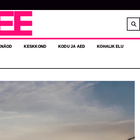
EE
ENÄOD
KESKKOND
KODU JA AED
KOHALIK ELU