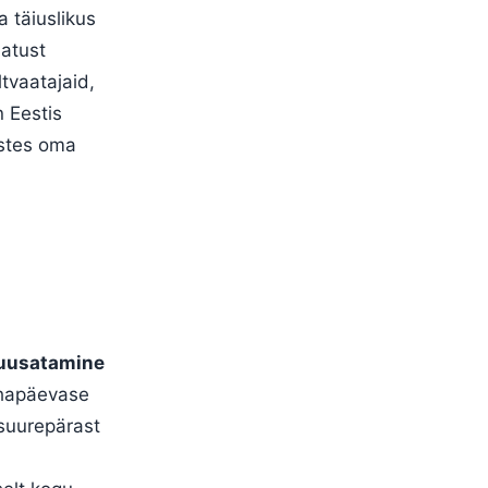
 täiuslikus
matust
tvaatajaid,
n Eestis
ustes oma
uusatamine
pühapäevase
suurepärast