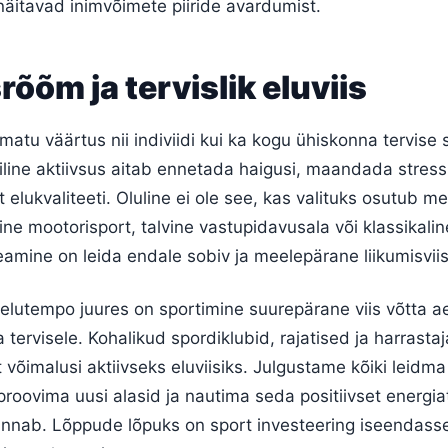
 näitavad inimvõimete piiride avardumist.
rõõm ja tervislik eluviis
matu väärtus nii indiviidi kui ka kogu ühiskonna tervise 
line aktiivsus aitab ennetada haigusi, maandada stressi
 elukvaliteeti. Oluline ei ole see, kas valituks osutub m
line mootorisport, talvine vastupidavusala või klassikalin
eamine on leida endale sobiv ja meelepärane liikumisviis
 elutempo juures on sportimine suurepärane viis võtta a
 tervisele. Kohalikud spordiklubid, rajatised ja harrasta
 võimalusi aktiivseks eluviisiks. Julgustame kõiki leidm
roovima uusi alasid ja nautima seda positiivset energia
 annab. Lõppude lõpuks on sport investeering iseendass