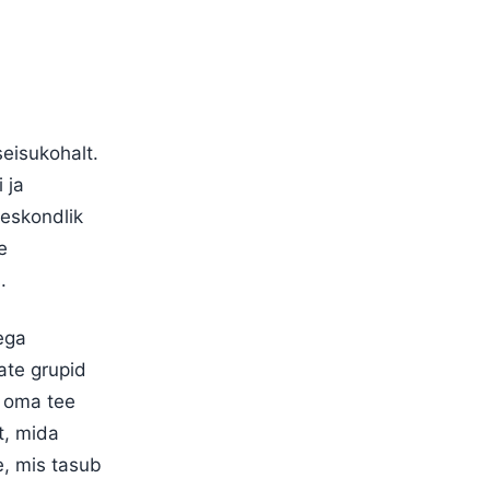
seisukohalt.
 ja
eeskondlik
e
.
ega
jate grupid
a oma tee
t, mida
e, mis tasub