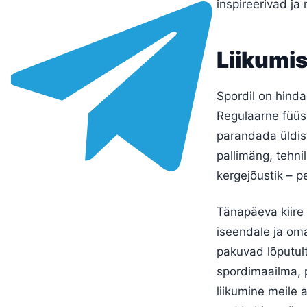
inspireerivad ja
Liikumis
Spordil on hinda
Regulaarne füüsi
parandada üldist
pallimäng, tehni
kergejõustik – p
Tänapäeva kiire
iseendale ja oma
pakuvad lõputult
spordimaailma, p
liikumine meile