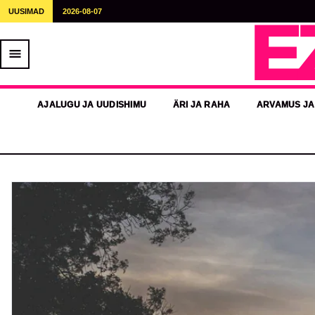
UUSIMAD
2026-08-07
E
AJALUGU JA UUDISHIMU
ÄRI JA RAHA
ARVAMUS JA