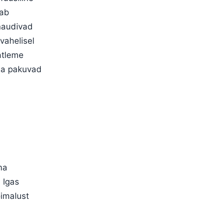
tab
 naudivad
vahelisel
aatleme
 ja pakuvad
ma
 Igas
õimalust