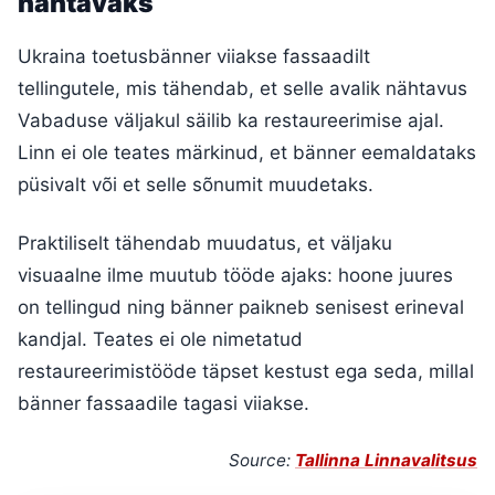
nähtavaks
Ukraina toetusbänner viiakse fassaadilt
tellingutele, mis tähendab, et selle avalik nähtavus
Vabaduse väljakul säilib ka restaureerimise ajal.
Linn ei ole teates märkinud, et bänner eemaldataks
püsivalt või et selle sõnumit muudetaks.
Praktiliselt tähendab muudatus, et väljaku
visuaalne ilme muutub tööde ajaks: hoone juures
on tellingud ning bänner paikneb senisest erineval
kandjal. Teates ei ole nimetatud
restaureerimistööde täpset kestust ega seda, millal
bänner fassaadile tagasi viiakse.
Source:
Tallinna Linnavalitsus