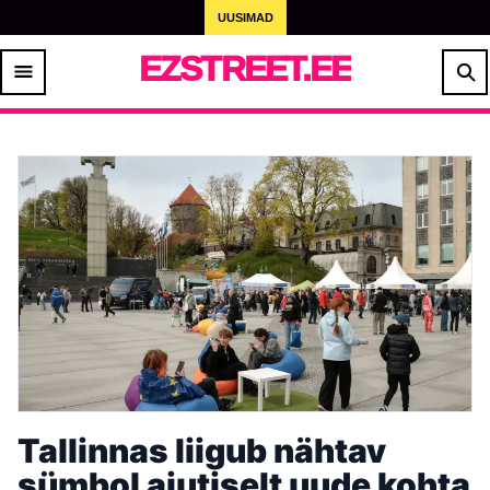
UUSIMAD
EZSTREET.EE
Tallinnas liigub nähtav
sümbol ajutiselt uude kohta