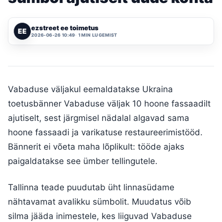
ezstreet ee toimetus
EE
2026-06-26 10:49
1 MIN LUGEMIST
Vabaduse väljakul eemaldatakse Ukraina
toetusbänner Vabaduse väljak 10 hoone fassaadilt
ajutiselt, sest järgmisel nädalal algavad sama
hoone fassaadi ja varikatuse restaureerimistööd.
Bännerit ei võeta maha lõplikult: tööde ajaks
paigaldatakse see ümber tellingutele.
Tallinna teade puudutab üht linnasüdame
nähtavamat avalikku sümbolit. Muudatus võib
silma jääda inimestele, kes liiguvad Vabaduse