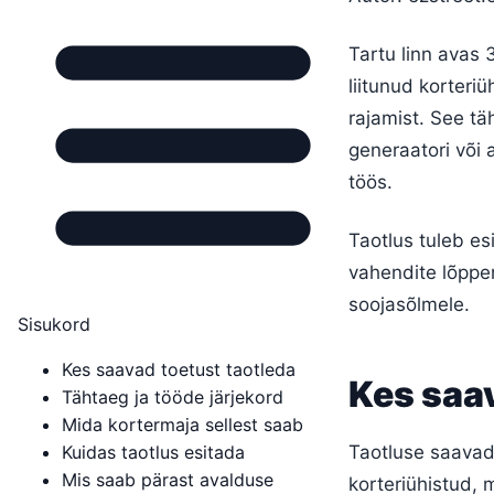
Tartu linn avas
liitunud korter
rajamist. See t
generaatori või
töös.
Taotlus tuleb es
vahendite lõppe
soojasõlmele.
Sisukord
Kes saavad toetust taotleda
Kes saav
Tähtaeg ja tööde järjekord
Mida kortermaja sellest saab
Kuidas taotlus esitada
Taotluse saavad 
Mis saab pärast avalduse
korteriühistud, 