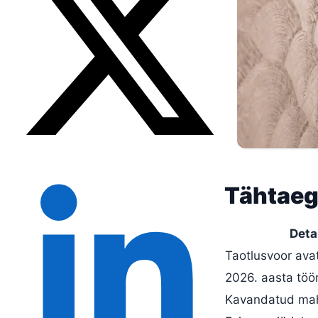
Tähtaeg 
Deta
Taotlusvoor ava
2026. aasta tö
Kavandatud ma