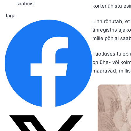
saatmist
korteriühistu esi
Jaga:
Linn rõhutab, et
äriregistris aja
mille põhjal saab
Taotluses tuleb 
on ühe- või kol
määravad, millis