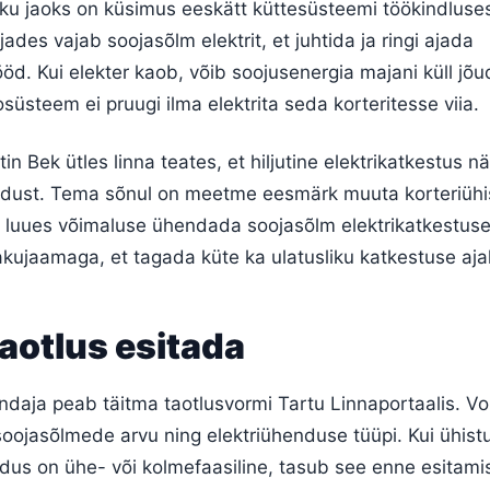
iku jaoks on küsimus eeskätt küttesüsteemi töökindluse
des vajab soojasõlm elektrit, et juhtida ja ringi ajada
öd. Kui elekter kaob, võib soojusenergia majani küll jõu
üsteem ei pruugi ilma elektrita seda korteritesse viia.
n Bek ütles linna teates, et hiljutine elektrikatkestus nä
adust. Tema sõnul on meetme eesmärk muuta korteriühi
, luues võimaluse ühendada soojasõlm elektrikatkestuse
akujaamaga, et tagada küte ka ulatusliku katkestuse ajal
aotlus esitada
indaja peab täitma taotlusvormi Tartu Linnaportaalis. V
oojasõlmede arvu ning elektriühenduse tüüpi. Kui ühist
dus on ühe- või kolmefaasiline, tasub see enne esitamis