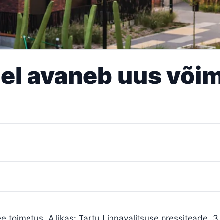
el avaneb uus või
ee toimetus. Allikas: Tartu Linnavalitsuse pressiteade, 3.