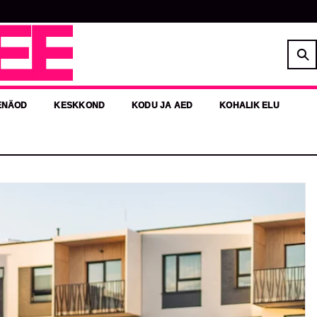
EE
ENÄOD
KESKKOND
KODU JA AED
KOHALIK ELU