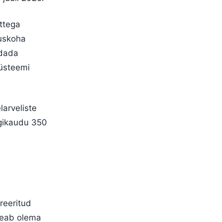
ttega
duskoha
ndada
süsteemi
larveliste
igikaudu 350
reeritud
 peab olema