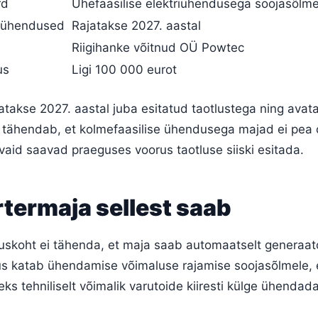
rd
Ühefaasilise elektriühendusega soojasõlm
d ühendused
Rajatakse 2027. aastal
Riigihanke võitnud OÜ Powtec
us
Ligi 100 000 eurot
katakse 2027. aastal juba esitatud taotlustega ning avat
e tähendab, et kolmefaasilise ühendusega majad ei pea
, vaid saavad praeguses voorus taotluse siiski esitada.
termaja sellest saab
uskoht ei tähenda, et maja saab automaatselt generaato
s katab ühendamise võimaluse rajamise soojasõlmele, 
leks tehniliselt võimalik varutoide kiiresti külge ühendada