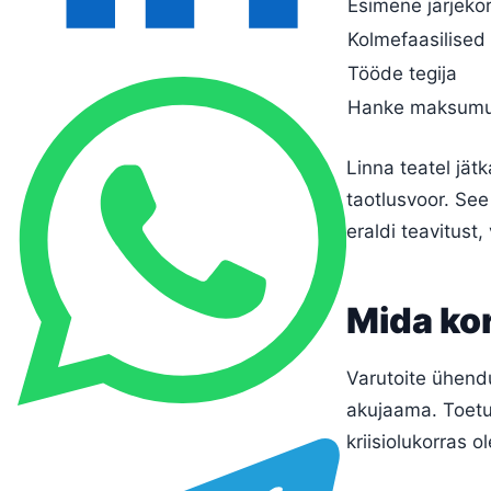
Esimene järjeko
Kolmefaasilise
Tööde tegija
Hanke maksum
Linna teatel jät
taotlusvoor. Se
eraldi teavitust
Mida kor
Varutoite ühend
akujaama. Toetu
kriisiolukorras o