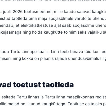
 3. juulil 2026 toetusmeetme, mille kaudu saavad kaugkü
iühistud taotleda oma maja soojasõlmele varutoite ühen
ähendab, et elektrikatkestuse ajal saab soojasõlme ühe
 akujaamaga ning hoida kaugkütte toimimiseks vajaliku 
itada Tartu Linnaportaalis. Linn teeb tänavu töid kuni ee
miseni ning kokku on plaanis rajada ühendusvõimalus l
ad toetust taotleda
esitada Tartu linnas ja Tartu linna maapiirkonnas regist
mille majad on liitunud kaugküttega. Taotluse esitajaks