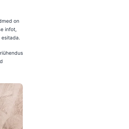
andmed on
e infot,
t esitada.
triühendus
ed