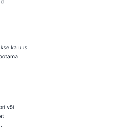
ed
akse ka uus
 ootama
ri või
et
.