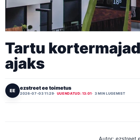
Tartu kortermajad
ajaks
ezstreet ee toimetus
EE
2026-07-03 11:29
UUENDATUD: 13:01
3 MIN LUGEMIST
Autor: ezstreet.