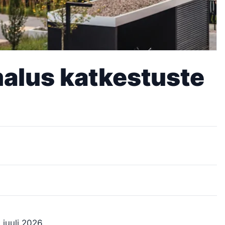
malus katkestuste
 juuli 2026.