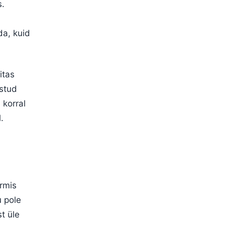
s.
da, kuid
itas
stud
 korral
.
ormis
u pole
t üle