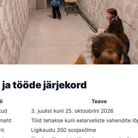
ja tööde järjekord
il
Teave
tud
3. juulist kuni 25. oktoobrini 2026
ömaht
Töid tehakse kuni eelarveliste vahendite l
ht
Ligikaudu 350 soojasõlme