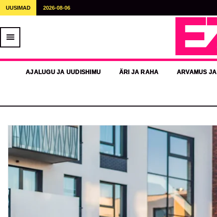
UUSIMAD
2026-08-06
E
AJALUGU JA UUDISHIMU
ÄRI JA RAHA
ARVAMUS JA