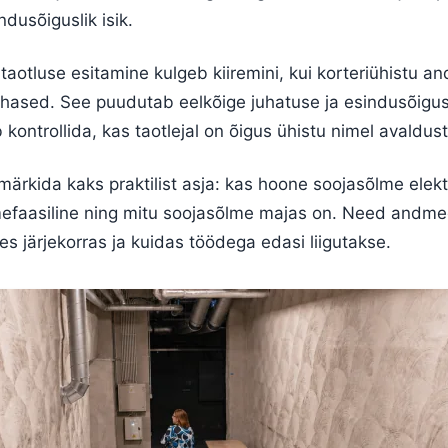
ndusõiguslik isik.
 taotluse esitamine kulgeb kiiremini, kui korteriühistu 
kohased. See puudutab eelkõige juhatuse ja esindusõigus
 kontrollida, kas taotlejal on õigus ühistu nimel avaldus
märkida kaks praktilist asja: kas hoone soojasõlme elek
mefaasiline ning mitu soojasõlme majas on. Need andm
es järjekorras ja kuidas töödega edasi liigutakse.