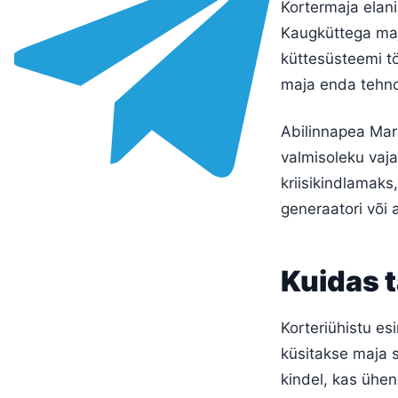
Kortermaja elan
Kaugküttega maja
küttesüsteemi tö
maja enda tehnos
Abilinnapea Marti
valmisoleku vaj
kriisikindlamaks
generaatori või 
Kuidas t
Korteriühistu es
küsitakse maja s
kindel, kas ühen