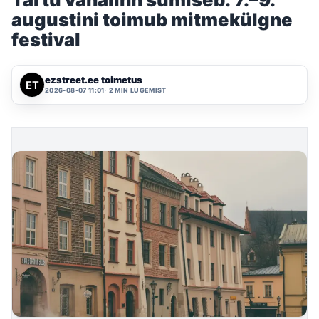
augustini toimub mitmekülgne
festival
ezstreet.ee toimetus
2026-08-07 11:01
2 MIN LUGEMIST