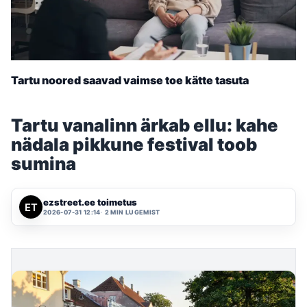
Tartu noored saavad vaimse toe kätte tasuta
Tartu vanalinn ärkab ellu: kahe
nädala pikkune festival toob
sumina
ezstreet.ee toimetus
2026-07-31 12:14
2 MIN LUGEMIST