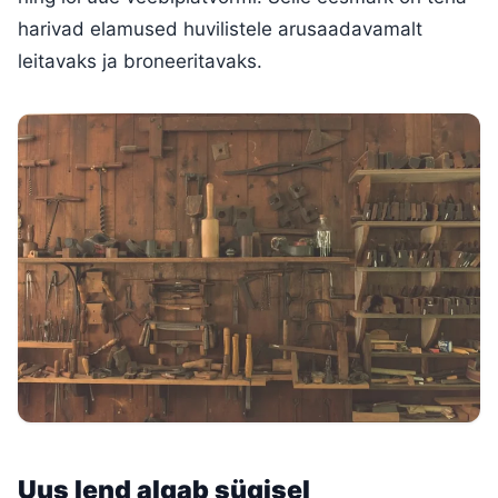
harivad elamused huvilistele arusaadavamalt
leitavaks ja broneeritavaks.
Uus lend algab sügisel