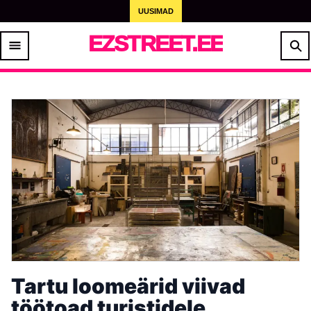
UUSIMAD
EZSTREET.EE
Tartu loomeärid viivad
töötoad turistidele