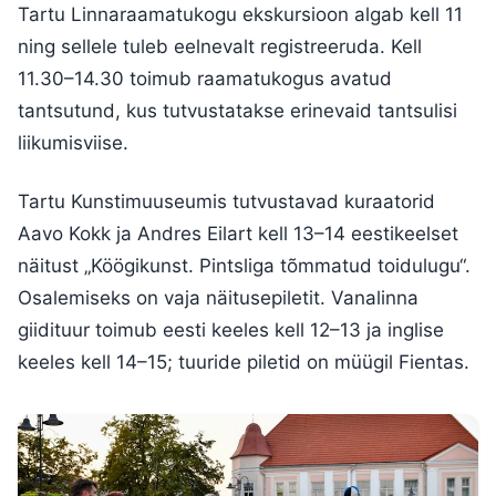
Tartu Linnaraamatukogu ekskursioon algab kell 11
ning sellele tuleb eelnevalt registreeruda. Kell
11.30–14.30 toimub raamatukogus avatud
tantsutund, kus tutvustatakse erinevaid tantsulisi
liikumisviise.
Tartu Kunstimuuseumis tutvustavad kuraatorid
Aavo Kokk ja Andres Eilart kell 13–14 eestikeelset
näitust „Köögikunst. Pintsliga tõmmatud toidulugu“.
Osalemiseks on vaja näitusepiletit. Vanalinna
giidituur toimub eesti keeles kell 12–13 ja inglise
keeles kell 14–15; tuuride piletid on müügil Fientas.