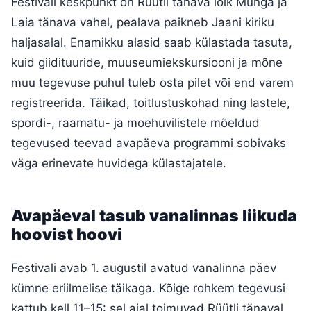
Festivali keskpunkt on Rüütli tänava lõik Munga ja
Laia tänava vahel, pealava paikneb Jaani kiriku
haljasalal. Enamikku alasid saab külastada tasuta,
kuid giidituuride, muuseumiekskursiooni ja mõne
muu tegevuse puhul tuleb osta pilet või end varem
registreerida. Täikad, toitlustuskohad ning lastele,
spordi-, raamatu- ja moehuvilistele mõeldud
tegevused teevad avapäeva programmi sobivaks
väga erinevate huvidega külastajatele.
Avapäeval tasub vanalinnas liikuda
hoovist hoovi
Festivali avab 1. augustil avatud vanalinna päev
kümne eriilmelise täikaga. Kõige rohkem tegevusi
kattub kell 11–15: sel ajal toimuvad Rüütli tänaval