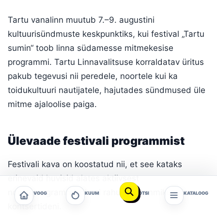
Tartu vanalinn muutub 7.–9. augustini
kultuurisündmuste keskpunktiks, kui festival „Tartu
sumin“ toob linna südamesse mitmekesise
programmi. Tartu Linnavalitsuse korraldatav üritus
pakub tegevusi nii peredele, noortele kui ka
toidukultuuri nautijatele, hajutades sündmused üle
mitme ajaloolise paiga.
Ülevaade festivali programmist
Festivali kava on koostatud nii, et see kataks
erinevaid huvisid alates aktiivsest
noorteprogrammist kuni rahulike hommikute ja
VOOG
KUUM
OTSI
KATALOOG
kontsertideni.