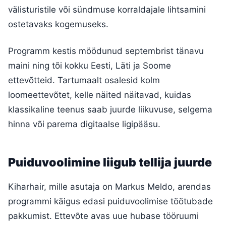
välisturistile või sündmuse korraldajale lihtsamini
ostetavaks kogemuseks.
Programm kestis möödunud septembrist tänavu
maini ning tõi kokku Eesti, Läti ja Soome
ettevõtteid. Tartumaalt osalesid kolm
loomeettevõtet, kelle näited näitavad, kuidas
klassikaline teenus saab juurde liikuvuse, selgema
hinna või parema digitaalse ligipääsu.
Puiduvoolimine liigub tellija juurde
Kiharhair, mille asutaja on Markus Meldo, arendas
programmi käigus edasi puiduvoolimise töötubade
pakkumist. Ettevõte avas uue hubase tööruumi