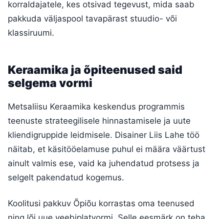
korraldajatele, kes otsivad tegevust, mida saab
pakkuda väljaspool tavapärast stuudio- või
klassiruumi.
Keraamika ja õpiteenused said
selgema vormi
Metsaliisu Keraamika keskendus programmis
teenuste strateegilisele hinnastamisele ja uute
kliendigruppide leidmisele. Disainer Liis Lahe töö
näitab, et käsitööelamuse puhul ei määra väärtust
ainult valmis ese, vaid ka juhendatud protsess ja
selgelt pakendatud kogemus.
Koolitusi pakkuv Õpiõu korrastas oma teenused
ning lõi uue veebiplatvormi. Selle eesmärk on teha