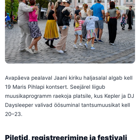
Avapäeva pealaval Jaani kiriku haljasalal algab kell
19 Maris Pihlapi kontsert. Seejärel liigub
muusikaprogramm raekoja platsile, kus Kepler ja DJ
Daysleeper valivad öösuminal tantsumuusikat kell
20–23.
Piletid, registreerimine ja festivali