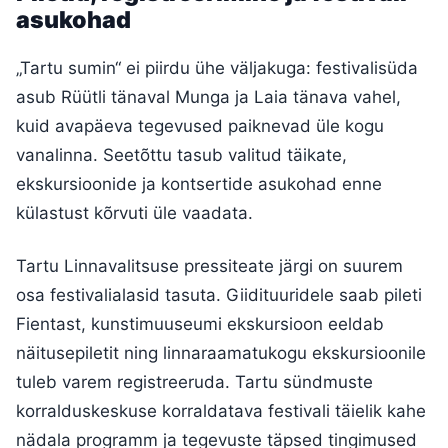
asukohad
„Tartu sumin“ ei piirdu ühe väljakuga: festivalisüda
asub Rüütli tänaval Munga ja Laia tänava vahel,
kuid avapäeva tegevused paiknevad üle kogu
vanalinna. Seetõttu tasub valitud täikate,
ekskursioonide ja kontsertide asukohad enne
külastust kõrvuti üle vaadata.
Tartu Linnavalitsuse pressiteate järgi on suurem
osa festivalialasid tasuta. Giidituuridele saab pileti
Fientast, kunstimuuseumi ekskursioon eeldab
näitusepiletit ning linnaraamatukogu ekskursioonile
tuleb varem registreeruda. Tartu sündmuste
korralduskeskuse korraldatava festivali täielik kahe
nädala programm ja tegevuste täpsed tingimused