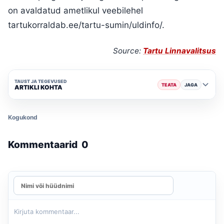
on avaldatud ametlikul veebilehel
tartukorraldab.ee/tartu-sumin/uldinfo/.
Source:
Tartu Linnavalitsus
TAUST JA TEGEVUSED
TEATA
JAGA
ARTIKLI KOHTA
Kogukond
Kommentaarid
0