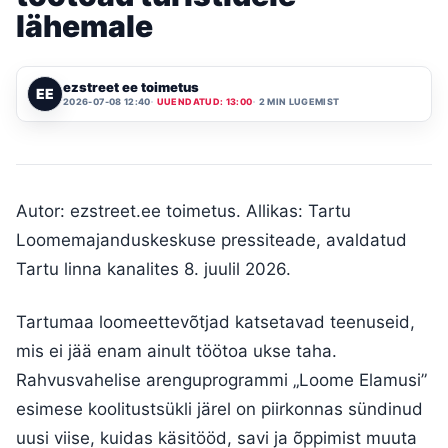
lähemale
ezstreet ee toimetus
EE
2026-07-08 12:40
UUENDATUD: 13:00
2 MIN LUGEMIST
Autor: ezstreet.ee toimetus. Allikas: Tartu
Loomemajanduskeskuse pressiteade, avaldatud
Tartu linna kanalites 8. juulil 2026.
Tartumaa loomeettevõtjad katsetavad teenuseid,
mis ei jää enam ainult töötoa ukse taha.
Rahvusvahelise arenguprogrammi „Loome Elamusi”
esimese koolitustsükli järel on piirkonnas sündinud
uusi viise, kuidas käsitööd, savi ja õppimist muuta