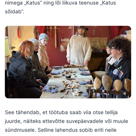
nimega „Katus” ning lõi liikuva teenuse „Katus
sõidab”.
See tähendab, et töötuba saab viia otse tellija
juurde, näiteks ettevõtte suvepäevadele või muule
sündmusele. Selline lahendus sobib eriti neile