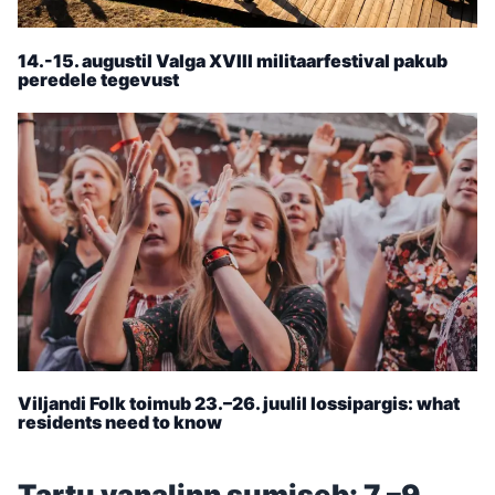
14.-15. augustil Valga XVIII militaarfestival pakub
peredele tegevust
Viljandi Folk toimub 23.–26. juulil lossipargis: what
residents need to know
Tartu vanalinn sumiseb: 7.–9.