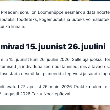
a Preedeni sõnul on Loomehüppe eesmärk aidata noorte
eosteks, toodeteks, kogemusteks ja uuteks võimalusteks
ui ka linnale.
mivad 15. juunist 26. juulini
 ellu 15. juunist kuni 26. juulini 2026. Selle aja jooksul t
tumised ja individuaalsed nõustamised, mis aitavad osa
täpsustada eesmärke, planeerida tegevusi ja saada tagas
i avatud 27. aprillist 26. maini 2026. Praktika tulemite 
2. augustil 2026 Tartu Noortepäeval.