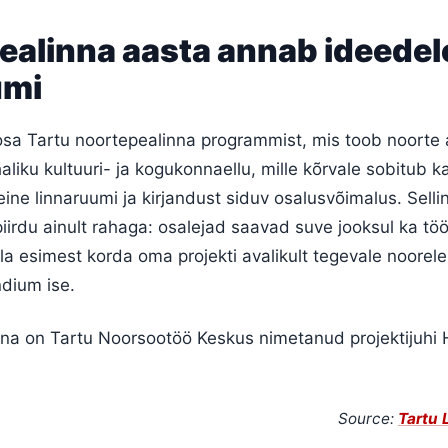
ealinna aasta annab ideedel
umi
a Tartu noortepealinna programmist, mis toob noorte 
liku kultuuri- ja kogukonnaellu, mille kõrvale sobitub k
eine linnaruumi ja kirjandust siduv osalusvõimalus. Selli
iirdu ainult rahaga: osalejad saavad suve jooksul ka tö
lla esimest korda oma projekti avalikult tegevale noorel
ndium ise.
tina on Tartu Noorsootöö Keskus nimetanud projektijuhi 
Source:
Tartu 