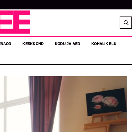
EE
ENÄOD
KESKKOND
KODU JA AED
KOHALIK ELU