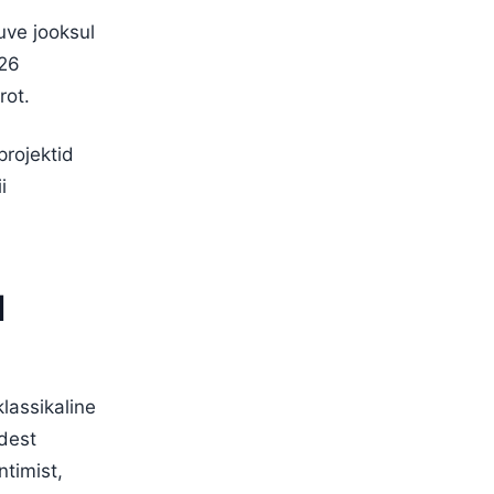
uve jooksul
026
rot.
projektid
i
d
lassikaline
dest
ntimist,