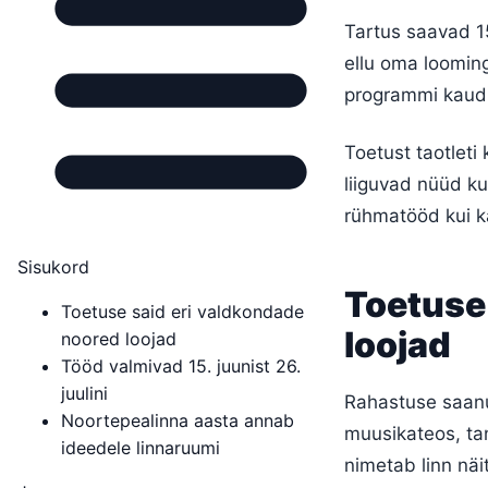
Tartus saavad 15
ellu oma looming
programmi kaudu
Toetust taotleti
liiguvad nüüd k
rühmatööd kui k
Sisukord
Toetuse
Toetuse said eri valdkondade
loojad
noored loojad
Tööd valmivad 15. juunist 26.
juulini
Rahastuse saanud
Noortepealinna aasta annab
muusikateos, ta
ideedele linnaruumi
nimetab linn näi