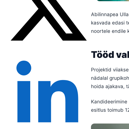
Abilinnapea Ull
kasvada edasi t
noortele endile k
Tööd val
Projektid viiakse
nädalal grupikoh
hoida ajakava, 
Kandideerimine ol
esitlus toimub 1