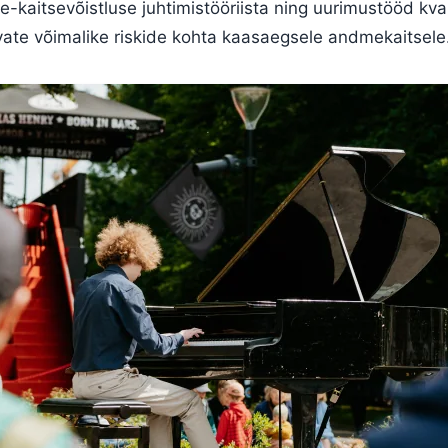
-kaitsevõistluse juhtimistööriista ning uurimustööd kva
vate võimalike riskide kohta kaasaegsele andmekaitsele