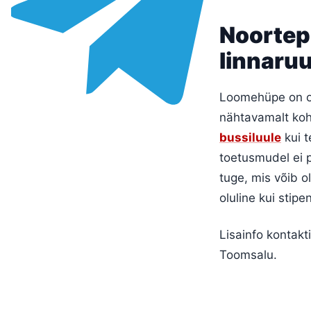
Noortep
linnaru
Loomehüpe on os
nähtavamalt koha
bussiluule
kui t
toetusmudel ei p
tuge, mis võib o
oluline kui stipe
Lisainfo kontak
Toomsalu.