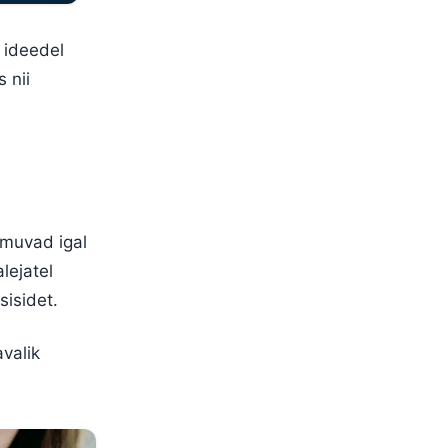
 ideedel
 nii
oimuvad igal
lejatel
isidet.
avalik