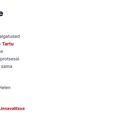
e
algatused
a
Tartu
ne
öprotsessi
e sama
Helen
Linnavalitsus