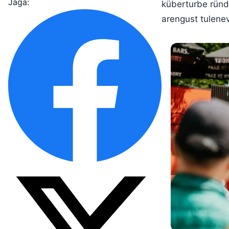
Jaga:
küberturbe ründe
arengust tulene