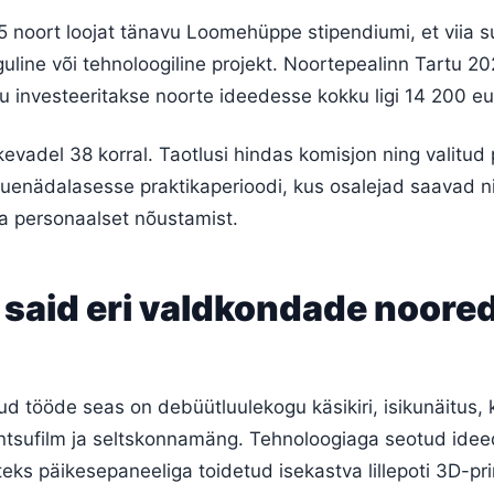
 noort loojat tänavu Loomehüppe stipendiumi, et viia s
uline või tehnoloogiline projekt. Noortepealinn Tartu 2
 investeeritakse noorte ideedesse kokku ligi 14 200 eu
 kevadel 38 korral. Taotlusi hindas komisjon ning valitud 
uuenädalasesse praktikaperioodi, kus osalejad saavad ni
a personaalset nõustamist.
 said eri valdkondade noore
 tööde seas on debüütluulekogu käsikiri, isikunäitus, k
ntsufilm ja seltskonnamäng. Tehnoloogiaga seotud idee
teks päikesepaneeliga toidetud isekastva lillepoti 3D-pri