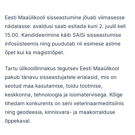
Eesti Maaülikooli sisseastumine jõuab viimasesse
nädalasse: avaldusi saab esitada kuni 2. juulil kell
15.00. Kandideerimine käib SAISi sisseastumise
infosüsteemis ning puudutab nii esimese astme
õpet kui ka magistriõpet.
Tartu ülikoolilinnakus tegutsev Eesti Maaülikool
pakub tänavu sisseastujatele erialasid, mis on
seotud maa kasutamise, toidu tootmise,
keskkonna, tehnoloogia ja loomatervisega. Kõige
tihedam konkurents on seni veterinaarmeditsiinis
ning geodeesia, kinnisvara- ja maakorralduse
õppekaval.