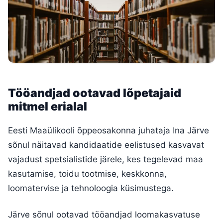
Tööandjad ootavad lõpetajaid
mitmel erialal
Eesti Maaülikooli õppeosakonna juhataja Ina Järve
sõnul näitavad kandidaatide eelistused kasvavat
vajadust spetsialistide järele, kes tegelevad maa
kasutamise, toidu tootmise, keskkonna,
loomatervise ja tehnoloogia küsimustega.
Järve sõnul ootavad tööandjad loomakasvatuse