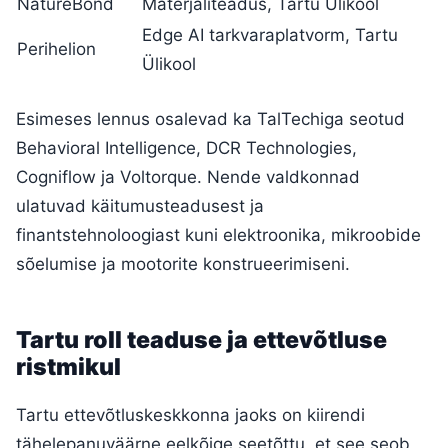
NatureBond
Materjaliteadus, Tartu Ülikool
Edge AI tarkvaraplatvorm, Tartu
Perihelion
Ülikool
Esimeses lennus osalevad ka TalTechiga seotud
Behavioral Intelligence, DCR Technologies,
Cogniflow ja Voltorque. Nende valdkonnad
ulatuvad käitumusteadusest ja
finantstehnoloogiast kuni elektroonika, mikroobide
sõelumise ja mootorite konstrueerimiseni.
Tartu roll teaduse ja ettevõtluse
ristmikul
Tartu ettevõtluskeskkonna jaoks on kiirendi
tähelepanuväärne eelkõige seetõttu, et see seob