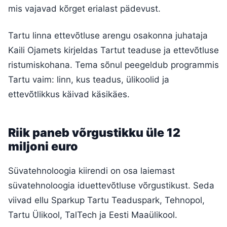
mis vajavad kõrget erialast pädevust.
Tartu linna ettevõtluse arengu osakonna juhataja
Kaili Ojamets kirjeldas Tartut teaduse ja ettevõtluse
ristumiskohana. Tema sõnul peegeldub programmis
Tartu vaim: linn, kus teadus, ülikoolid ja
ettevõtlikkus käivad käsikäes.
Riik paneb võrgustikku üle 12
miljoni euro
Süvatehnoloogia kiirendi on osa laiemast
süvatehnoloogia iduettevõtluse võrgustikust. Seda
viivad ellu Sparkup Tartu Teaduspark, Tehnopol,
Tartu Ülikool, TalTech ja Eesti Maaülikool.