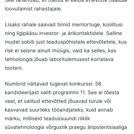
loovutamist rahastajale.
Lisaks rahale saavad tiimid mentortuge, koolitusi
ning ligipääsu investor- ja ärikontaktidele. Selline
mudel sobib just teaduspõhistele ettevõtetele, kus
risk ei seisne ainult müügis, vaid ka selles, kas
tehnoloogia jõuab laboritulemusest korratava
tooteni.
Numbrid näitavad tugevat konkurssi: 58
kandideerijast valiti programmi 11. See ei tõesta
veel, et valitud ettevõtted jõuavad turule või
kasvavad suurteks tööandjateks, kuid annab
märku, milliseid teadussuundi riiklik
süvatehnoloogia võrgustik praegu äripotentsiaaliga