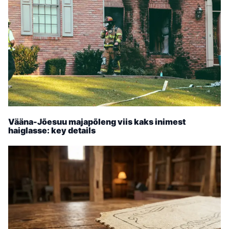
Vääna-Jõesuu majapõleng viis kaks inimest
haiglasse: key details