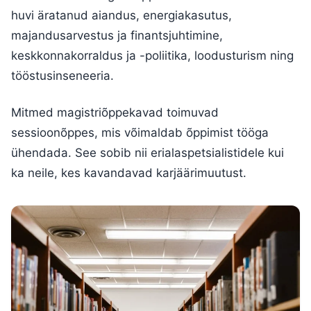
huvi äratanud aiandus, energiakasutus,
majandusarvestus ja finantsjuhtimine,
keskkonnakorraldus ja -poliitika, loodusturism ning
tööstusinseneeria.
Mitmed magistriõppekavad toimuvad
sessioonõppes, mis võimaldab õppimist tööga
ühendada. See sobib nii erialaspetsialistidele kui
ka neile, kes kavandavad karjäärimuutust.