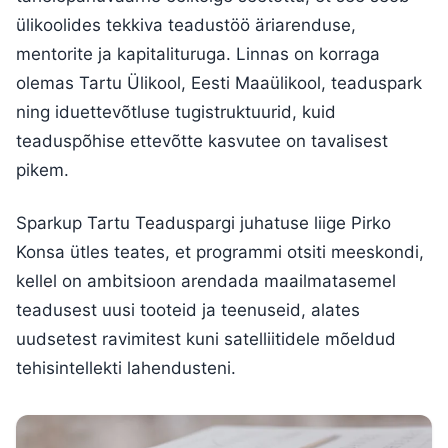
ülikoolides tekkiva teadustöö äriarenduse,
mentorite ja kapitalituruga. Linnas on korraga
olemas Tartu Ülikool, Eesti Maaülikool, teaduspark
ning iduettevõtluse tugistruktuurid, kuid
teaduspõhise ettevõtte kasvutee on tavalisest
pikem.
Sparkup Tartu Teaduspargi juhatuse liige Pirko
Konsa ütles teates, et programmi otsiti meeskondi,
kellel on ambitsioon arendada maailmatasemel
teadusest uusi tooteid ja teenuseid, alates
uudsetest ravimitest kuni satelliitidele mõeldud
tehisintellekti lahendusteni.