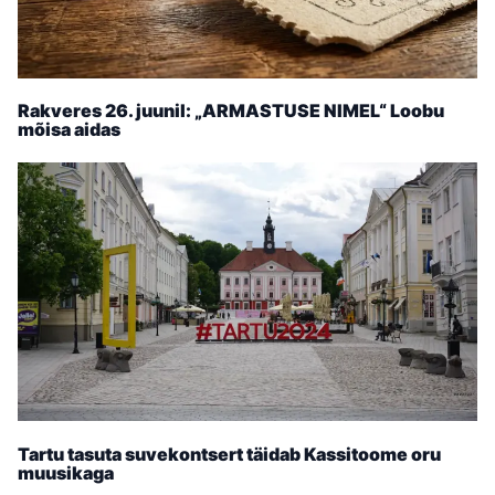
Rakveres 26. juunil: „ARMASTUSE NIMEL“ Loobu
mõisa aidas
Tartu tasuta suvekontsert täidab Kassitoome oru
muusikaga