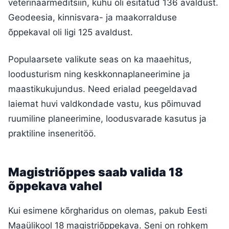
veterinaarmeditsiin, kuhu oli esitatud 136 avaldust.
Geodeesia, kinnisvara- ja maakorralduse
õppekaval oli ligi 125 avaldust.
Populaarsete valikute seas on ka maaehitus,
loodusturism ning keskkonnaplaneerimine ja
maastikukujundus. Need erialad peegeldavad
laiemat huvi valdkondade vastu, kus põimuvad
ruumiline planeerimine, loodusvarade kasutus ja
praktiline inseneritöö.
Magistriõppes saab valida 18
õppekava vahel
Kui esimene kõrgharidus on olemas, pakub Eesti
Maaülikool 18 magistriõppekava. Seni on rohkem