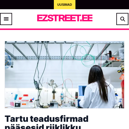
UUSIMAD
EZSTREET.EE
Tartu teadusfirmad
pääsesid riiklikku