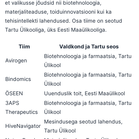
et valikusse jõudsid nii biotehnoloogia,
materjaliteaduse, toiduinnovatsiooni kui ka
tehisintellekti lahendused. Osa tiime on seotud
Tartu Ülikooliga, üks Eesti Maaülikooliga.
Tiim
Valdkond ja Tartu seos
Biotehnoloogia ja farmaatsia, Tartu
Avirogen
Ülikool
Biotehnoloogia ja farmaatsia, Tartu
Bindomics
Ülikool
ÖSEEN
Uuenduslik toit, Eesti Maaülikool
3APS
Biotehnoloogia ja farmaatsia, Tartu
Therapeutics
Ülikool
Mesindusega seotud lahendus,
HiveNavigator
Tartu Ülikool