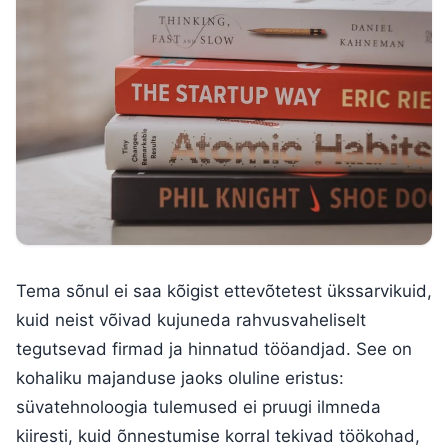
Tema sõnul ei saa kõigist ettevõtetest ükssarvikuid,
kuid neist võivad kujuneda rahvusvaheliselt
tegutsevad firmad ja hinnatud tööandjad. See on
kohaliku majanduse jaoks oluline eristus:
süvatehnoloogia tulemused ei pruugi ilmneda
kiiresti, kuid õnnestumise korral tekivad töökohad,