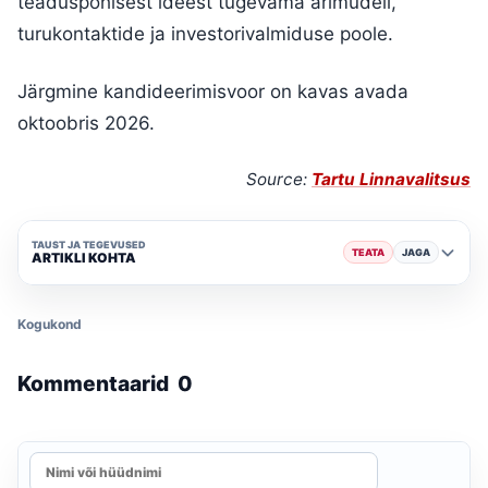
teaduspõhisest ideest tugevama ärimudeli,
turukontaktide ja investorivalmiduse poole.
Järgmine kandideerimisvoor on kavas avada
oktoobris 2026.
Source:
Tartu Linnavalitsus
TAUST JA TEGEVUSED
TEATA
JAGA
ARTIKLI KOHTA
Kogukond
Kommentaarid
0