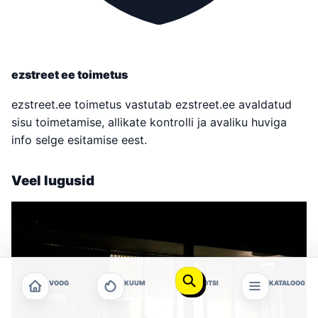
ezstreet ee toimetus
ezstreet.ee toimetus vastutab ezstreet.ee avaldatud
sisu toimetamise, allikate kontrolli ja avaliku huviga
info selge esitamise eest.
Veel lugusid
VOOG
KUUM
OTSI
KATALOOG