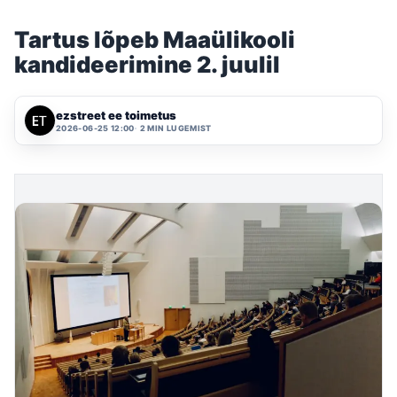
Tartus lõpeb Maaülikooli
kandideerimine 2. juulil
ezstreet ee toimetus
2026-06-25 12:00
2 MIN LUGEMIST