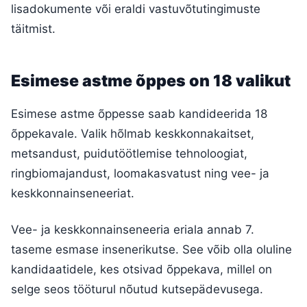
lisadokumente või eraldi vastuvõtutingimuste
täitmist.
Esimese astme õppes on 18 valikut
Esimese astme õppesse saab kandideerida 18
õppekavale. Valik hõlmab keskkonnakaitset,
metsandust, puidutöötlemise tehnoloogiat,
ringbiomajandust, loomakasvatust ning vee- ja
keskkonnainseneeriat.
Vee- ja keskkonnainseneeria eriala annab 7.
taseme esmase insenerikutse. See võib olla oluline
kandidaatidele, kes otsivad õppekava, millel on
selge seos tööturul nõutud kutsepädevusega.