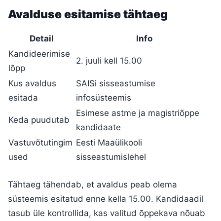
Avalduse esitamise tähtaeg
Detail
Info
Kandideerimise
2. juuli kell 15.00
lõpp
Kus avaldus
SAISi sisseastumise
esitada
infosüsteemis
Esimese astme ja magistriõppe
Keda puudutab
kandidaate
Vastuvõtutingim
Eesti Maaülikooli
used
sisseastumislehel
Tähtaeg tähendab, et avaldus peab olema
süsteemis esitatud enne kella 15.00. Kandidaadil
tasub üle kontrollida, kas valitud õppekava nõuab