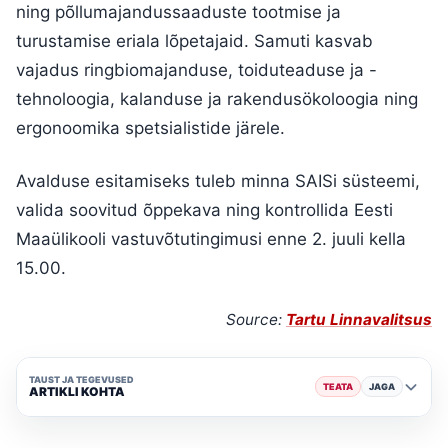
ning põllumajandussaaduste tootmise ja
turustamise eriala lõpetajaid. Samuti kasvab
vajadus ringbiomajanduse, toiduteaduse ja -
tehnoloogia, kalanduse ja rakendusökoloogia ning
ergonoomika spetsialistide järele.
Avalduse esitamiseks tuleb minna SAISi süsteemi,
valida soovitud õppekava ning kontrollida Eesti
Maaülikooli vastuvõtutingimusi enne 2. juuli kella
15.00.
Source:
Tartu Linnavalitsus
TAUST JA TEGEVUSED
TEATA
JAGA
ARTIKLI KOHTA