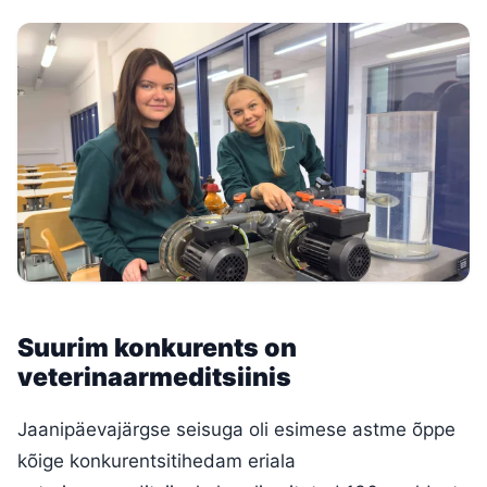
Suurim konkurents on
veterinaarmeditsiinis
Jaanipäevajärgse seisuga oli esimese astme õppe
kõige konkurentsitihedam eriala