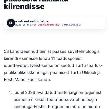
kiirendisse
ezstreet ee toimetus
EE
2026-06-14 07:51
UUENDATUD: 13:01
3 MIN LUGEMIST
58 kandideerinud tiimist pääses süvatehnoloogia
kiirendi esimesse lendu 11 teaduspõhist
iduettevõtet. Neist seitse on seotud Tartu teadus-
ja ülikoolikeskkonnaga, peamiselt Tartu Ülikooli ja
Eesti Maaülikooli kaudu.
juunil 2026 avaldatud teate järgi on tegemist
esimese riiklikult toetatud süvatehnoloogia
kiirendiga Eestis. Programmi mõte on aidata