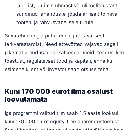
laborist, uurimisrühmast või ülikoolitaustast
sündinud lahendustel jõuda äriliselt toimiva
tooteni ja rahvusvahelisele turule.
Süvatehnoloogia puhul ei ole jutt tavalisest
tarkvarastardist. Need ettevõtted vajavad sageli
pikemat arendusaega, katseseadmeid, teaduslikku
tõestust, regulatiivset tööd ja kapitali, enne kui
esimene klient või investor saab otsuse teha.
Kuni 170 000 eurot ilma osalust
loovutamata
Iga programmi valitud tiim saab 1,5 aasta jooksul
kuni 170 000 eurot equity-free äriarendustoetust.
See tähendab, et toetus ei eelda ettevõtte osaluse