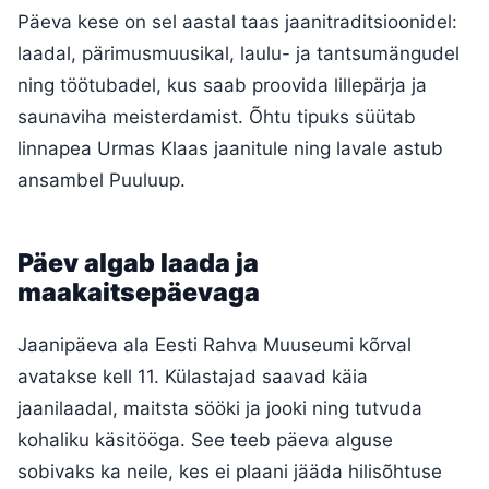
Päeva kese on sel aastal taas jaanitraditsioonidel:
laadal, pärimusmuusikal, laulu- ja tantsumängudel
ning töötubadel, kus saab proovida lillepärja ja
saunaviha meisterdamist. Õhtu tipuks süütab
linnapea Urmas Klaas jaanitule ning lavale astub
ansambel Puuluup.
Päev algab laada ja
maakaitsepäevaga
Jaanipäeva ala Eesti Rahva Muuseumi kõrval
avatakse kell 11. Külastajad saavad käia
jaanilaadal, maitsta sööki ja jooki ning tutvuda
kohaliku käsitööga. See teeb päeva alguse
sobivaks ka neile, kes ei plaani jääda hilisõhtuse