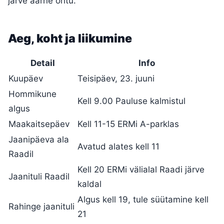
järve äärne õhtu.
Aeg, koht ja liikumine
Detail
Info
Kuupäev
Teisipäev, 23. juuni
Hommikune
Kell 9.00 Pauluse kalmistul
algus
Maakaitsepäev
Kell 11-15 ERMi A-parklas
Jaanipäeva ala
Avatud alates kell 11
Raadil
Kell 20 ERMi välialal Raadi järve
Jaanituli Raadil
kaldal
Algus kell 19, tule süütamine kell
Rahinge jaanituli
21