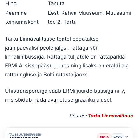
Hind
Tasuta
Peamine
Eesti Rahva Muuseum, Muuseumi
toimumiskoht
tee 2, Tartu
Tartu Linnavalitsuse teatel oodatakse
jaanipäevalisi peole jalgsi, rattaga või
linnaliinibussiga. Rattaga tulijatele on rattaparkla
ERMi A-sissepääsu juures ning lisaks on eraldi ala
rattaringluse ja Bolti rataste jaoks.
Ühistranspordiga saab ERMi juurde bussiga nr 7,
mis sõidab nädalavahetuse graafiku alusel.
Source:
Tartu Linnavalitsus
TAUST JA TEGEVUSED
TEATA
JAGA