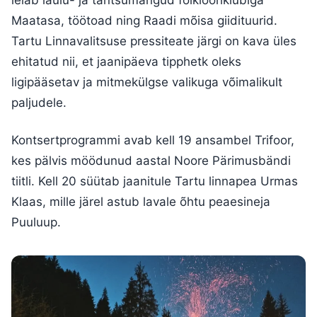
leiab laulu- ja tantsumängud folklooriklubiga
Maatasa, töötoad ning Raadi mõisa giidituurid.
Tartu Linnavalitsuse pressiteate järgi on kava üles
ehitatud nii, et jaanipäeva tipphetk oleks
ligipääsetav ja mitmekülgse valikuga võimalikult
paljudele.
Kontsertprogrammi avab kell 19 ansambel Trifoor,
kes pälvis möödunud aastal Noore Pärimusbändi
tiitli. Kell 20 süütab jaanitule Tartu linnapea Urmas
Klaas, mille järel astub lavale õhtu peaesineja
Puuluup.