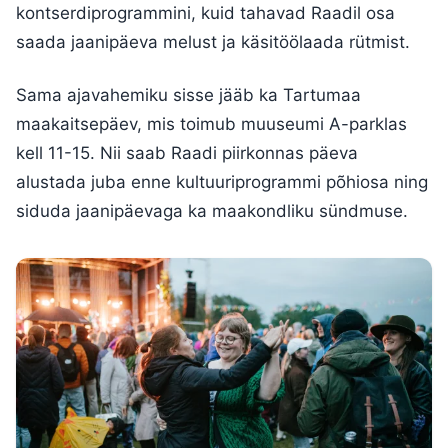
kontserdiprogrammini, kuid tahavad Raadil osa
saada jaanipäeva melust ja käsitöölaada rütmist.
Sama ajavahemiku sisse jääb ka Tartumaa
maakaitsepäev, mis toimub muuseumi A-parklas
kell 11-15. Nii saab Raadi piirkonnas päeva
alustada juba enne kultuuriprogrammi põhiosa ning
siduda jaanipäevaga ka maakondliku sündmuse.