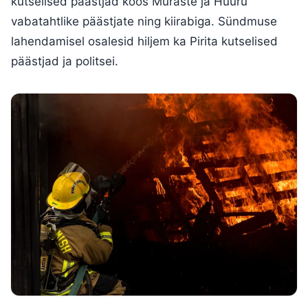
kutselised päästjad koos Muraste ja Hüüru
vabatahtlike päästjate ning kiirabiga. Sündmuse
lahendamisel osalesid hiljem ka Pirita kutselised
päästjad ja politsei.