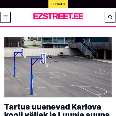
UUSIMAD
EZSTREET.EE
Tartus uuenevad Karlova
kooli väljak ja Luunja suuna