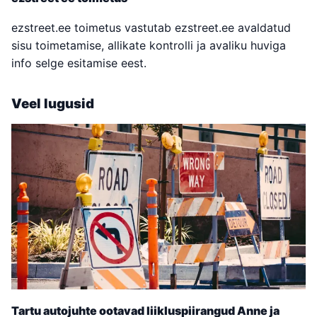
ezstreet.ee toimetus vastutab ezstreet.ee avaldatud
sisu toimetamise, allikate kontrolli ja avaliku huviga
info selge esitamise eest.
Veel lugusid
Tartu autojuhte ootavad liikluspiirangud Anne ja