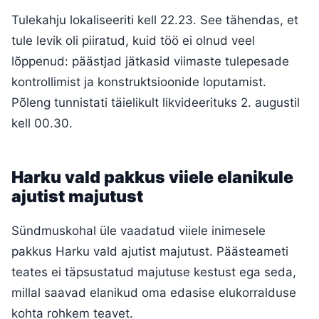
Tulekahju lokaliseeriti kell 22.23. See tähendas, et
tule levik oli piiratud, kuid töö ei olnud veel
lõppenud: päästjad jätkasid viimaste tulepesade
kontrollimist ja konstruktsioonide loputamist.
Põleng tunnistati täielikult likvideerituks 2. augustil
kell 00.30.
Harku vald pakkus viiele elanikule
ajutist majutust
Sündmuskohal üle vaadatud viiele inimesele
pakkus Harku vald ajutist majutust. Päästeameti
teates ei täpsustatud majutuse kestust ega seda,
millal saavad elanikud oma edasise elukorralduse
kohta rohkem teavet.