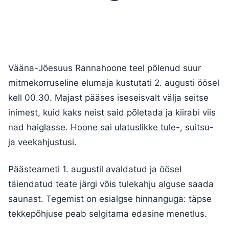
Vääna-Jõesuus Rannahoone teel põlenud suur
mitmekorruseline elumaja kustutati 2. augusti öösel
kell 00.30. Majast pääses iseseisvalt välja seitse
inimest, kuid kaks neist said põletada ja kiirabi viis
nad haiglasse. Hoone sai ulatuslikke tule-, suitsu-
ja veekahjustusi.
Päästeameti 1. augustil avaldatud ja öösel
täiendatud teate järgi võis tulekahju alguse saada
saunast. Tegemist on esialgse hinnanguga: täpse
tekkepõhjuse peab selgitama edasine menetlus.