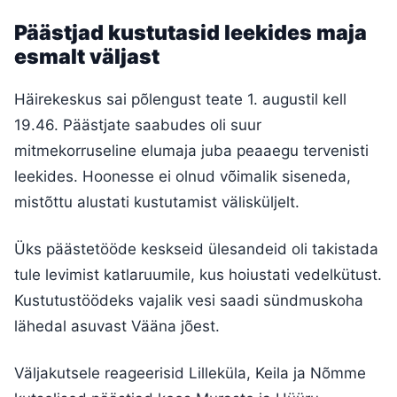
Päästjad kustutasid leekides maja
esmalt väljast
Häirekeskus sai põlengust teate 1. augustil kell
19.46. Päästjate saabudes oli suur
mitmekorruseline elumaja juba peaaegu tervenisti
leekides. Hoonesse ei olnud võimalik siseneda,
mistõttu alustati kustutamist välisküljelt.
Üks päästetööde keskseid ülesandeid oli takistada
tule levimist katlaruumile, kus hoiustati vedelkütust.
Kustutustöödeks vajalik vesi saadi sündmuskoha
lähedal asuvast Vääna jõest.
Väljakutsele reageerisid Lilleküla, Keila ja Nõmme