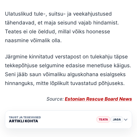
Ulatuslikud tule-, suitsu- ja veekahjustused
tähendavad, et maja seisund vajab hindamist.
Teates ei ole öeldud, millal võiks hoonesse
naasmine võimalik olla.
Järgmine kinnitatud verstapost on tulekahju täpse
tekkepõhjuse selgumine edasise menetluse käigus.
Seni jääb saun võimaliku alguskohana esialgseks
hinnanguks, mitte lõplikult tuvastatud põhjuseks.
Source:
Estonian Rescue Board News
TAUST JA TEGEVUSED
TEATA
JAGA
ARTIKLI KOHTA