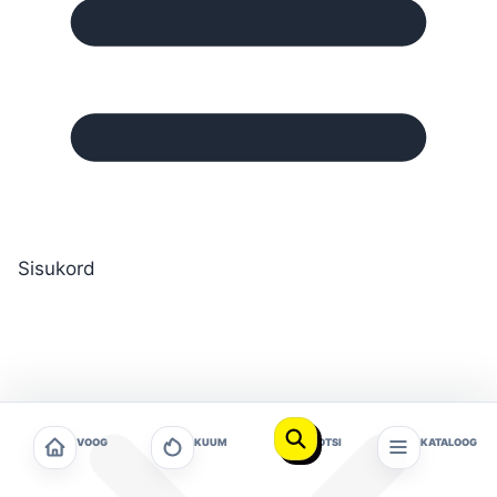
Sisukord
VOOG
KUUM
OTSI
KATALOOG