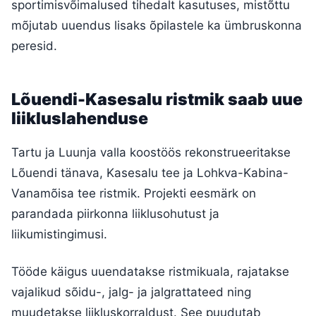
sportimisvõimalused tihedalt kasutuses, mistõttu
mõjutab uuendus lisaks õpilastele ka ümbruskonna
peresid.
Lõuendi-Kasesalu ristmik saab uue
liikluslahenduse
Tartu ja Luunja valla koostöös rekonstrueeritakse
Lõuendi tänava, Kasesalu tee ja Lohkva-Kabina-
Vanamõisa tee ristmik. Projekti eesmärk on
parandada piirkonna liiklusohutust ja
liikumistingimusi.
Tööde käigus uuendatakse ristmikuala, rajatakse
vajalikud sõidu-, jalg- ja jalgrattateed ning
muudetakse liikluskorraldust. See puudutab