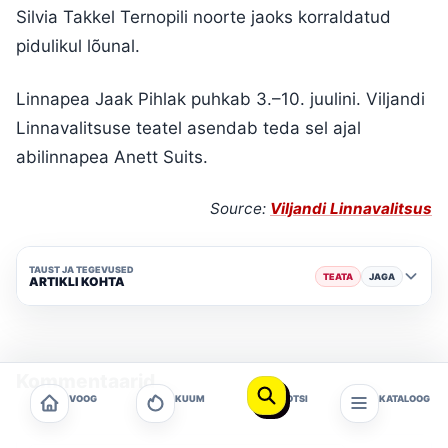
Silvia Takkel Ternopili noorte jaoks korraldatud
pidulikul lõunal.
Linnapea Jaak Pihlak puhkab 3.–10. juulini. Viljandi
Linnavalitsuse teatel asendab teda sel ajal
abilinnapea Anett Suits.
Source:
Viljandi Linnavalitsus
TAUST JA TEGEVUSED
TEATA
JAGA
ARTIKLI KOHTA
Kommentaarid
VOOG
KUUM
OTSI
KATALOOG