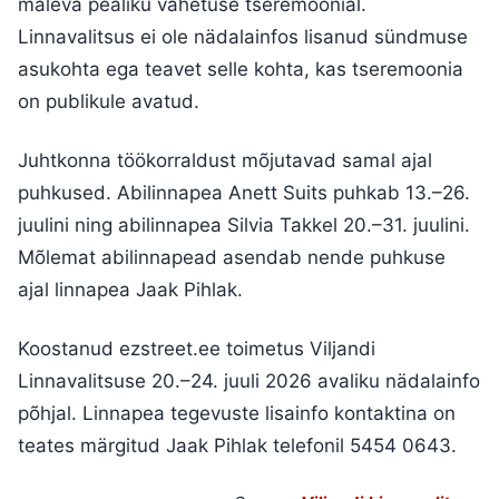
maleva pealiku vahetuse tseremoonial.
Linnavalitsus ei ole nädalainfos lisanud sündmuse
asukohta ega teavet selle kohta, kas tseremoonia
on publikule avatud.
Juhtkonna töökorraldust mõjutavad samal ajal
puhkused. Abilinnapea Anett Suits puhkab 13.–26.
juulini ning abilinnapea Silvia Takkel 20.–31. juulini.
Mõlemat abilinnapead asendab nende puhkuse
ajal linnapea Jaak Pihlak.
Koostanud ezstreet.ee toimetus Viljandi
Linnavalitsuse 20.–24. juuli 2026 avaliku nädalainfo
põhjal. Linnapea tegevuste lisainfo kontaktina on
teates märgitud Jaak Pihlak telefonil 5454 0643.