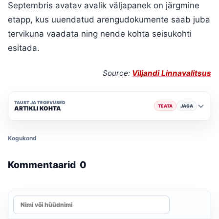
Septembris avatav avalik väljapanek on järgmine
etapp, kus uuendatud arengudokumente saab juba
tervikuna vaadata ning nende kohta seisukohti
esitada.
Source:
Viljandi Linnavalitsus
TAUST JA TEGEVUSED
TEATA
JAGA
ARTIKLI KOHTA
Kogukond
Kommentaarid
0