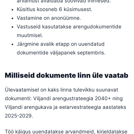
arvamust avaldada soovivad inimesed.
Küsitlus koosneb 6 küsimusest.
Vastamine on anonüümne.
Vastuseid kasutatakse arengudokumentide
muutmisel.
Järgmine avalik etapp on uuendatud
dokumentide väljapanek septembris.
Milliseid dokumente linn üle vaatab
Ülevaatamisel on kaks linna tulevikku suunavat
dokumenti: Viljandi arengustrateegia 2040+ ning
Viljandi arengukava ja eelarvestrateegia aastateks
2025-2029.
Töö käigus uuendatakse arvandmeid, kirjeldatakse