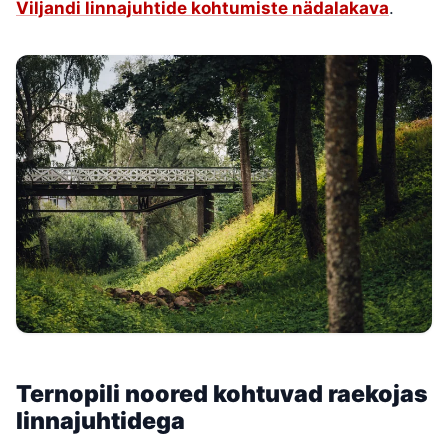
Viljandi linnajuhtide kohtumiste nädalakava
.
Ternopili noored kohtuvad raekojas
linnajuhtidega