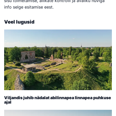
sisu toimetamise, allikate kontrolli ja avaliku huviga
info selge esitamise eest.
Veel lugusid
Viljandis juhib nädalat abilinnapea linnapea puhkuse
ajal