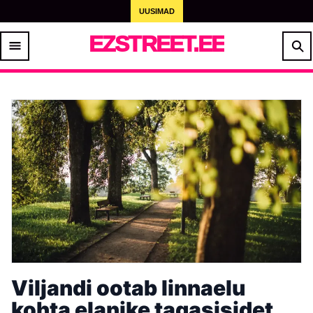
UUSIMAD
EZSTREET.EE
Viljandi ootab linnaelu
kohta elanike tagasisidet