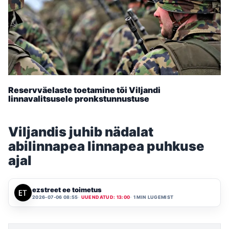
Reservväelaste toetamine tõi Viljandi
linnavalitsusele pronkstunnustuse
Viljandis juhib nädalat
abilinnapea linnapea puhkuse
ajal
ezstreet ee toimetus
2026-07-06 08:55
UUENDATUD: 13:00
1 MIN LUGEMIST