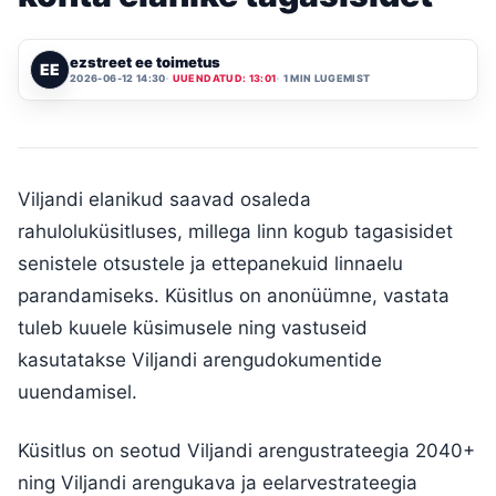
ezstreet ee toimetus
EE
2026-06-12 14:30
UUENDATUD: 13:01
1 MIN LUGEMIST
Viljandi elanikud saavad osaleda
rahuloluküsitluses, millega linn kogub tagasisidet
senistele otsustele ja ettepanekuid linnaelu
parandamiseks. Küsitlus on anonüümne, vastata
tuleb kuuele küsimusele ning vastuseid
kasutatakse Viljandi arengudokumentide
uuendamisel.
Küsitlus on seotud Viljandi arengustrateegia 2040+
ning Viljandi arengukava ja eelarvestrateegia