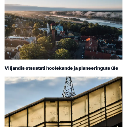
Viljandis otsustati hoolekande ja planeeringute üle