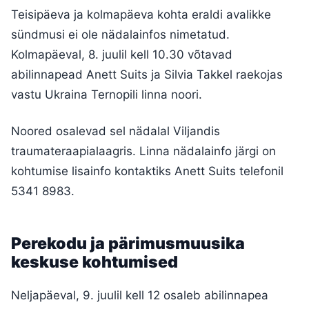
Teisipäeva ja kolmapäeva kohta eraldi avalikke
sündmusi ei ole nädalainfos nimetatud.
Kolmapäeval, 8. juulil kell 10.30 võtavad
abilinnapead Anett Suits ja Silvia Takkel raekojas
vastu Ukraina Ternopili linna noori.
Noored osalevad sel nädalal Viljandis
traumateraapialaagris. Linna nädalainfo järgi on
kohtumise lisainfo kontaktiks Anett Suits telefonil
5341 8983.
Perekodu ja pärimusmuusika
keskuse kohtumised
Neljapäeval, 9. juulil kell 12 osaleb abilinnapea