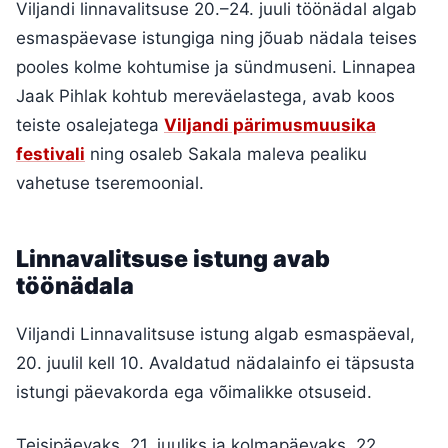
Viljandi linnavalitsuse 20.–24. juuli töönädal algab
esmaspäevase istungiga ning jõuab nädala teises
pooles kolme kohtumise ja sündmuseni. Linnapea
Jaak Pihlak kohtub mereväelastega, avab koos
teiste osalejatega
Viljandi pärimusmuusika
festivali
ning osaleb Sakala maleva pealiku
vahetuse tseremoonial.
Linnavalitsuse istung avab
töönädala
Viljandi Linnavalitsuse istung algab esmaspäeval,
20. juulil kell 10. Avaldatud nädalainfo ei täpsusta
istungi päevakorda ega võimalikke otsuseid.
Teisipäevaks, 21. juuliks ja kolmapäevaks, 22.