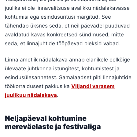
juuliks ei ole linnavalitsuse avalikku nädalakavasse
kohtumisi ega esindusüritusi märgitud. See
tähendab üksnes seda, et neil päevadel puuduvad
avaldatud kavas konkreetsed sündmused, mitte
seda, et linnajuhtide tööpäevad oleksid vabad.
Linna ametlik nädalakava annab elanikele eelkõige
ülevaate juhtkonna istungitest, kohtumistest ja
esindusülesannetest. Samalaadset pilti linnajuhtide
töökorraldusest pakkus ka
Viljandi varasem
juulikuu nädalakava
.
Neljapäeval kohtumine
mereväelaste ja festivaliga