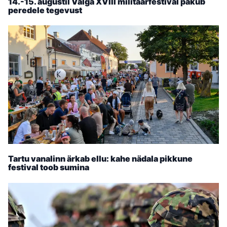
14.-15. augustil Valga XVIII militaarfestival pakub
peredele tegevust
Tartu vanalinn ärkab ellu: kahe nädala pikkune
festival toob sumina