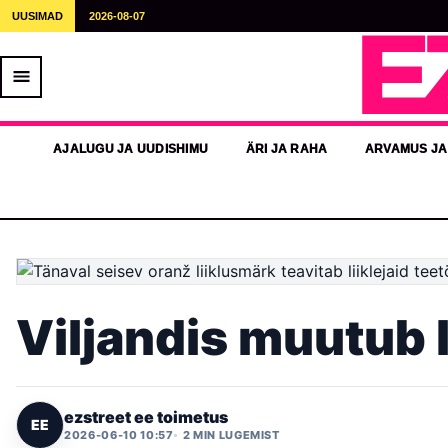
UUSIMAD
2026-08-07
E
AJALUGU JA UUDISHIMU
ÄRI JA RAHA
ARVAMUS JA
Viljandis muutub l
ezstreet ee toimetus
EE
2026-06-10 10:57
2 MIN LUGEMIST