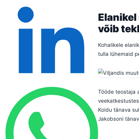
Elanikel
võib te
Kohalikele elan
tulla lühemaid pe
Tööde teostaja a
veekatkestustest
Koidu tänava sul
Jakobsoni tänav