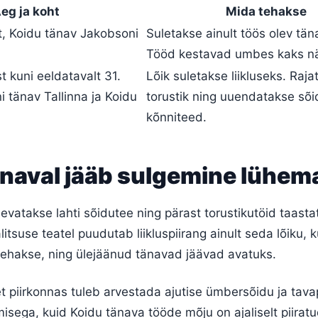
eg ja koht
Mida tehakse
st, Koidu tänav Jakobsoni
Suletakse ainult töös olev tän
Tööd kestavad umbes kaks nä
st kuni eeldatavalt 31.
Lõik suletakse liikluseks. Raja
ni tänav Tallinna ja Koidu
torustik ning uuendatakse sõi
kõnniteed.
änaval jääb sulgemine lühem
evatakse lahti sõidutee ning pärast torustikutöid taast
itsuse teatel puudutab liikluspiirang ainult seda lõiku, 
tehakse, ning ülejäänud tänavad jäävad avatuks.
t piirkonnas tuleb arvestada ajutise ümbersõidu ja tav
isega, kuid Koidu tänava tööde mõju on ajaliselt piiratu