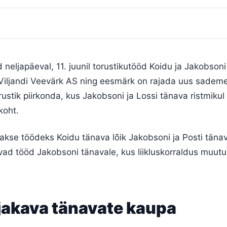
d neljapäeval, 11. juunil torustikutööd Koidu ja Jakobsoni
n Viljandi Veevärk AS ning eesmärk on rajada uus sadem
orustik piirkonda, kus Jakobsoni ja Lossi tänava ristmikul
koht.
akse töödeks Koidu tänava lõik Jakobsoni ja Posti tänav
uvad tööd Jakobsoni tänavale, kus liikluskorraldus muu
jakava tänavate kaupa