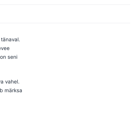
 tänaval.
evee
 on seni
a vahel.
tub märksa