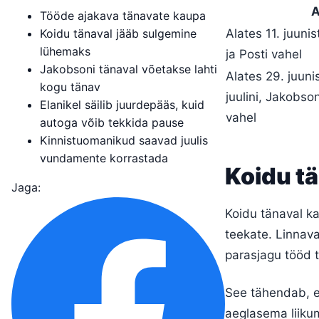
A
Tööde ajakava tänavate kaupa
Koidu tänaval jääb sulgemine
Alates 11. juuni
lühemaks
ja Posti vahel
Jakobsoni tänaval võetakse lahti
Alates 29. juuni
kogu tänav
juulini, Jakobso
Elanikel säilib juurdepääs, kuid
vahel
autoga võib tekkida pause
Kinnistuomanikud saavad juulis
vundamente korrastada
Koidu t
Jaga:
Koidu tänaval ka
teekate. Linnaval
parasjagu tööd 
See tähendab, e
aeglasema liikum