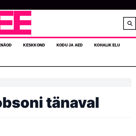
EE
ENÄOD
KESKKOND
KODU JA AED
KOHALIK ELU
obsoni tänaval