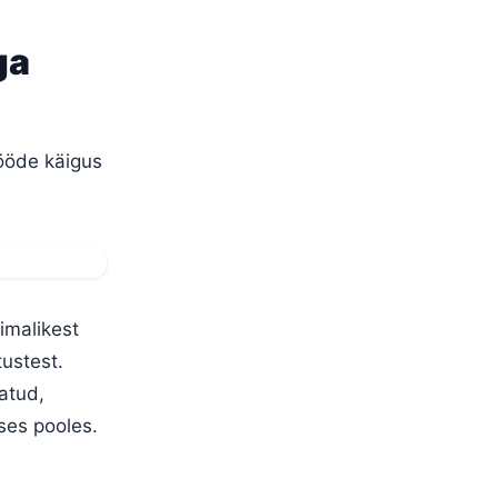
ga
ööde käigus
imalikest
ustest.
satud,
ses pooles.