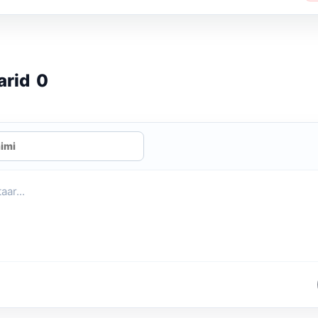
arid
0