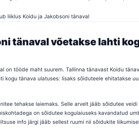
i tänaval võetakse lahti ko
al on tööde maht suurem. Tallinna tänavast Koidu tänav
hti kogu tänava ulatuses: lisaks sõiduteele ehitatakse uu
itee tehakse laiemaks. Selle arvelt jääb sõidutee veidi
miskohtadega on sõidutee kogulaiuseks kavandatud um
itsuse info järgi jääb sellest ruumi nii sõidukite liikumise