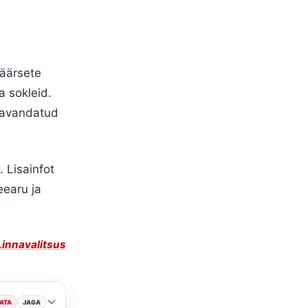
äärsete
 sokleid.
 kavandatud
 Lisainfot
eearu ja
 Linnavalitsus
ATA
JAGA