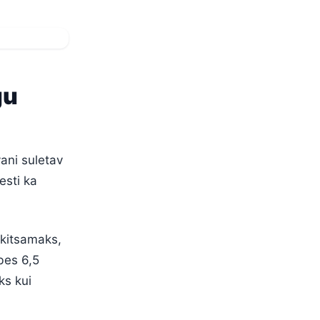
gu
ani suletav
esti ka
 kitsamaks,
bes 6,5
ks kui