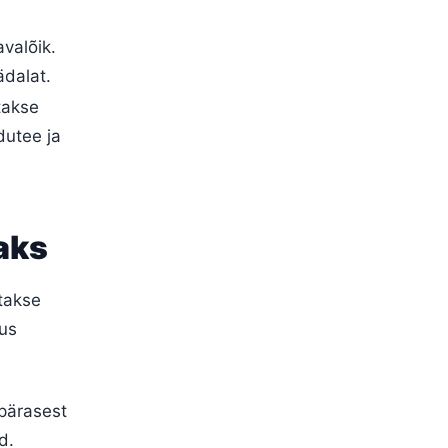
avalõik.
dalat.
takse
dutee ja
aks
atakse
kus
apärasest
d.