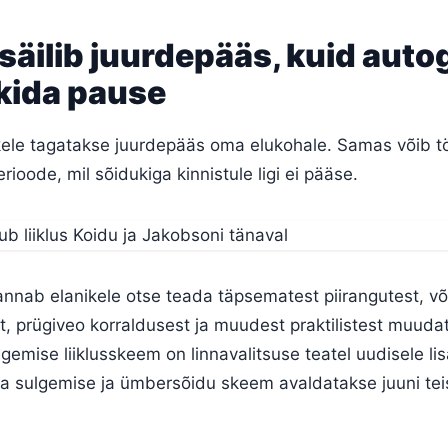
 säilib juurdepääs, kuid auto
kkida pause
ikele tagatakse juurdepääs oma elukohale. Samas võib t
rioode, mil sõidukiga kinnistule ligi ei pääse.
nnab elanikele otse teada täpsematest piirangutest, võ
, prügiveo korraldusest ja muudest praktilistest muudat
gemise liiklusskeem on linnavalitsuse teatel uudisele li
a sulgemise ja ümbersõidu skeem avaldatakse juuni tei