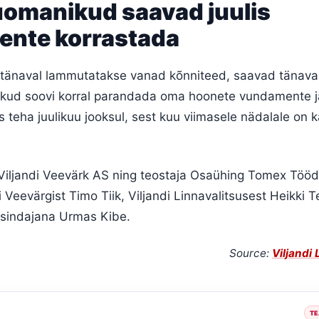
uomanikud saavad juulis
nte korrastada
tänaval lammutatakse vanad kõnniteed, saavad tänava
ikud soovi korral parandada oma hoonete vundamente ja
 teha juulikuu jooksul, sest kuu viimasele nädalale on
 Viljandi Veevärk AS ning teostaja Osaühing Tomex Tööd.
 Veevärgist Timo Tiik, Viljandi Linnavalitsusest Heikki T
esindajana Urmas Kibe.
Source:
Viljandi
TE