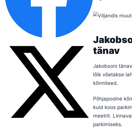
Jakobson
tänav
Jakobsoni tänav
lõik võetakse la
kõnniteed.
Põhjapoolne kõnn
kuid koos parki
meetrit. Linnaval
parkimiseks.