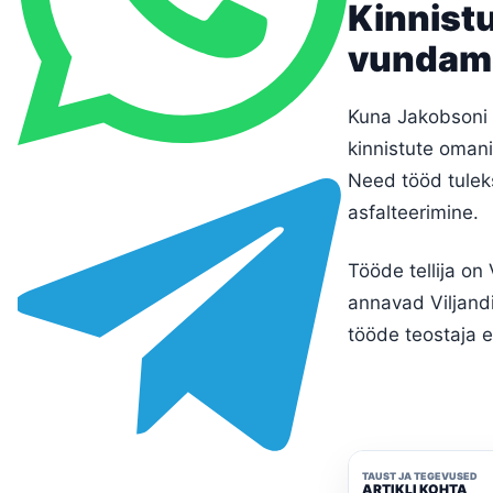
Kinnist
vundame
Kuna Jakobsoni 
kinnistute oman
Need tööd tuleks
asfalteerimine.
Tööde tellija on
annavad Viljandi
tööde teostaja 
TAUST JA TEGEVUSED
ARTIKLI KOHTA