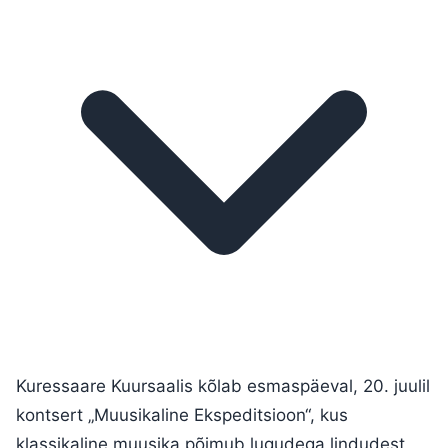
Kuressaare Kuursaalis kõlab esmaspäeval, 20. juulil
kontsert „Muusikaline Ekspeditsioon“, kus
klassikaline muusika põimub lugudega lindudest,