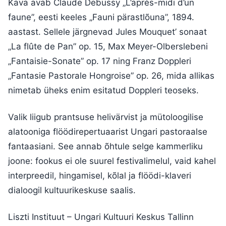
Kava avab Claude Debussy „L’après-midi d’un
faune”, eesti keeles „Fauni pärastlõuna”, 1894.
aastast. Sellele järgnevad Jules Mouquet’ sonaat
„La flûte de Pan” op. 15, Max Meyer-Olberslebeni
„Fantaisie-Sonate” op. 17 ning Franz Doppleri
„Fantasie Pastorale Hongroise” op. 26, mida allikas
nimetab üheks enim esitatud Doppleri teoseks.
Valik liigub prantsuse helivärvist ja mütoloogilise
alatooniga flöödirepertuaarist Ungari pastoraalse
fantaasiani. See annab õhtule selge kammerliku
joone: fookus ei ole suurel festivalimelul, vaid kahel
interpreedil, hingamisel, kõlal ja flöödi-klaveri
dialoogil kultuurikeskuse saalis.
Liszti Instituut – Ungari Kultuuri Keskus Tallinn