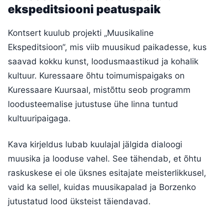
ekspeditsiooni peatuspaik
Kontsert kuulub projekti „Muusikaline
Ekspeditsioon“, mis viib muusikud paikadesse, kus
saavad kokku kunst, loodusmaastikud ja kohalik
kultuur. Kuressaare õhtu toimumispaigaks on
Kuressaare Kuursaal, mistõttu seob programm
loodusteemalise jutustuse ühe linna tuntud
kultuuripaigaga.
Kava kirjeldus lubab kuulajal jälgida dialoogi
muusika ja looduse vahel. See tähendab, et õhtu
raskuskese ei ole üksnes esitajate meisterlikkusel,
vaid ka sellel, kuidas muusikapalad ja Borzenko
jutustatud lood üksteist täiendavad.