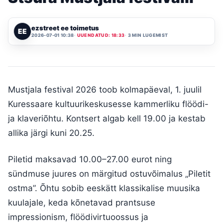
ezstreet ee toimetus
EE
2026-07-01 10:38
UUENDATUD: 18:33
3 MIN LUGEMIST
Mustjala festival 2026 toob kolmapäeval, 1. juulil
Kuressaare kultuurikeskusesse kammerliku flöödi-
ja klaveriõhtu. Kontsert algab kell 19.00 ja kestab
allika järgi kuni 20.25.
Piletid maksavad 10.00–27.00 eurot ning
sündmuse juures on märgitud ostuvõimalus „Piletit
ostma”. Õhtu sobib eeskätt klassikalise muusika
kuulajale, keda kõnetavad prantsuse
impressionism, flöödivirtuoossus ja