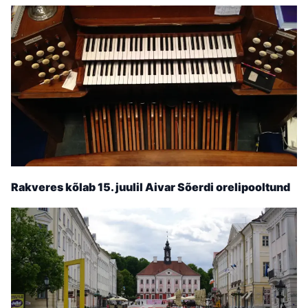
Rakveres kõlab 15. juulil Aivar Sõerdi orelipooltund