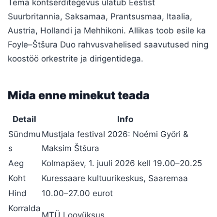
Tema kontserditegevus ulatub Eestist
Suurbritannia, Saksamaa, Prantsusmaa, Itaalia,
Austria, Hollandi ja Mehhikoni. Allikas toob esile ka
Foyle–Štšura Duo rahvusvahelised saavutused ning
koostöö orkestrite ja dirigentidega.
Mida enne minekut teada
Detail
Info
Sündmu
Mustjala festival 2026: Noémi Győri &
s
Maksim Štšura
Aeg
Kolmapäev, 1. juuli 2026 kell 19.00–20.25
Koht
Kuressaare kultuurikeskus, Saaremaa
Hind
10.00–27.00 eurot
Korralda
MTÜ Loovüksus