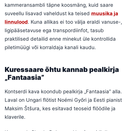
kammeransambli täpne koosmäng, kuid saare
suveellu lisavad vaheldust ka teised
muusika ja
linnulood
. Kuna allikas ei too välja eraldi vanuse-,
ligipääsetavuse ega transpordiinfot, tasub
praktilised detailid enne minekut üle kontrollida
piletimüügi või korraldaja kanali kaudu.
Kuressaare õhtu kannab pealkirja
„Fantaasia”
Kontserdi kava koondub pealkirja „Fantaasia” alla.
Laval on Ungari flötist Noémi Győri ja Eesti pianist
Maksim Štšura, kes esitavad teoseid flöödile ja
klaverile.