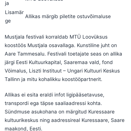
ja
Lisamär
Allikas märgib piletite ostuvõimaluse
ge
Mustjala festivali korraldab MTÜ Loovüksus
koostöös Mustjala osavallaga. Kunstiline juht on
Aare Tammesalu. Festivali toetajate seas on allika
järgi Eesti Kultuurkapital, Saaremaa vald, fond
Vöimalus, Liszti Instituut – Ungari Kultuuri Keskus
Tallinn ja mitu kohalikku koostööpartnerit.
Allikas ei esita eraldi infot ligipääsetavuse,
transpordi ega täpse saaliaadressi kohta.
Sündmuse asukohana on märgitud Kuressaare
kultuurikeskus ning aadressireal Kuressaare, Saare
maakond, Eesti.