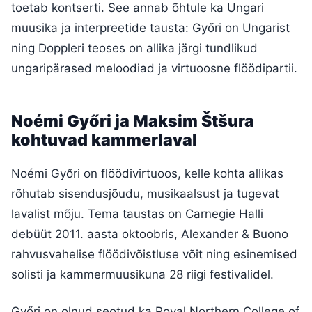
toetab kontserti. See annab õhtule ka Ungari
muusika ja interpreetide tausta: Győri on Ungarist
ning Doppleri teoses on allika järgi tundlikud
ungaripärased meloodiad ja virtuoosne flöödipartii.
Noémi Győri ja Maksim Štšura
kohtuvad kammerlaval
Noémi Győri on flöödivirtuoos, kelle kohta allikas
rõhutab sisendusjõudu, musikaalsust ja tugevat
lavalist mõju. Tema taustas on Carnegie Halli
debüüt 2011. aasta oktoobris, Alexander & Buono
rahvusvahelise flöödivõistluse võit ning esinemised
solisti ja kammermuusikuna 28 riigi festivalidel.
Győri on olnud seotud ka Royal Northern College of