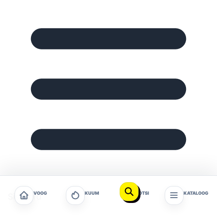
VOOG
KUUM
OTSI
KATALOOG
Sisukord