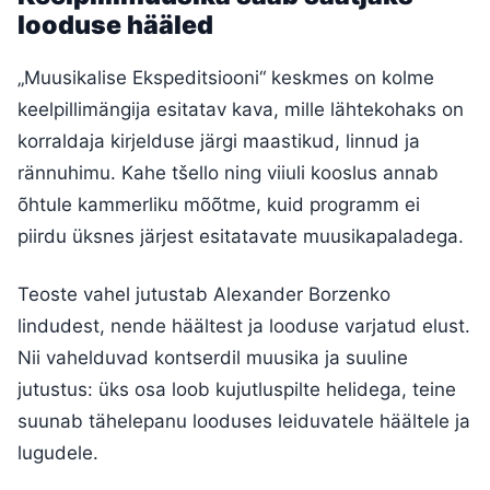
looduse hääled
„Muusikalise Ekspeditsiooni“ keskmes on kolme
keelpillimängija esitatav kava, mille lähtekohaks on
korraldaja kirjelduse järgi maastikud, linnud ja
rännuhimu. Kahe tšello ning viiuli kooslus annab
õhtule kammerliku mõõtme, kuid programm ei
piirdu üksnes järjest esitatavate muusikapaladega.
Teoste vahel jutustab Alexander Borzenko
lindudest, nende häältest ja looduse varjatud elust.
Nii vahelduvad kontserdil muusika ja suuline
jutustus: üks osa loob kujutluspilte helidega, teine
suunab tähelepanu looduses leiduvatele häältele ja
lugudele.