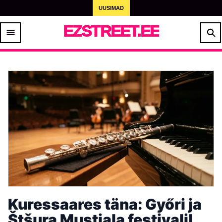
UUSIMAD
EZSTREET.EE
Kuressaares täna: Győri ja
Štšura Mustjala festivalil