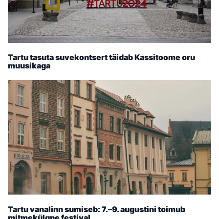
Tartu tasuta suvekontsert täidab Kassitoome oru
muusikaga
Tartu vanalinn sumiseb: 7.–9. augustini toimub
mitmekülgne festival