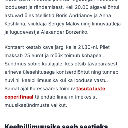
loodusest ja rändamisest. Kell 20.00 algaval õhtul
astuvad üles tšellistid Boris Andrianov ja Anna
Koshkina, viiuldaja Sergey Malov ning linnuvaatleja
ja lugudevestja Alexander Borzenko.
Kontsert kestab kava järgi kella 21.30-ni. Pilet
maksab 25 eurot ja müük toimub kohapeal.
Sündmus sobib kuulajale, kes otsib tavapärasest
erineva ülesehitusega kontserdiõhtut ning tunneb
huvi nii keelpillimuusika kui ka looduse vastu.
Samal ajal Kuressaares toimuv
tasuta laste
ooperifinaal
täiendab linna mitmekesist
muusikasündmuste valikut.
Keelpillimuusika saab saatjaks