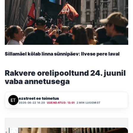
Sillamäel kõlab linna sünnipäev: Ilvese pere laval
Rakvere orelipooltund 24. juunil
vaba annetusega
ezstreet ee toimetus
2026-06-22 14:20
UUENDATUD: 13:01
2 MIN LUGEMIST