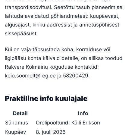
transpordisoovitusi. Seetõttu tasub planeerimisel
lähtuda avaldatud põhiandmetest: kuupäevast,
algusajast, kiriku aadressist ja annetuspõhisest
sissepääsust.
Kui on vaja täpsustada koha, korralduse või
ligipääsu kohta käivaid detaile, on allikas toodud
Rakvere Kolmainu koguduse kontaktid:
keio.soomelt@reg.ee
ja 58200429.
Praktiline info kuulajale
Detail
Info
Sündmus
Orelipooltund: Külli Erikson
Kuupäev
8. juuli 2026