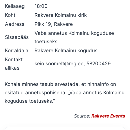
Kellaaeg
18:00
Koht
Rakvere Kolmainu kirik
Aadress
Pikk 19, Rakvere
Vaba annetus Kolmainu koguduse
Sissepääs
toetuseks
Korraldaja
Rakvere Kolmainu kogudus
Kontakt
keio.soomelt@reg.ee
, 58200429
allikas
Kohale minnes tasub arvestada, et hinnainfo on
esitatud annetuspõhisena: „Vaba annetus Kolmainu
koguduse toetuseks.”
Source:
Rakvere Events