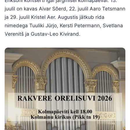
Eriksoni kontserti igal järgmisel kolmapäeval: 15.
juulil on kavas Aivar Sõerd, 22. juulil Aaro Tetsmann
ja 29. juulil Kristel Aer. Augustis jätkub rida
nimedega Tuuliki Jürjo, Kersti Petermann, Svetlana
Verenitš ja Gustav-Leo Kivirand.