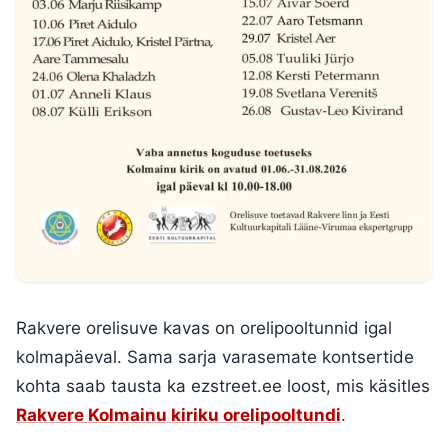
Rakvere orelisuve kavas on orelipooltunnid igal
kolmapäeval. Sama sarja varasemate kontsertide
kohta saab tausta ka ezstreet.ee loost, mis käsitles
Rakvere Kolmainu kiriku orelipooltundi
.