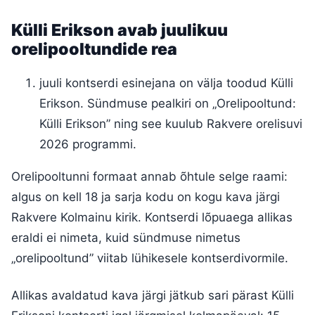
Külli Erikson avab juulikuu
orelipooltundide rea
juuli kontserdi esinejana on välja toodud Külli
Erikson. Sündmuse pealkiri on „Orelipooltund:
Külli Erikson” ning see kuulub Rakvere orelisuvi
2026 programmi.
Orelipooltunni formaat annab õhtule selge raami:
algus on kell 18 ja sarja kodu on kogu kava järgi
Rakvere Kolmainu kirik. Kontserdi lõpuaega allikas
eraldi ei nimeta, kuid sündmuse nimetus
„orelipooltund” viitab lühikesele kontserdivormile.
Allikas avaldatud kava järgi jätkub sari pärast Külli