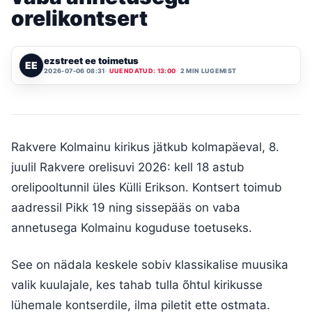
orelikontsert
ezstreet ee toimetus
EE
2026-07-06 08:31
UUENDATUD: 13:00
2 MIN LUGEMIST
Rakvere Kolmainu kirikus jätkub kolmapäeval, 8.
juulil Rakvere orelisuvi 2026: kell 18 astub
orelipooltunnil üles Külli Erikson. Kontsert toimub
aadressil Pikk 19 ning sissepääs on vaba
annetusega Kolmainu koguduse toetuseks.
See on nädala keskele sobiv klassikalise muusika
valik kuulajale, kes tahab tulla õhtul kirikusse
lühemale kontserdile, ilma piletit ette ostmata.