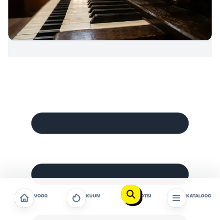
VOOG
KUUM
OTSI
KATALOOG