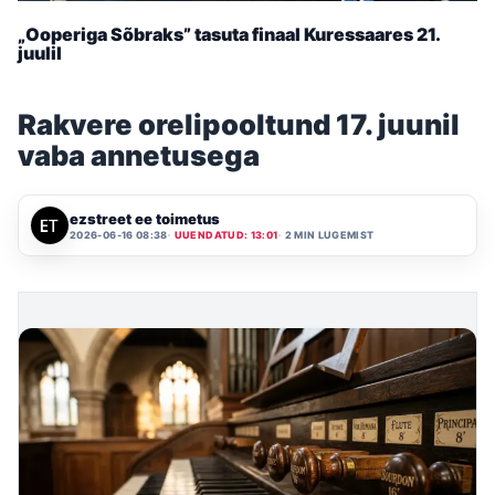
„Ooperiga Sõbraks” tasuta finaal Kuressaares 21.
juulil
Rakvere orelipooltund 17. juunil
vaba annetusega
ezstreet ee toimetus
2026-06-16 08:38
UUENDATUD: 13:01
2 MIN LUGEMIST