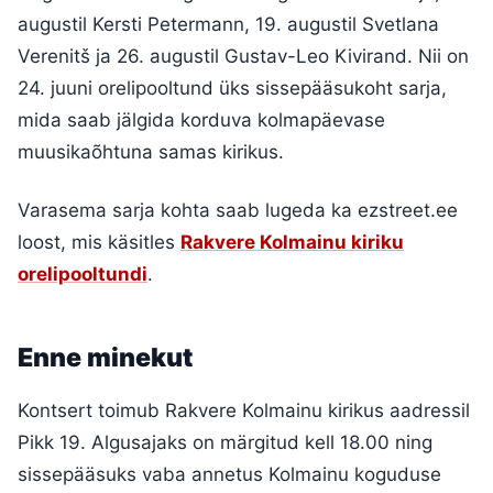
augustil Kersti Petermann, 19. augustil Svetlana
Verenitš ja 26. augustil Gustav-Leo Kivirand. Nii on
24. juuni orelipooltund üks sissepääsukoht sarja,
mida saab jälgida korduva kolmapäevase
muusikaõhtuna samas kirikus.
Varasema sarja kohta saab lugeda ka ezstreet.ee
loost, mis käsitles
Rakvere Kolmainu kiriku
orelipooltundi
.
Enne minekut
Kontsert toimub Rakvere Kolmainu kirikus aadressil
Pikk 19. Algusajaks on märgitud kell 18.00 ning
sissepääsuks vaba annetus Kolmainu koguduse