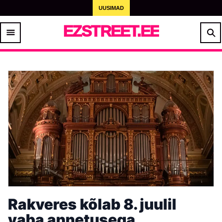
UUSIMAD
EZSTREET.EE
Rakveres kõlab 8. juulil
vaba annetusega