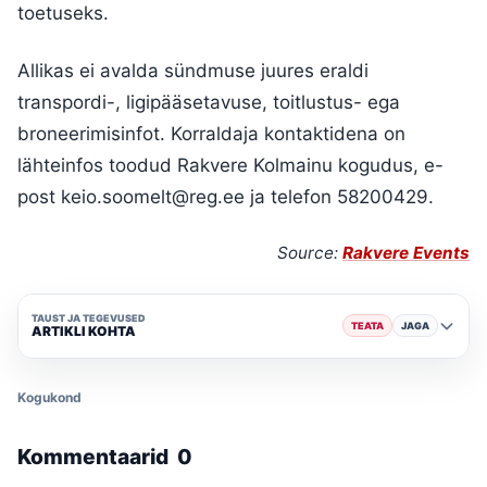
toetuseks.
Allikas ei avalda sündmuse juures eraldi
transpordi-, ligipääsetavuse, toitlustus- ega
broneerimisinfot. Korraldaja kontaktidena on
lähteinfos toodud Rakvere Kolmainu kogudus, e-
post keio.soomelt@reg.ee ja telefon 58200429.
Source:
Rakvere Events
TAUST JA TEGEVUSED
TEATA
JAGA
ARTIKLI KOHTA
Kogukond
Kommentaarid
0