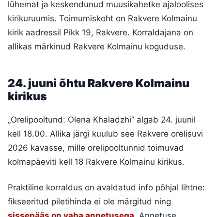
lühemat ja keskendunud muusikahetke ajaloolises
kirikuruumis. Toimumiskoht on Rakvere Kolmainu
kirik aadressil Pikk 19, Rakvere. Korraldajana on
allikas märkinud Rakvere Kolmainu koguduse.
24. juuni õhtu Rakvere Kolmainu
kirikus
„Orelipooltund: Olena Khaladzhi” algab 24. juunil
kell 18.00. Allika järgi kuulub see Rakvere orelisuvi
2026 kavasse, mille orelipooltunnid toimuvad
kolmapäeviti kell 18 Rakvere Kolmainu kirikus.
Praktiline korraldus on avaldatud info põhjal lihtne:
fikseeritud piletihinda ei ole märgitud ning
sissepääs on vaba annetusega
. Annetuse