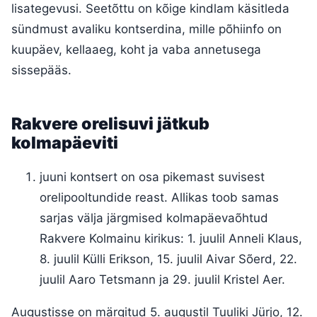
lisategevusi. Seetõttu on kõige kindlam käsitleda
sündmust avaliku kontserdina, mille põhiinfo on
kuupäev, kellaaeg, koht ja vaba annetusega
sissepääs.
Rakvere orelisuvi jätkub
kolmapäeviti
juuni kontsert on osa pikemast suvisest
orelipooltundide reast. Allikas toob samas
sarjas välja järgmised kolmapäevaõhtud
Rakvere Kolmainu kirikus: 1. juulil Anneli Klaus,
8. juulil Külli Erikson, 15. juulil Aivar Sõerd, 22.
juulil Aaro Tetsmann ja 29. juulil Kristel Aer.
Augustisse on märgitud 5. augustil Tuuliki Jürjo, 12.