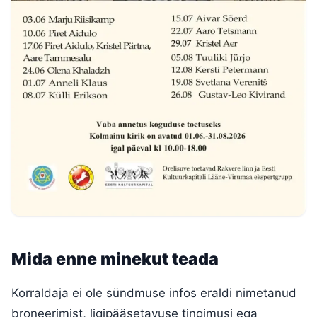
Mida enne minekut teada
Korraldaja ei ole sündmuse infos eraldi nimetanud
broneerimist, ligipääsetavuse tingimusi ega