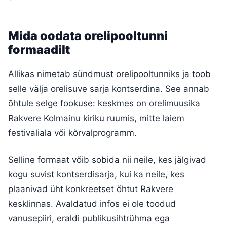
Mida oodata orelipooltunni
formaadilt
Allikas nimetab sündmust orelipooltunniks ja toob
selle välja orelisuve sarja kontserdina. See annab
õhtule selge fookuse: keskmes on orelimuusika
Rakvere Kolmainu kiriku ruumis, mitte laiem
festivaliala või kõrvalprogramm.
Selline formaat võib sobida nii neile, kes jälgivad
kogu suvist kontserdisarja, kui ka neile, kes
plaanivad üht konkreetset õhtut Rakvere
kesklinnas. Avaldatud infos ei ole toodud
vanusepiiri, eraldi publikusihtrühma ega