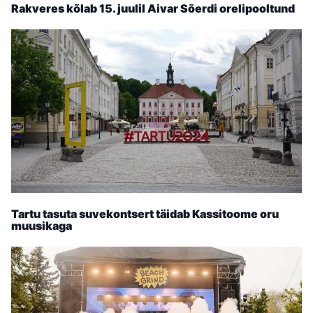
Rakveres kõlab 15. juulil Aivar Sõerdi orelipooltund
Tartu tasuta suvekontsert täidab Kassitoome oru
muusikaga