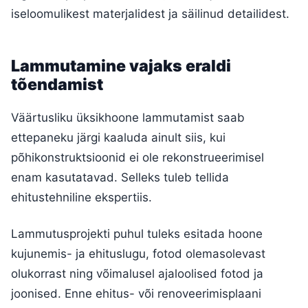
iseloomulikest materjalidest ja säilinud detailidest.
Lammutamine vajaks eraldi
tõendamist
Väärtusliku üksikhoone lammutamist saab
ettepaneku järgi kaaluda ainult siis, kui
põhikonstruktsioonid ei ole rekonstrueerimisel
enam kasutatavad. Selleks tuleb tellida
ehitustehniline ekspertiis.
Lammutusprojekti puhul tuleks esitada hoone
kujunemis- ja ehituslugu, fotod olemasolevast
olukorrast ning võimalusel ajaloolised fotod ja
joonised. Enne ehitus- või renoveerimisplaani