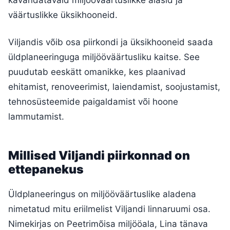
kavandatavaid miljööväärtuslikke alasid ja
väärtuslikke üksikhooneid.
Viljandis võib osa piirkondi ja üksikhooneid saada
üldplaneeringuga miljööväärtusliku kaitse. See
puudutab eeskätt omanikke, kes plaanivad
ehitamist, renoveerimist, laiendamist, soojustamist,
tehnosüsteemide paigaldamist või hoone
lammutamist.
Millised Viljandi piirkonnad on
ettepanekus
Üldplaneeringus on miljööväärtuslike aladena
nimetatud mitu eriilmelist Viljandi linnaruumi osa.
Nimekirjas on Peetrimõisa miljööala, Lina tänava