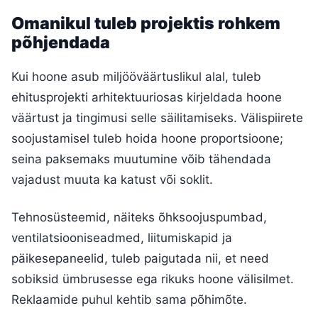
Omanikul tuleb projektis rohkem
põhjendada
Kui hoone asub miljööväärtuslikul alal, tuleb
ehitusprojekti arhitektuuriosas kirjeldada hoone
väärtust ja tingimusi selle säilitamiseks. Välispiirete
soojustamisel tuleb hoida hoone proportsioone;
seina paksemaks muutumine võib tähendada
vajadust muuta ka katust või soklit.
Tehnosüsteemid, näiteks õhksoojuspumbad,
ventilatsiooniseadmed, liitumiskapid ja
päikesepaneelid, tuleb paigutada nii, et need
sobiksid ümbrusesse ega rikuks hoone välisilmet.
Reklaamide puhul kehtib sama põhimõte.