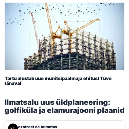
Tartu alustab uue munitsipaalmaja ehitust Tüve
tänaval
Ilmatsalu uus üldplaneering:
golfiküla ja elamurajooni plaanid
ezstreet ee toimetus