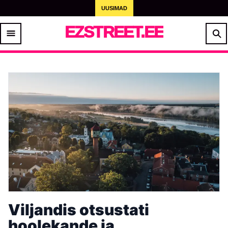
UUSIMAD
EZSTREET.EE
Viljandis otsustati
hoolekande ja