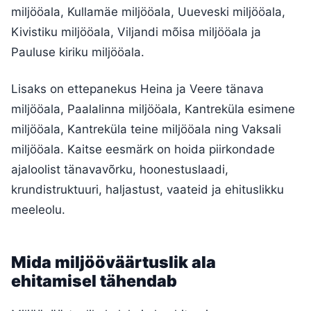
miljööala, Kullamäe miljööala, Uueveski miljööala,
Kivistiku miljööala, Viljandi mõisa miljööala ja
Pauluse kiriku miljööala.
Lisaks on ettepanekus Heina ja Veere tänava
miljööala, Paalalinna miljööala, Kantreküla esimene
miljööala, Kantreküla teine miljööala ning Vaksali
miljööala. Kaitse eesmärk on hoida piirkondade
ajaloolist tänavavõrku, hoonestuslaadi,
krundistruktuuri, haljastust, vaateid ja ehituslikku
meeleolu.
Mida miljööväärtuslik ala
ehitamisel tähendab