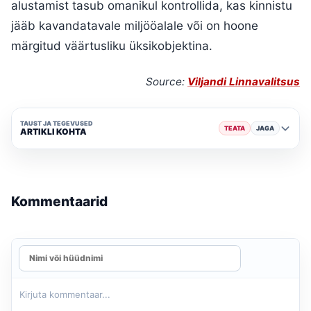
alustamist tasub omanikul kontrollida, kas kinnistu
jääb kavandatavale miljööalale või on hoone
märgitud väärtusliku üksikobjektina.
Source:
Viljandi Linnavalitsus
TAUST JA TEGEVUSED
TEATA
JAGA
ARTIKLI KOHTA
Kommentaarid