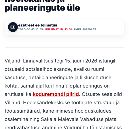
planeeringute üle
ezstreet ee toimetus
EE
2026-06-15 16:59
UUENDATUD: 13:01
1 MIN LUGEMIST
Viljandi Linnavalitsus tegi 15. juuni 2026 istungil
otsuseid sotsiaalhoolekande, avaliku ruumi
kasutuse, detailplaneeringute ja liiklusohutuse
kohta, samal ajal kui linna üldplaneeringus on
arutlusel ka
koduremondi piirid
. Otsuste seas olid
Viljandi Hoolekandekeskuse töötajate struktuur ja
töötasumäärad, kahe inimese hoolduskuludes
osalemine ning Sakala Malevale Vabaduse platsi
rendivabastuse andmine Võidupüha tähistamiseks.