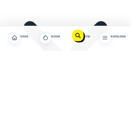
VOOG
KUUM
OTSI
KATALOOG
Tartu Linnavalitsus on avalikustanud Ilmatsalu
piirkonna üldplaneeringu, mis toob 200 hektari
suurusel alal kaasa märkimisväärsed maakasutuse