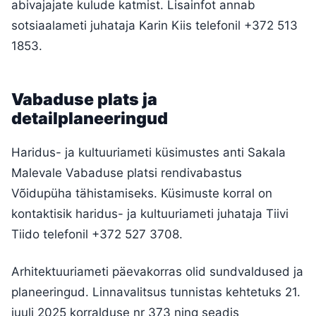
abivajajate kulude katmist. Lisainfot annab
sotsiaalameti juhataja Karin Kiis telefonil +372 513
1853.
Vabaduse plats ja
detailplaneeringud
Haridus- ja kultuuriameti küsimustes anti Sakala
Malevale Vabaduse platsi rendivabastus
Võidupüha tähistamiseks. Küsimuste korral on
kontaktisik haridus- ja kultuuriameti juhataja Tiivi
Tiido telefonil +372 527 3708.
Arhitektuuriameti päevakorras olid sundvaldused ja
planeeringud. Linnavalitsus tunnistas kehtetuks 21.
juuli 2025 korralduse nr 373 ning seadis