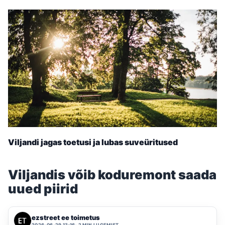
Viljandi jagas toetusi ja lubas suveüritused
Viljandis võib koduremont saada
uued piirid
ezstreet ee toimetus
2026-06-29 13:16
2 MIN LUGEMIST