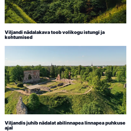
Viljandi nädalakava toob volikogu istungi ja
kohtumised
Viljandis juhib nädalat abilinnapea linnapea puhkuse
ajal