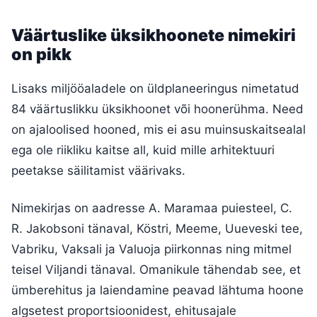
Väärtuslike üksikhoonete nimekiri
on pikk
Lisaks miljööaladele on üldplaneeringus nimetatud
84 väärtuslikku üksikhoonet või hoonerühma. Need
on ajaloolised hooned, mis ei asu muinsuskaitsealal
ega ole riikliku kaitse all, kuid mille arhitektuuri
peetakse säilitamist väärivaks.
Nimekirjas on aadresse A. Maramaa puiesteel, C.
R. Jakobsoni tänaval, Köstri, Meeme, Uueveski tee,
Vabriku, Vaksali ja Valuoja piirkonnas ning mitmel
teisel Viljandi tänaval. Omanikule tähendab see, et
ümberehitus ja laiendamine peavad lähtuma hoone
algsetest proportsioonidest, ehitusajale