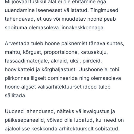
Miljööväärtuslikul alal ei ole ehitamine ega
uuendamine iseenesest välistatud. Tingimused
tähendavad, et uus või muudetav hoone peab
sobituma olemasoleva linnakeskkonnaga.
Arvestada tuleb hoone paiknemist tänava suhtes,
mahtu, kõrgust, proportsioone, katusekuju,
fassaadimaterjale, aknaid, uksi, piirdeid,
hoovikatteid ja kõrghaljastust. Uushoone ei tohi
piirkonnas liigselt domineerida ning olemasoleva
hoone algset välisarhitektuurset ideed tuleb
säilitada.
Uudsed lahendused, näiteks välisvalgustus ja
päikesepaneelid, võivad olla lubatud, kui need on
ajaloolisse keskkonda arhitektuurselt sobitatud.