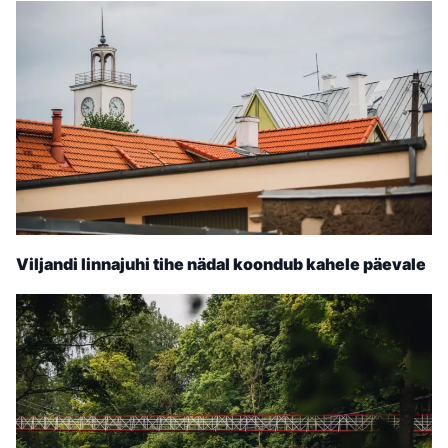
Viljandi linnajuhi tihe nädal koondub kahele päevale